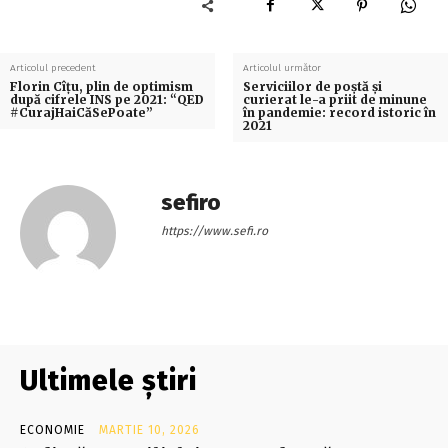
Articolul precedent
Articolul următor
Florin Cîțu, plin de optimism
Serviciilor de poștă și
după cifrele INS pe 2021: “QED
curierat le-a priit de minune
#CurajHaiCăSePoate”
în pandemie: record istoric în
2021
sefiro
https://www.sefi.ro
Ultimele știri
ECONOMIE
MARTIE 10, 2026