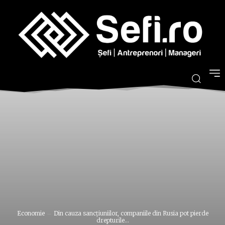
Economie
Din cauza sancţiuniilor, companiile din Rusia pot pierde
drepturile...