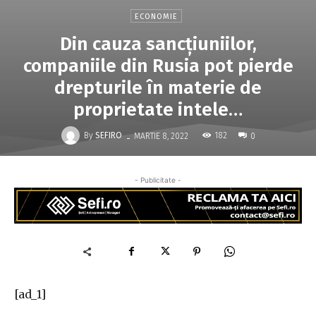
ECONOMIE
Din cauza sancţiuniilor,
companiile din Rusia pot pierde
drepturile în materie de
proprietate intele…
-
By
SEFIRO
182
MARTIE 8, 2022
0
- Publicitate -
[ad_1]