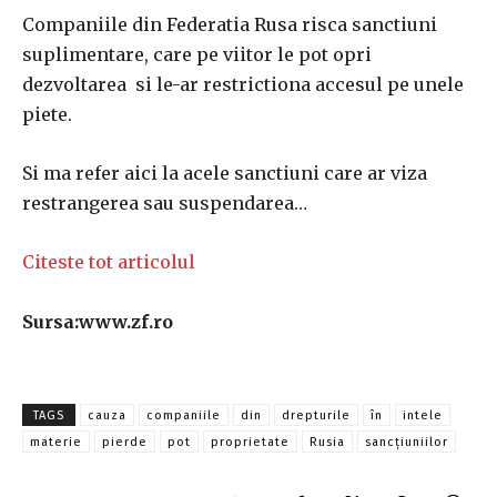
Companiile din Federatia Rusa risca sanctiuni
suplimentare, care pe viitor le pot opri
dezvoltarea si le-ar restrictiona accesul pe unele
piete.
Si ma refer aici la acele sanctiuni care ar viza
restrangerea sau suspendarea…
Citeste tot articolul
Sursa:www.zf.ro
TAGS
cauza
companiile
din
drepturile
în
intele
materie
pierde
pot
proprietate
Rusia
sancţiuniilor