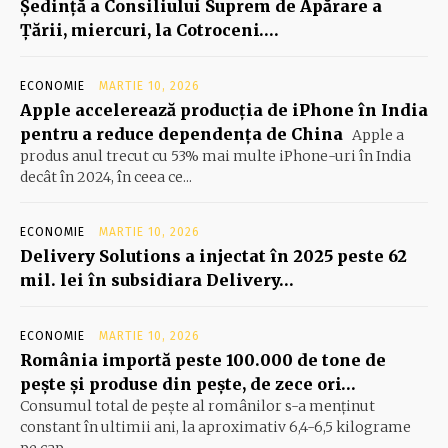
Şedinţă a Consiliului Suprem de Apărare a
Ţării, miercuri, la Cotroceni….
ECONOMIE
MARTIE 10, 2026
Apple accelerează producția de iPhone în India
pentru a reduce dependența de China
Apple a
produs anul trecut cu 53% mai multe iPhone-uri în India
decât în 2024, în ceea ce...
ECONOMIE
MARTIE 10, 2026
Delivery Solutions a injectat în 2025 peste 62
mil. lei în subsidiara Delivery…
ECONOMIE
MARTIE 10, 2026
România importă peste 100.000 de tone de
peşte şi produse din peşte, de zece ori…
Consumul total de peşte al ro­mâ­nilor s-a menţinut
constant în ul­timii ani, la aproximativ 6,4-6,5 ki­lograme
pe cap...