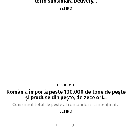
lei în subsidiara Delivery…
SEFIRO
ECONOMIE
România importă peste 100.000 de tone de peşte
şi produse din peşte, de zece ori…
Consumul total de peşte al ro­mâ­nilor s-a menţinut...
SEFIRO