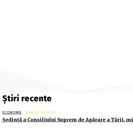
Știri recente
ECONOMIE
MARTIE 10, 2026
Şedinţă a Consiliului Suprem de Apărare a Ţării, mi