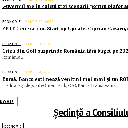
Guvernul are în calcul trei scenarii pentru plafonar
ECONOMIE
MARTIE 10, 2026
ZF IT Generation. Start-up Update. Ciprian Cazacu,
ECONOMIE
MARTIE 9, 2026
Criza din Golf surprinde România fără buget pe 202
România ...
ECONOMIE
MARTIE 9, 2026
Bursă. Banca estimează venituri mai mari şi un RO
creditare şi depoziteOmer Tetik, CEO, Banca Transilvania:...
NOMIE
Şedinţă a Consiliul
ECONOMIE