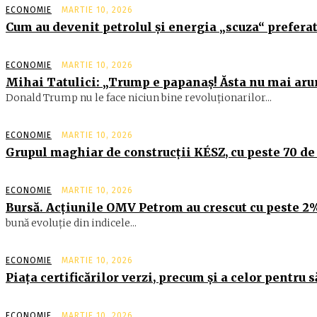
ECONOMIE
MARTIE 10, 2026
Cum au devenit petrolul şi energia „scuza“ preferat
ECONOMIE
MARTIE 10, 2026
Mihai Tatulici: „Trump e papanaș! Ăsta nu mai aru
Donald Trump nu le face niciun bine revoluționarilor...
ECONOMIE
MARTIE 10, 2026
Grupul maghiar de construcţii KÉSZ, cu peste 70 de
ECONOMIE
MARTIE 10, 2026
Bursă. Acţiunile OMV Petrom au crescut cu peste 2
bună evoluţie din indicele...
ECONOMIE
MARTIE 10, 2026
Piaţa certificărilor verzi, precum şi a celor pentru 
ECONOMIE
MARTIE 10, 2026