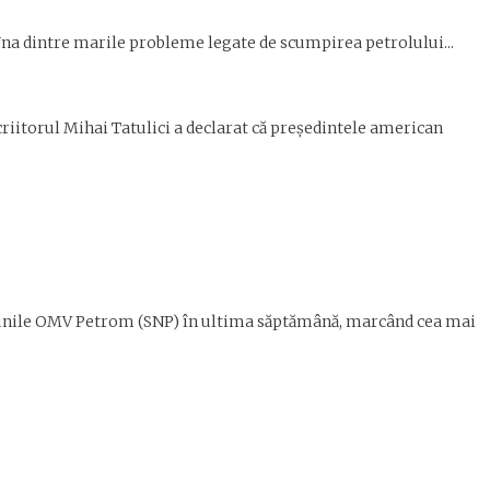
na dintre marile probleme legate de scumpirea petro­lului...
scriitorul Mihai Tatulici a declarat că președintele american
iunile OMV Petrom (SNP) în ultima săptămână, marcând cea mai