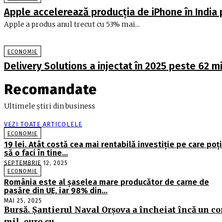
Apple accelerează producția de iPhone în India
Apple a produs anul trecut cu 53% mai...
ECONOMIE
Delivery Solutions a injectat în 2025 peste 62 mil
Recomandate
Ultimele știri din business
VEZI TOATE ARTICOLELE
ECONOMIE
19 lei. Atât costă cea mai rentabilă investiţie pe care poţi
să o faci în tine…
SEPTEMBRIE 12, 2025
ECONOMIE
România este al şaselea mare producător de carne de
pasăre din UE, iar 98% din…
MAI 25, 2025
Bursă. Şantierul Naval Orşova a încheiat încă un co
mil. euro cu…