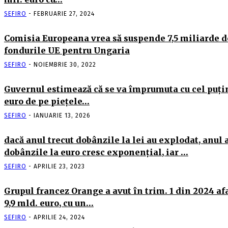
SEFIRO
-
FEBRUARIE 27, 2024
Comisia Europeana vrea să suspende 7,5 miliarde d
fondurile UE pentru Ungaria
SEFIRO
-
NOIEMBRIE 30, 2022
Guvernul estimează că se va împrumuta cu cel puţi
euro de pe pieţele…
SEFIRO
-
IANUARIE 13, 2026
dacă anul trecut dobânzile la lei au explodat, anul 
dobânzile la euro cresc exponenţial, iar …
SEFIRO
-
APRILIE 23, 2023
Grupul francez Orange a avut în trim. 1 din 2024 af
9,9 mld. euro, cu un…
SEFIRO
-
APRILIE 24, 2024