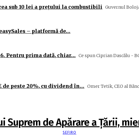
ea sub 10 lei a prețului la combustibili
Guvernul Bolojan
 easySales – platformă de…
6. Pentru prima dată, chiar…
Ce spun Ciprian Dascălu - BC
E de peste 20%, cu dividend în…
Omer Tetik, CEO al Bănci
ui Suprem de Apărare a Ţării, mier
SEFIRO