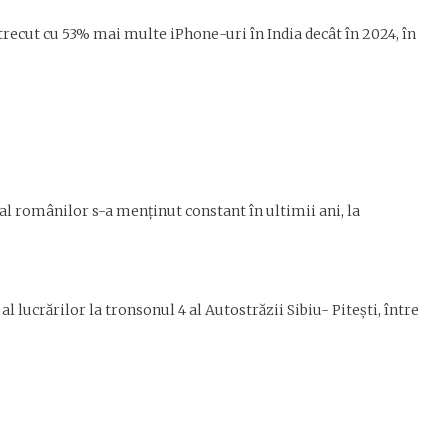
recut cu 53% mai multe iPhone-uri în India decât în 2024, în
 ro­mâ­nilor s-a menţinut constant în ul­timii ani, la
 al lucrărilor la tronsonul 4 al Autostrăzii Sibiu- Piteşti, între