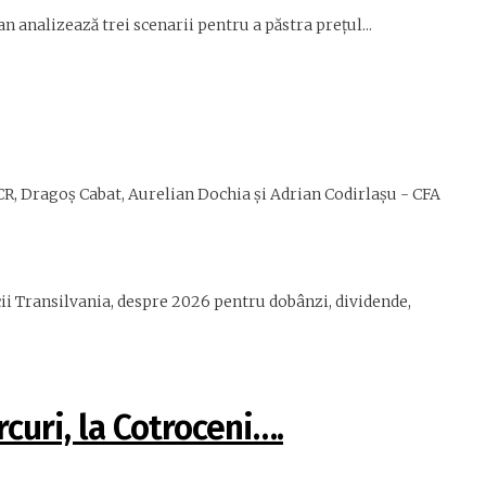
 analizează trei scenarii pentru a păstra prețul...
R, Dragoş Cabat, Aurelian Dochia şi Adrian Codirlaşu - CFA
i Transilvania, despre 2026 pentru dobânzi, dividende,
curi, la Cotroceni….