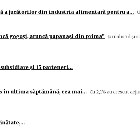
ă a jucătorilor din industria alimentară pentru a…
U
ncă gogoși, aruncă papanași din prima”
Jurnalistul și 
 subsidiare şi 15 parteneri…
% în ultima săptămână, cea mai…
Cu 2,1% au crescut acţ
sănătate,…