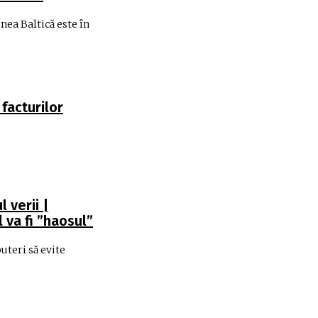
nea Baltică este în
 facturilor
 verii |
 va fi ”haosul”
uteri să evite