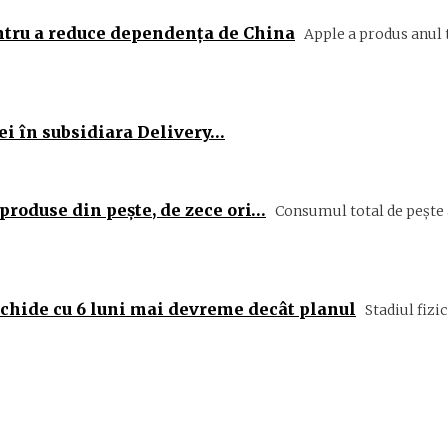
ntru a reduce dependența de China
Apple a produs anul t
lei în subsidiara Delivery…
produse din peşte, de zece ori…
Consumul total de peşte al
schide cu 6 luni mai devreme decât planul
Stadiul fizic