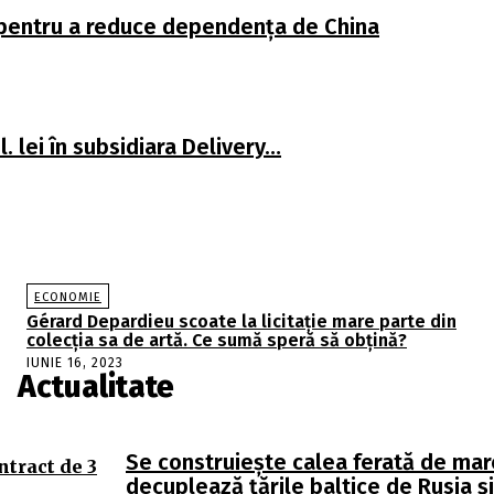
 pentru a reduce dependența de China
. lei în subsidiara Delivery…
ECONOMIE
Gérard Depardieu scoate la licitație mare parte din
colecția sa de artă. Ce sumă speră să obțină?
IUNIE 16, 2023
Actualitate
Se construiește calea ferată de mar
ntract de 3
decuplează țările baltice de Rusia și