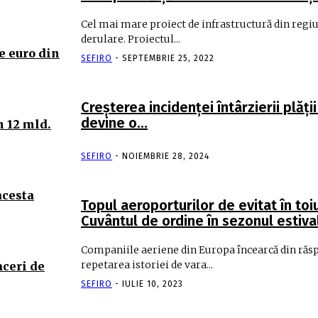
Cel mai mare proiect de infrastructură din regiu
derulare. Proiectul...
e euro din
SEFIRO
-
SEPTEMBRIE 25, 2022
Creşterea incidenţei întârzierii plăţii
devine o…
n 12 mld.
SEFIRO
-
NOIEMBRIE 28, 2024
acesta
Topul aeroporturilor de evitat în toiul
Cuvântul de ordine în sezonul estival
Companiile aeriene din Europa încearcă din răsp
repetarea istoriei de vara...
aceri de
SEFIRO
-
IULIE 10, 2023