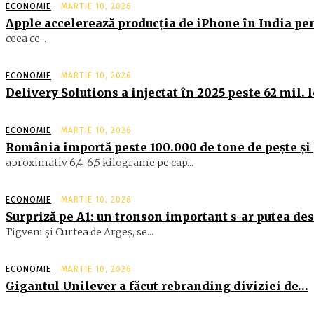
ECONOMIE
MARTIE 10, 2026
Apple accelerează producția de iPhone în India pe
ceea ce...
ECONOMIE
MARTIE 10, 2026
Delivery Solutions a injectat în 2025 peste 62 mil. 
ECONOMIE
MARTIE 10, 2026
România importă peste 100.000 de tone de peşte şi 
aproximativ 6,4-6,5 ki­lograme pe cap...
ECONOMIE
MARTIE 10, 2026
Surpriză pe A1: un tronson important s-ar putea de
Tigveni şi Curtea de Argeş, se...
ECONOMIE
MARTIE 10, 2026
Gigantul Unilever a făcut rebranding diviziei de…