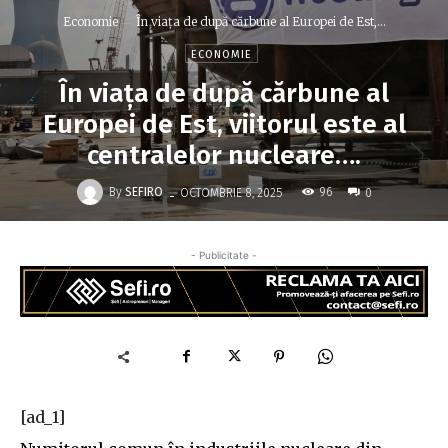
Economie
În viaţa de după cărbune al Europei de Est,...
ECONOMIE
În viaţa de după cărbune al
Europei de Est, viitorul este al
centralelor nucleare….
-
By
SEFIRO
96
OCTOMBRIE 8, 2025
0
- Publicitate -
[ad_1]