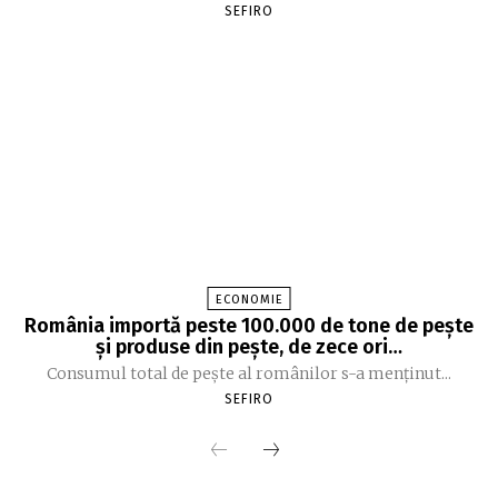
SEFIRO
ECONOMIE
România importă peste 100.000 de tone de peşte
şi produse din peşte, de zece ori…
Consumul total de peşte al ro­mâ­nilor s-a menţinut...
SEFIRO