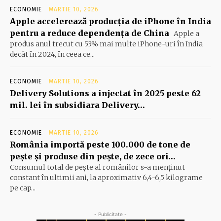
ECONOMIE
MARTIE 10, 2026
Apple accelerează producția de iPhone în India
pentru a reduce dependența de China
Apple a
produs anul trecut cu 53% mai multe iPhone-uri în India
decât în 2024, în ceea ce...
ECONOMIE
MARTIE 10, 2026
Delivery Solutions a injectat în 2025 peste 62
mil. lei în subsidiara Delivery…
ECONOMIE
MARTIE 10, 2026
România importă peste 100.000 de tone de
peşte şi produse din peşte, de zece ori…
Consumul total de peşte al ro­mâ­nilor s-a menţinut
constant în ul­timii ani, la aproximativ 6,4-6,5 ki­lograme
pe cap...
- Publicitate -