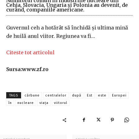
Numitorul comun în industriile nucleare din
Cehia, Slovacia, Ungaria şi Polonia au devenit, de
curând, companiile americane.
Guvernul ceh a hotărât să închidă şi ultima mină
de huilă anul viitor. Regiunea va fi…
Citeste tot articolul
Sursa:www.zf.ro
TAGS
cărbune
centralelor
după
Est
este
Europei
în
nucleare
viaţa
viitorul