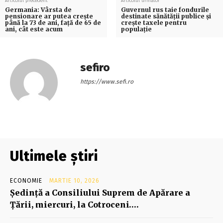
Articolul precedent
Articolul următor
Germania: Vârsta de
Guvernul rus taie fondurile
pensionare ar putea crește
destinate sănătății publice și
până la 73 de ani, față de 65 de
crește taxele pentru
ani, cât este acum
populație
sefiro
https://www.sefi.ro
Ultimele știri
ECONOMIE
MARTIE 10, 2026
Şedinţă a Consiliului Suprem de Apărare a
Ţării, miercuri, la Cotroceni….