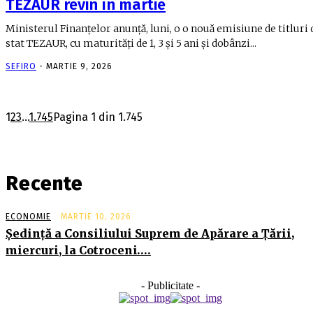
TEZAUR revin în martie
Ministerul Finanţelor anunţă, luni, o o nouă emisiune de titluri 
stat TEZAUR, cu maturităţi de 1, 3 şi 5 ani şi dobânzi...
SEFIRO
-
MARTIE 9, 2026
1
2
3
...
1.745
Pagina 1 din 1.745
Recente
ECONOMIE
MARTIE 10, 2026
Şedinţă a Consiliului Suprem de Apărare a Ţării,
miercuri, la Cotroceni….
- Publicitate -