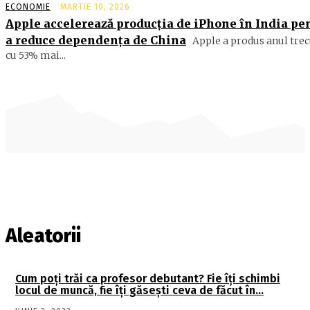
ECONOMIE
MARTIE 10, 2026
Apple accelerează producția de iPhone în India pe
a reduce dependența de China
Apple a produs anul trec
cu 53% mai...
Aleatorii
Cum poţi trăi ca profesor debutant? Fie îţi schimbi
locul de muncă, fie îţi găseşti ceva de făcut în…