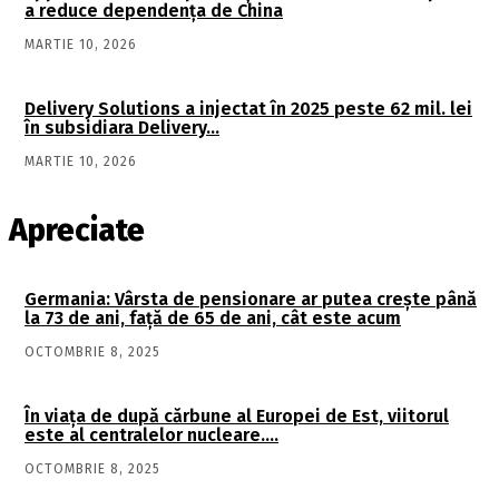
a reduce dependența de China
MARTIE 10, 2026
Delivery Solutions a injectat în 2025 peste 62 mil. lei
în subsidiara Delivery…
MARTIE 10, 2026
Apreciate
Germania: Vârsta de pensionare ar putea crește până
la 73 de ani, față de 65 de ani, cât este acum
OCTOMBRIE 8, 2025
În viaţa de după cărbune al Europei de Est, viitorul
este al centralelor nucleare….
OCTOMBRIE 8, 2025