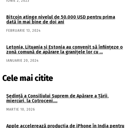
IUNIE 2, 2023
Bitcoin atinge nivelul de 50.000 USD pentru prima
dată în mai bine de doi ani
FEBRUARIE 13, 2024
Letonia, Lituania și Estonia au convenit să înființeze o
zonă comună de apărare la granițele lor cu …
IANUARIE 20, 2024
Cele mai citite
Şedinţă a Consiliului Suprem de Apărare a Ţării,
miercuri, la Cotroceni….
MARTIE 10, 2026
Apple accelerează producția de iPhone în India pentru