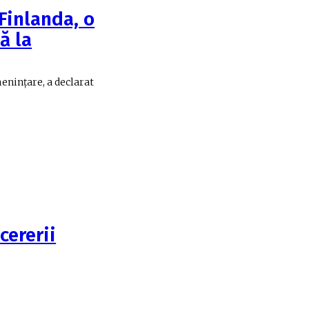
Finlanda, o
ă la
enințare, a declarat
cererii