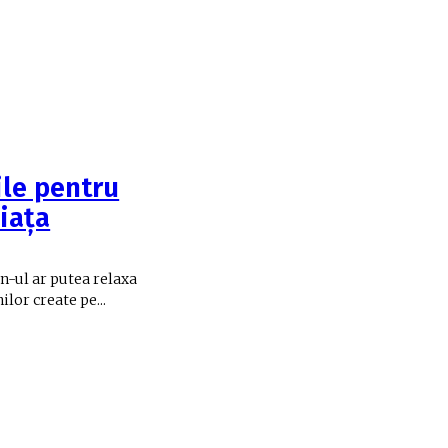
ile pentru
iața
n-ul ar putea relaxa
lor create pe...