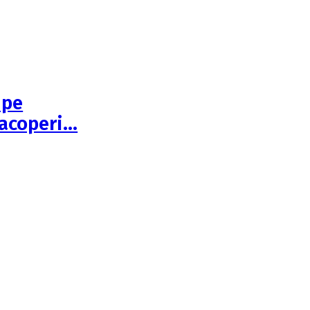
 pe
 acoperi…