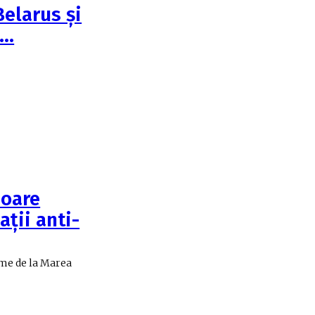
Belarus şi
i…
soare
ații anti-
ume de la Marea