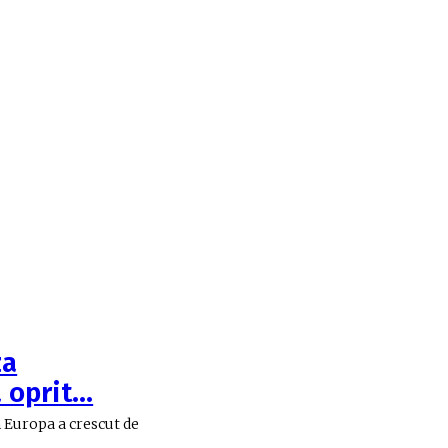
za
a oprit…
n Europa a crescut de