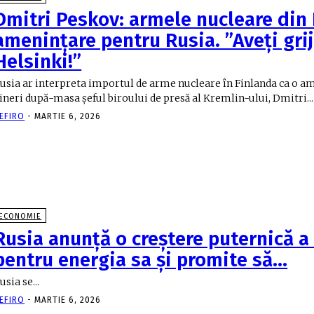
Dmitri Peskov: armele nucleare din 
amenințare pentru Rusia. ”Aveți grij
Helsinki!”
usia ar interpreta importul de arme nucleare în Finlanda ca o am
ineri după-masa șeful biroului de presă al Kremlin-ului, Dmitri...
EFIRO
-
MARTIE 6, 2026
ECONOMIE
Rusia anunţă o creştere puternică a 
pentru energia sa şi promite să…
usia se...
EFIRO
-
MARTIE 6, 2026