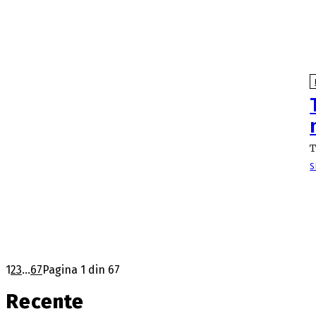
T
S
1
2
3
...
67
Pagina 1 din 67
Recente