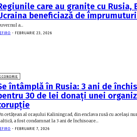
Regiunile care au graniţe cu Rusia, 
Ucraina beneficiază de împrumutur
uvernul a...
EFIRO
-
FEBRUARIE 23, 2026
ECONOMIE
Se întâmplă în Rusia: 3 ani de închi
pentru 30 de lei donați unei organiz
corupție
n cetățean al orașului Kaliningrad, din enclava rusă cu același n
altică, a fost condamnat la 3 ani de închisoare...
EFIRO
-
FEBRUARIE 7, 2026