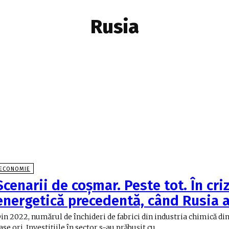
Rusia
ECONOMIE
Scenarii de coşmar. Peste tot. În cri
energetică precedentă, când Rusia 
in 2022, numărul de închideri de fabrici din industria chimică di
ase ori. Investiţiile în sector s-au prăbuşit cu...