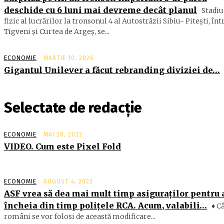
deschide cu 6 luni mai devreme decât planul
Stadiu
fizic al lucrărilor la tronsonul 4 al Autostrăzii Sibiu- Piteşti, înt
Tigveni şi Curtea de Argeş, se...
ECONOMIE
MARTIE 10, 2026
Gigantul Unilever a făcut rebranding diviziei de…
Selectate de redacție
ECONOMIE
MAI 28, 2023
VIDEO. Cum este Pixel Fold
ECONOMIE
AUGUST 4, 2023
ASF vrea să dea mai mult timp asiguraţilor pentru 
încheia din timp poliţele RCA. Acum, valabili…
♦ Câ
români se vor folosi de această modificare...