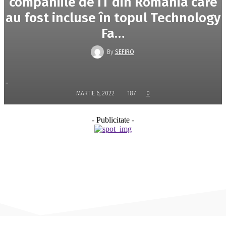
companiile de IT din România care
au fost incluse în topul Technology
Fa…
By
SEFIRO
-
MARTIE 6, 2022
187
0
- Publicitate -