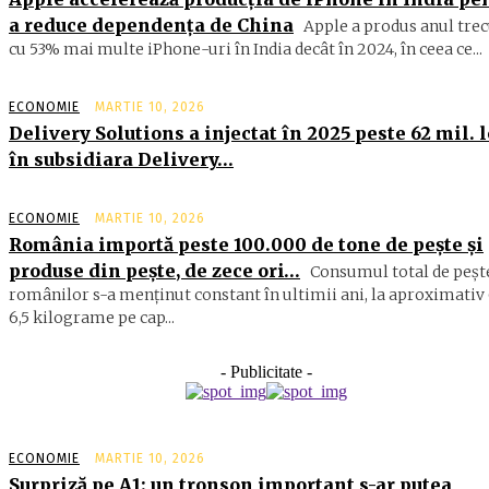
a reduce dependența de China
Apple a produs anul trec
cu 53% mai multe iPhone-uri în India decât în 2024, în ceea ce...
ECONOMIE
MARTIE 10, 2026
Delivery Solutions a injectat în 2025 peste 62 mil. l
în subsidiara Delivery…
ECONOMIE
MARTIE 10, 2026
România importă peste 100.000 de tone de peşte şi
produse din peşte, de zece ori…
Consumul total de peşte
ro­mâ­nilor s-a menţinut constant în ul­timii ani, la aproximativ 
6,5 ki­lograme pe cap...
- Publicitate -
ECONOMIE
MARTIE 10, 2026
Surpriză pe A1: un tronson important s-ar putea