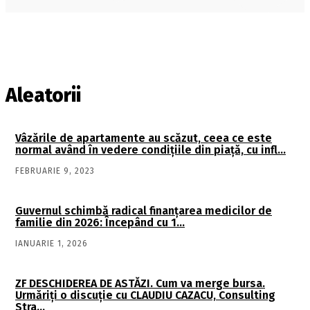
Aleatorii
Vâzările de apartamente au scăzut, ceea ce este
normal având în vedere condiţiile din piaţă, cu infl…
FEBRUARIE 9, 2023
Guvernul schimbă radical finanţarea medicilor de
familie din 2026: Începând cu 1…
IANUARIE 1, 2026
ZF DESCHIDEREA DE ASTĂZI. Cum va merge bursa.
Urmăriţi o discuţie cu CLAUDIU CAZACU, Consulting
Stra…