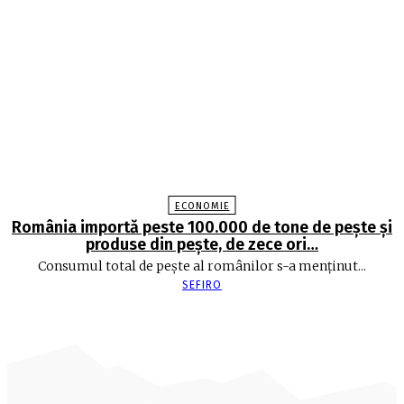
ECONOMIE
România importă peste 100.000 de tone de peşte şi
produse din peşte, de zece ori…
Consumul total de peşte al ro­mâ­nilor s-a menţinut...
SEFIRO