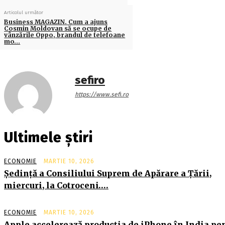
Articolul următor
Business MAGAZIN. Cum a ajuns
Cosmin Moldovan să se ocupe de
vânzările Oppo, brandul de telefoane
mo…
sefiro
https://www.sefi.ro
Ultimele știri
ECONOMIE
MARTIE 10, 2026
Şedinţă a Consiliului Suprem de Apărare a Ţării,
miercuri, la Cotroceni….
ECONOMIE
MARTIE 10, 2026
Apple accelerează producția de iPhone în India pe