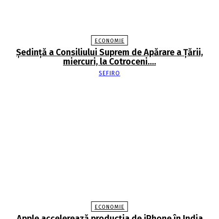
ECONOMIE
Şedinţă a Consiliului Suprem de Apărare a Ţării,
miercuri, la Cotroceni….
SEFIRO
ECONOMIE
Apple accelerează producția de iPhone în India