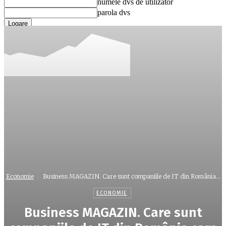
numele dvs de utilizator
parola dvs
Ați uitat parola? obține ajutor
Recuperare parola
Recuperați-vă parola
adresa dvs de email
O parola va fi trimisă pe adresa dvs de email.
Economie
Business MAGAZIN. Care sunt companiile de IT din România...
ECONOMIE
Business MAGAZIN. Care sunt