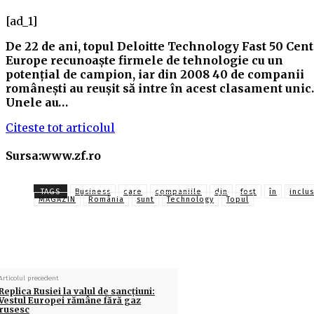
[ad_1]
De 22 de ani, topul Deloitte Technology Fast 50 Cent
Europe recunoaşte firmele de tehnologie cu un
potenţial de campion, iar din 2008 40 de companii
româneşti au reuşit să intre în acest clasament unic.
Unele au…
Citeste tot articolul
Sursa:www.zf.ro
TAGS
Business
care
companiile
din
fost
în
inclu
MAGAZIN
România
sunt
Technology
Topul
Articolul precedent
Replica Rusiei la valul de sancțiuni:
Vestul Europei rămâne fără gaz
rusesc