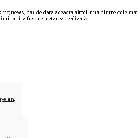
ing news, dar de data aceasta altfel, una dintre cele mai
timii ani, a fost cercetarea realizată…
Acțiune
pe an,