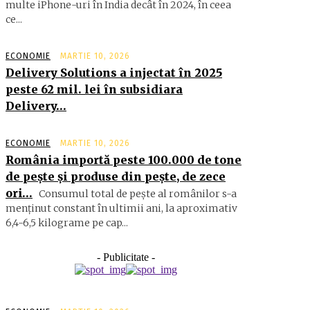
multe iPhone-uri în India decât în 2024, în ceea
ce...
ECONOMIE
MARTIE 10, 2026
Delivery Solutions a injectat în 2025
peste 62 mil. lei în subsidiara
Delivery…
ECONOMIE
MARTIE 10, 2026
România importă peste 100.000 de tone
de peşte şi produse din peşte, de zece
ori…
Consumul total de peşte al ro­mâ­nilor s-a
menţinut constant în ul­timii ani, la aproximativ
6,4-6,5 ki­lograme pe cap...
- Publicitate -