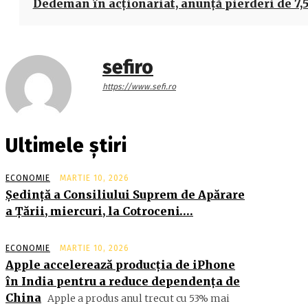
Dedeman în acţionariat, anunţă pierderi de 7,5
sefiro
https://www.sefi.ro
Ultimele știri
ECONOMIE
MARTIE 10, 2026
Şedinţă a Consiliului Suprem de Apărare
a Ţării, miercuri, la Cotroceni….
ECONOMIE
MARTIE 10, 2026
Apple accelerează producția de iPhone
în India pentru a reduce dependența de
China
Apple a produs anul trecut cu 53% mai