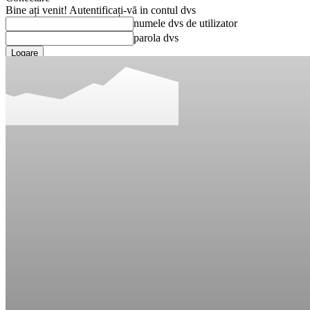
Bine ați venit! Autentificați-vă in contul dvs
numele dvs de utilizator
parola dvs
Ați uitat parola? obține ajutor
Recuperare parola
Recuperați-vă parola
adresa dvs de email
O parola va fi trimisă pe adresa dvs de email.