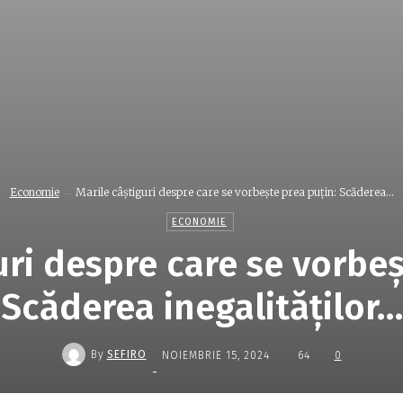
Economie
Marile câştiguri despre care se vorbeşte prea puţin: Scăderea...
ECONOMIE
uri despre care se vorbeş
Scăderea inegalităţilor…
By
SEFIRO
NOIEMBRIE 15, 2024
64
0
-