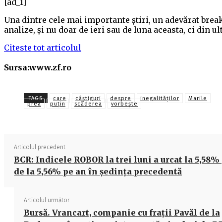
[ad_1]
Una dintre cele mai importante ştiri, un adevărat break
analize, şi nu doar de ieri sau de luna aceasta, ci din ul
Citeste tot articolul
Sursa:www.zf.ro
TAGS
care
câştiguri
despre
inegalităţilor
Marile
prea
puţin
scăderea
vorbeşte
Articolul precedent
BCR: Indicele ROBOR la trei luni a urcat la 5,58% 
de la 5,56% pe an în şedinţa precedentă
Articolul următor
Bursă. Vrancart, companie cu fraţii Pavăl de la