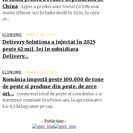
China
Apple a produs anul trecut cu 53% mai
multe iPhone-uri în India decât în 2024, în ceea
ce...
ECONOMIE
MARTIE 10, 2026
Delivery Solutions a injectat în 2025
peste 62 mil. lei în subsidiara
Delivery…
ECONOMIE
MARTIE 10, 2026
România importă peste 100.000 de tone
de peşte şi produse din peşte, de zece
ori…
Consumul total de peşte al ro­mâ­nilor s-a
menţinut constant în ul­timii ani, la aproximativ
6,4-6,5 ki­lograme pe cap...
- Publicitate -