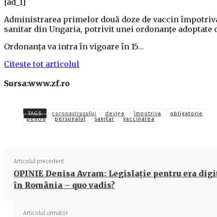
[ad_1]
Administrarea primelor două doze de vaccin împotriva
sanitar din Ungaria, potrivit unei ordonanţe adoptate
Ordonanţa va intra în vigoare în 15…
Citeste tot articolul
Sursa:www.zf.ro
TAGS
coronavirusului
devine
împotriva
obligatorie
pentru
personalul
sanitar
vaccinarea
Articolul precedent
OPINIE Denisa Avram: Legislație pentru era digi
în România – quo vadis?
Articolul următor