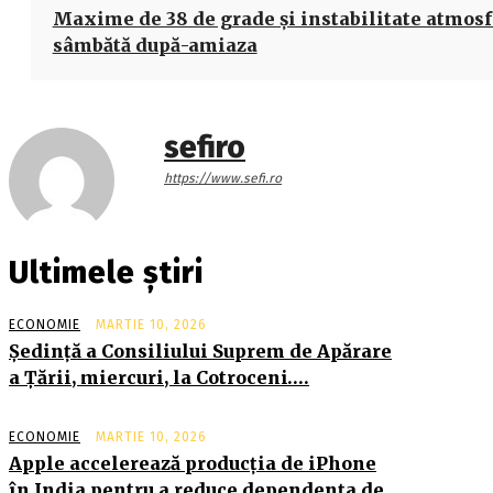
Maxime de 38 de grade şi instabilitate atmosf
sâmbătă după-amiaza
sefiro
https://www.sefi.ro
Ultimele știri
ECONOMIE
MARTIE 10, 2026
Şedinţă a Consiliului Suprem de Apărare
a Ţării, miercuri, la Cotroceni….
ECONOMIE
MARTIE 10, 2026
Apple accelerează producția de iPhone
în India pentru a reduce dependența de