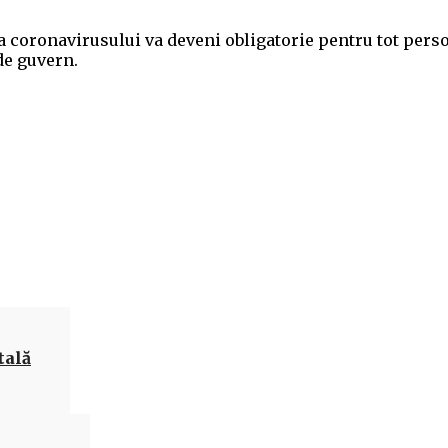
 coronavirusului va deveni obligatorie pentru tot pers
 de guvern.
Acțiune
tală