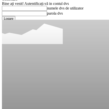
Bine ați venit! Autentificați-vă in contul dvs
numele dvs de utilizator
parola dvs
Ați uitat parola? obține ajutor
Recuperare parola
Recuperați-vă parola
adresa dvs de email
O parola va fi trimisă pe adresa dvs de email.