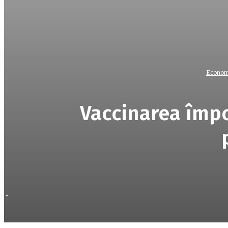
Econom
Vaccinarea împo
-