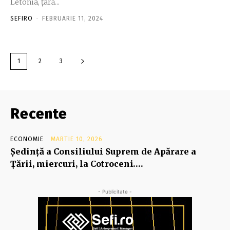
Letonia, ţară...
SEFIRO
-
FEBRUARIE 11, 2024
1
2
3
Recente
ECONOMIE
MARTIE 10, 2026
Şedinţă a Consiliului Suprem de Apărare a
Ţării, miercuri, la Cotroceni….
- Publicitate -