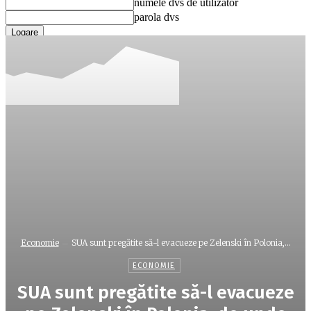
numele dvs de utilizator
parola dvs
Ați uitat parola? obține ajutor
Recuperare parola
Recuperați-vă parola
adresa dvs de email
O parola va fi trimisă pe adresa dvs de email.
Economie
SUA sunt pregătite să-l evacueze pe Zelenski în Polonia,...
ECONOMIE
SUA sunt pregătite să-l evacueze