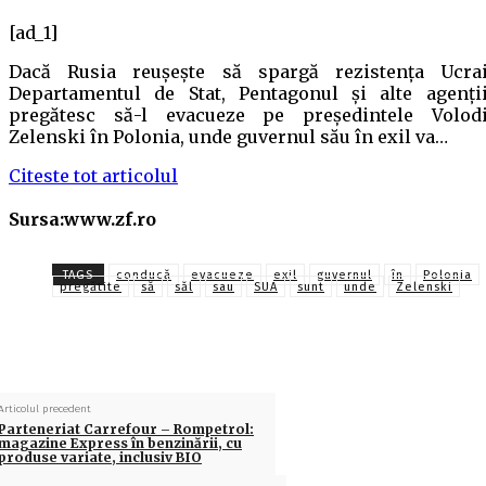
[ad_1]
Dacă Rusia reuşeşte să spargă rezistenţa Ucrai
Departamentul de Stat, Pentagonul şi alte agenţi
pregătesc să-l evacueze pe preşedintele Volod
Zelenski în Polonia, unde guvernul său în exil va…
Citeste tot articolul
Sursa:www.zf.ro
TAGS
conducă
evacueze
exil
guvernul
în
Polonia
pregătite
să
săl
sau
SUA
sunt
unde
Zelenski
Articolul precedent
Parteneriat Carrefour – Rompetrol:
magazine Express în benzinării, cu
produse variate, inclusiv BIO