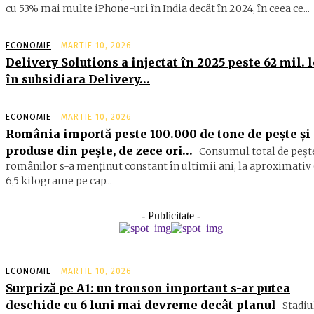
cu 53% mai multe iPhone-uri în India decât în 2024, în ceea ce...
ECONOMIE
MARTIE 10, 2026
Delivery Solutions a injectat în 2025 peste 62 mil. l
în subsidiara Delivery…
ECONOMIE
MARTIE 10, 2026
România importă peste 100.000 de tone de peşte şi
produse din peşte, de zece ori…
Consumul total de peşte
ro­mâ­nilor s-a menţinut constant în ul­timii ani, la aproximativ 
6,5 ki­lograme pe cap...
- Publicitate -
ECONOMIE
MARTIE 10, 2026
Surpriză pe A1: un tronson important s-ar putea
deschide cu 6 luni mai devreme decât planul
Stadiu