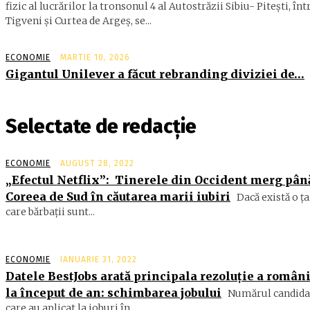
fizic al lucrărilor la tronsonul 4 al Autostrăzii Sibiu- Piteşti, înt
Tigveni şi Curtea de Argeş, se...
ECONOMIE
MARTIE 10, 2026
Gigantul Unilever a făcut rebranding diviziei de…
Selectate de redacție
ECONOMIE
AUGUST 28, 2022
„Efectul Netflix”: Tinerele din Occident merg pân
Coreea de Sud în căutarea marii iubiri
Dacă există o ța
care bărbații sunt...
ECONOMIE
IANUARIE 31, 2022
Datele BestJobs arată principala rezoluție a român
la început de an: schimbarea jobului
Numărul candida
care au aplicat la joburi în...