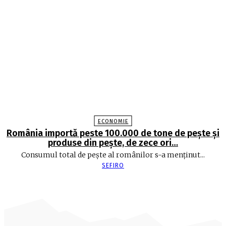
ECONOMIE
România importă peste 100.000 de tone de peşte şi
produse din peşte, de zece ori…
Consumul total de peşte al ro­mâ­nilor s-a menţinut...
SEFIRO