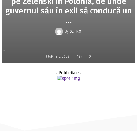
pe Zelenski în Polonia, de unde
guvernul său în exil să conducă un
…
By
SEFIRO
-
MARTIE 6, 2022
187
0
- Publicitate -