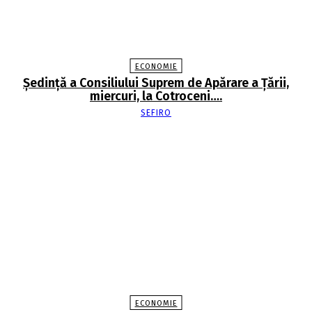
ECONOMIE
Şedinţă a Consiliului Suprem de Apărare a Ţării,
miercuri, la Cotroceni….
SEFIRO
ECONOMIE