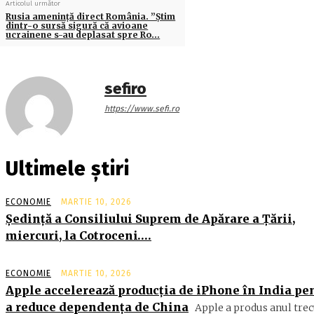
Articolul următor
Rusia ameninţă direct România. ”Ştim
dintr-o sursă sigură că avioane
ucrainene s-au deplasat spre Ro…
sefiro
https://www.sefi.ro
Ultimele știri
ECONOMIE
MARTIE 10, 2026
Şedinţă a Consiliului Suprem de Apărare a Ţării,
miercuri, la Cotroceni….
ECONOMIE
MARTIE 10, 2026
Apple accelerează producția de iPhone în India pe
a reduce dependența de China
Apple a produs anul trec