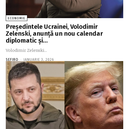
ECONOMIE
Preşedintele Ucrainei, Volodimir
Zelenski, anunţă un nou calendar
diplomatic şi…
Volodimir Zelenski...
SEFIRO
-
IANUARIE 3, 2026