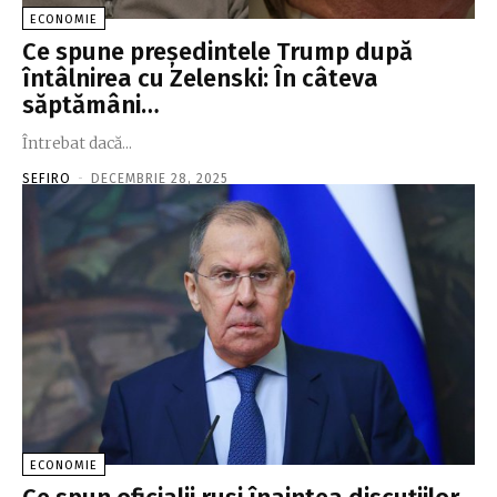
ECONOMIE
Ce spune preşedintele Trump după
întâlnirea cu Zelenski: În câteva
săptămâni…
Întrebat dacă...
SEFIRO
-
DECEMBRIE 28, 2025
ECONOMIE