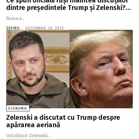
Ce spun oficialii ruşi înaintea discuţiilor
dintre preşedintele Trump şi Zelenski?…
Rusia a...
SEFIRO
-
DECEMBRIE 28, 2025
ECONOMIE
Zelenski a discutat cu Trump despre
apărarea aeriană
Volodimir Zelenski...