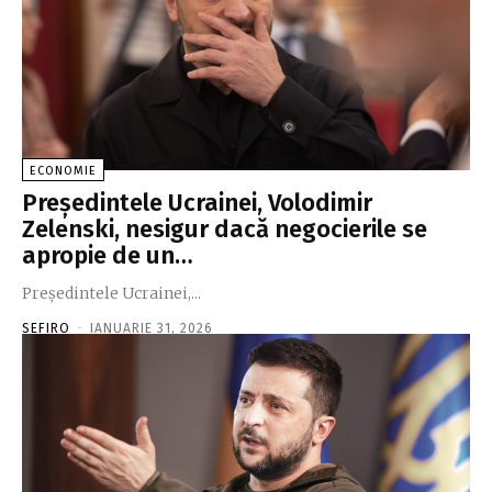
ECONOMIE
Preşedintele Ucrainei, Volodimir
Zelenski, nesigur dacă negocierile se
apropie de un…
Preşedintele Ucrainei,...
SEFIRO
-
IANUARIE 31, 2026