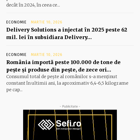
decât în 2024, în ceea ce...
ECONOMIE
MARTIE 10, 2026
Delivery Solutions a injectat în 2025 peste 62
mil. lei în subsidiara Delivery…
ECONOMIE
MARTIE 10, 2026
România importă peste 100.000 de tone de
peşte şi produse din peşte, de zece ori…
Consumul total de peşte al ro­mâ­nilor s-a menţinut
constant în ul­timii ani, la aproximativ 6,4-6,5 ki­lograme
pe cap...
- Publicitate -