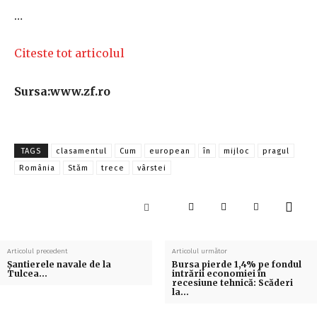
…
Citeste tot articolul
Sursa:www.zf.ro
TAGS
clasamentul
Cum
european
în
mijloc
pragul
România
Stăm
trece
vârstei
Articolul precedent
Articolul următor
Şantierele navale de la
Bursa pierde 1,4% pe fondul
Tulcea…
intrării economiei în
recesiune tehnică: Scăderi
la…