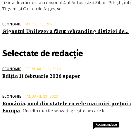
fizic al lucrărilor la tronsonul 4 al Autostrăzii Sibiu- Piteşti, înt
Tigveni şi Curtea de Argeş, se...
ECONOMIE
MARTIE 10, 2026
Gigantul Unilever a făcut rebranding diviziei de…
Selectate de redacție
ECONOMIE
FEBRUARIE 10, 2026
Ediţia 11 februarie 2026 epaper
ECONOMIE
IANUARIE 23, 2023
România, unul din statele cu cele mai mici prețuri
Europa
Una din marile senzații greșite pe care le...
Recomandate