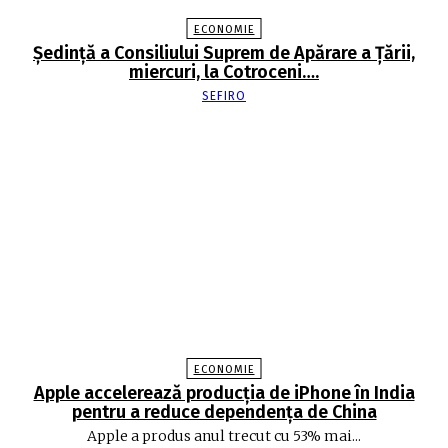
ECONOMIE
Şedinţă a Consiliului Suprem de Apărare a Ţării,
miercuri, la Cotroceni….
SEFIRO
ECONOMIE
Apple accelerează producția de iPhone în India
pentru a reduce dependența de China
Apple a produs anul trecut cu 53% mai...