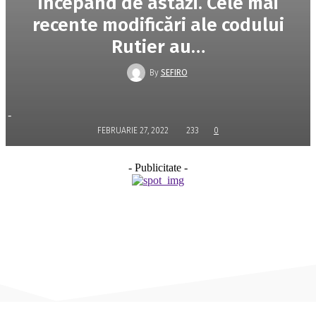
începând de astăzi. Cele mai
recente modificări ale codului
Rutier au…
By
SEFIRO
-
FEBRUARIE 27, 2022
233
0
- Publicitate -