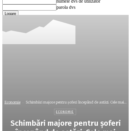
numele dvs de utilizator
parola dvs
Ați uitat parola? obține ajutor
Recuperare parola
Recuperați-vă parola
adresa dvs de email
O parola va fi trimisă pe adresa dvs de email.
Economie
Schimbări majore pentru şoferi începând de astăzi. Cele mai...
ECONOMIE
Schimbări majore pentru şoferi