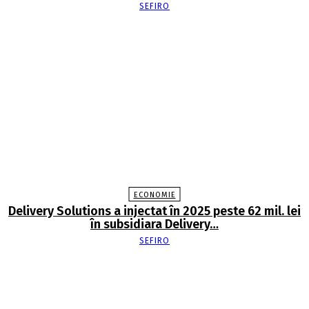
SEFIRO
ECONOMIE
Delivery Solutions a injectat în 2025 peste 62 mil. lei
în subsidiara Delivery…
SEFIRO