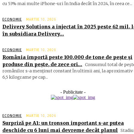
cu 53% mai multe iPhone-uri în India decât în 2024, în ceea ce...
ECONOMIE
MARTIE 10, 2026
Delivery Solutions a injectat în 2025 peste 62 mil. l
în subsidiara Delivery…
ECONOMIE
MARTIE 10, 2026
România importă peste 100.000 de tone de peşte şi
produse din peşte, de zece ori…
Consumul total de peşte
ro­mâ­nilor s-a menţinut constant în ul­timii ani, la aproximativ 
6,5 ki­lograme pe cap...
- Publicitate -
ECONOMIE
MARTIE 10, 2026
Surpriză pe A1: un tronson important s-ar putea
deschide cu 6 luni mai devreme decât planul
Stadiu