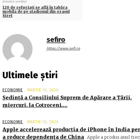
Articolul următor
120 de refugiaţi se află în tabăra
mobila de pe stadionul din oraşul
Siret
sefiro
https://www.sefi.ro
Ultimele știri
ECONOMIE
MARTIE 10, 2026
Şedinţă a Consiliului Suprem de Apărare a Ţării,
miercuri, la Cotroceni….
ECONOMIE
MARTIE 10, 2026
Apple accelerează producția de iPhone în India pe
a reduce dependența de China
Apple a produs anul trec