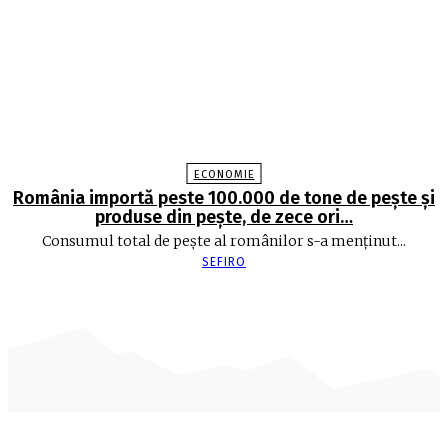
ECONOMIE
România importă peste 100.000 de tone de peşte şi
produse din peşte, de zece ori…
Consumul total de peşte al ro­mâ­nilor s-a menţinut...
SEFIRO