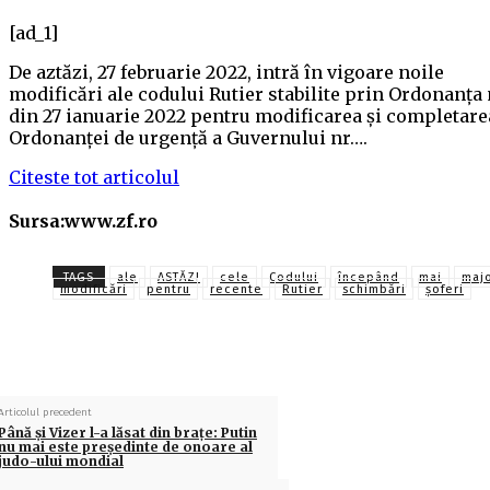
[ad_1]
De aztăzi, 27 februarie 2022, intră în vigoare noile
modificări ale codului Rutier stabilite prin Ordonanţa n
din 27 ianuarie 2022 pentru modificarea şi completare
Ordonanţei de urgenţă a Guvernului nr….
Citeste tot articolul
Sursa:www.zf.ro
TAGS
ale
ASTĂZI
cele
Codului
începând
mai
maj
modificări
pentru
recente
Rutier
schimbări
şoferi
Articolul precedent
Până și Vizer l-a lăsat din brațe: Putin
nu mai este președinte de onoare al
judo-ului mondial