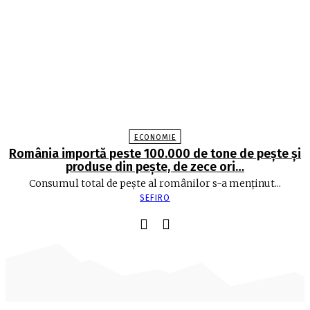
ECONOMIE
România importă peste 100.000 de tone de peşte şi
produse din peşte, de zece ori…
Consumul total de peşte al ro­mâ­nilor s-a menţinut...
SEFIRO