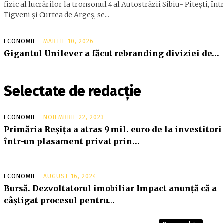
fizic al lucrărilor la tronsonul 4 al Autostrăzii Sibiu- Piteşti, înt
Tigveni şi Curtea de Argeş, se...
ECONOMIE
MARTIE 10, 2026
Gigantul Unilever a făcut rebranding diviziei de…
Selectate de redacție
ECONOMIE
NOIEMBRIE 22, 2023
Primăria Reşiţa a atras 9 mil. euro de la investitori
într-un plasament privat prin…
ECONOMIE
AUGUST 16, 2024
Bursă. Dezvoltatorul imobiliar Impact anunţă că a
câştigat procesul pentru…