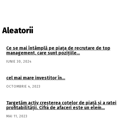
Aleatorii
Ce se mai întâmplă pe piaţa de recrutare de top
management, care sunt poziţiile…
IUNIE 30, 2024
cel mai mare investitor în…
OCTOMBRIE 4, 2023
Targetăm activ creşterea cotelor de piaţă şi a ratei
profitabilităţii. Cifra de afaceri este un elem…
MAI 11, 2023