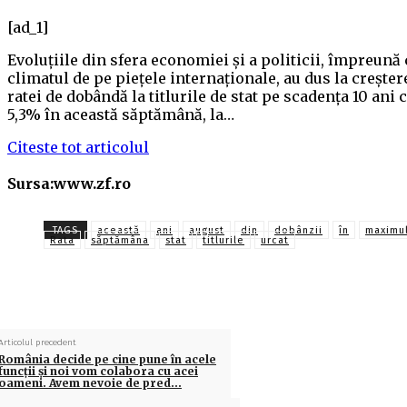
[ad_1]
Evoluţiile din sfera economiei şi a politicii, împreună
climatul de pe pieţele internaţionale, au dus la creşter
ratei de dobândă la titlurile de stat pe scadenţa 10 ani 
5,3% în această săptămână, la…
Citeste tot articolul
Sursa:www.zf.ro
TAGS
această
ani
august
din
dobânzii
în
maximu
Rata
săptămâna
stat
titlurile
urcat
Articolul precedent
România decide pe cine pune în acele
funcţii şi noi vom colabora cu acei
oameni. Avem nevoie de pred…