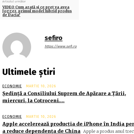
Articolul următor
VIDEO Cum arată și ce preț va avea
Jogger, primul model hibrid produs
de Dacia?
sefiro
https://www.sefi.ro
Ultimele știri
ECONOMIE
MARTIE 10, 2026
Şedinţă a Consiliului Suprem de Apărare a Ţării,
miercuri, la Cotroceni….
ECONOMIE
MARTIE 10, 2026
Apple accelerează producția de iPhone în India pe
a reduce dependența de China
Apple a produs anul trec