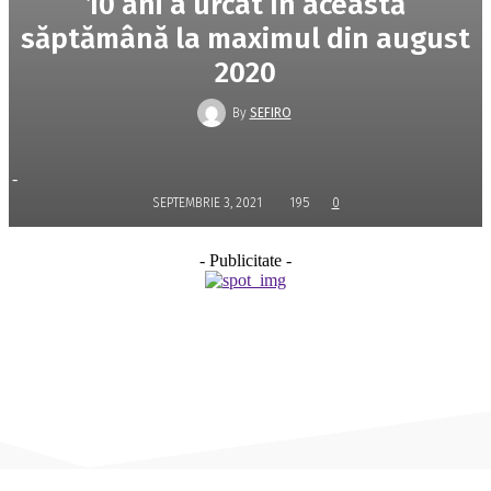
10 ani a urcat în această
săptămână la maximul din august
2020
By
SEFIRO
-
SEPTEMBRIE 3, 2021
195
0
- Publicitate -