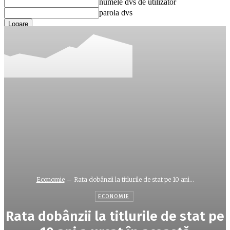
numele dvs de utilizator
parola dvs
Ați uitat parola? obține ajutor
Recuperare parola
Recuperați-vă parola
adresa dvs de email
O parola va fi trimisă pe adresa dvs de email.
Economie
Rata dobânzii la titlurile de stat pe 10 ani...
ECONOMIE
Rata dobânzii la titlurile de stat pe