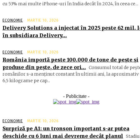
cu 53% mai multe iPhone-uri în India decât în 2024, în ceea ce...
ECONOMIE
MARTIE 10, 2026
Delivery Solutions a injectat în 2025 peste 62 mil. l
în subsidiara Delivery…
ECONOMIE
MARTIE 10, 2026
România importă peste 100.000 de tone de peşte şi
produse din peşte, de zece ori…
Consumul total de peşte
ro­mâ­nilor s-a menţinut constant în ul­timii ani, la aproximativ 
6,5 ki­lograme pe cap...
- Publicitate -
ECONOMIE
MARTIE 10, 2026
Surpriză pe A1: un tronson important s-ar putea
deschide cu 6 luni mai devreme decât planul
Stadiu