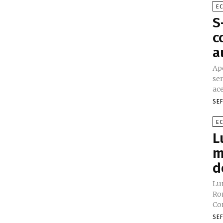
E
S
c
a
Ape
se
ace
SE
E
L
m
d
Lu
Ro
Con
SE