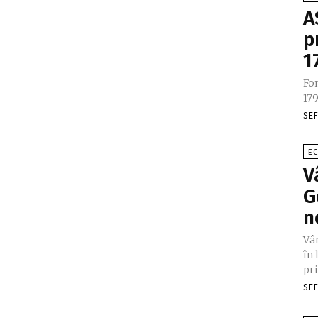
A
p
1
Fon
179
SE
E
V
G
n
Vâ
în 
pri
SE