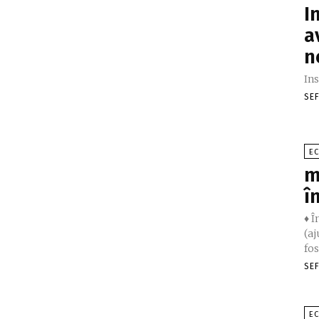
I
a
n
Ins
SE
E
m
î
♦ Î
(aj
fost
SE
E