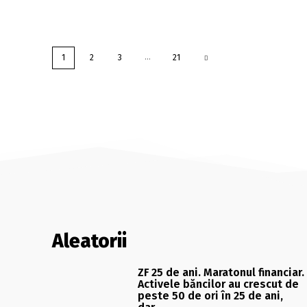
...
1
2
3
21
Aleatorii
ZF 25 de ani. Maratonul financiar.
Activele băncilor au crescut de
peste 50 de ori în 25 de ani,