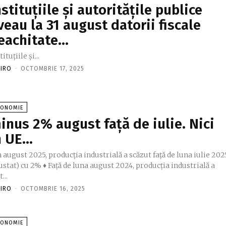
nstituţiile şi autorităţile publice
veau la 31 august datorii fiscale
eachitate…
tituţiile şi...
FIRO
-
OCTOMBRIE 17, 2025
CONOMIE
inus 2% august faţă de iulie. Nici
n UE…
n august 2025, producţia industrială a scăzut faţă de luna iulie 202
ustat) cu 2% ♦ Faţă de luna august 2024, producţia industrială a
...
FIRO
-
OCTOMBRIE 16, 2025
CONOMIE