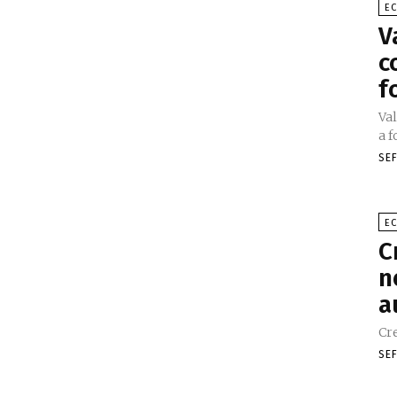
E
V
c
f
Val
a f
SE
E
C
n
a
Cr
SE