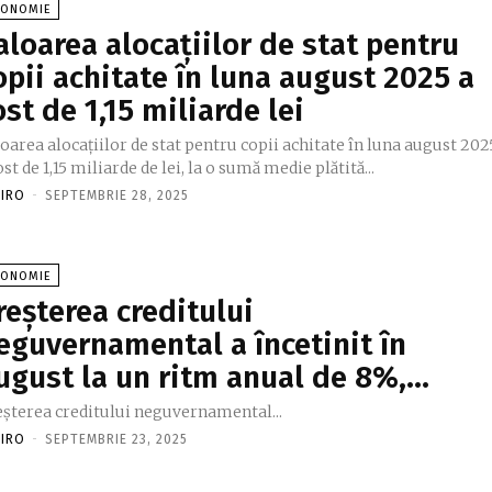
CONOMIE
aloarea alocațiilor de stat pentru
opii achitate în luna august 2025 a
ost de 1,15 miliarde lei
oarea alocațiilor de stat pentru copii achitate în luna august 202
ost de 1,15 miliarde de lei, la o sumă medie plătită...
FIRO
-
SEPTEMBRIE 28, 2025
CONOMIE
reşterea creditului
eguvernamental a încetinit în
ugust la un ritm anual de 8%,…
eşterea creditului neguvernamental...
FIRO
-
SEPTEMBRIE 23, 2025