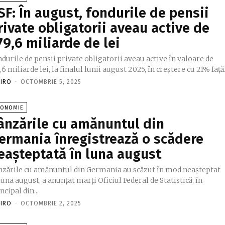
SF: În august, fondurile de pensii
rivate obligatorii aveau active de
79,6 miliarde de lei
durile de pensii private obligatorii aveau active în valoare de
,6 miliarde lei, la finalul lunii august 2025, în creştere cu 21% faţă.
FIRO
-
OCTOMBRIE 5, 2025
CONOMIE
ânzările cu amănuntul din
ermania înregistrează o scădere
eașteptată în luna august
nzările cu amănuntul din Germania au scăzut în mod neașteptat
luna august, a anunțat marți Oficiul Federal de Statistică, în
ncipal din...
FIRO
-
OCTOMBRIE 2, 2025