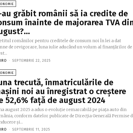
CONOMIE
-au grăbit românii să ia credite de
onsum înainte de majorarea TVA di
ugust?…
titul românilor pentru creditele de consum noi în lei a dat
mne de revigorare, luna iulie aducând un volum al finanţărilor de
st...
FIRO
-
SEPTEMBRIE 22, 2025
CONOMIE
una trecută, înmatriculările de
așini noi au înregistrat o creștere
e 52,6% față de august 2024
na august 2025 a adus o evoluție remarcabilă pe piața auto din
mânia, conform datelor publicate de Direcția Generală Permise d
ducere și...
FIRO
-
SEPTEMBRIE 11, 2025