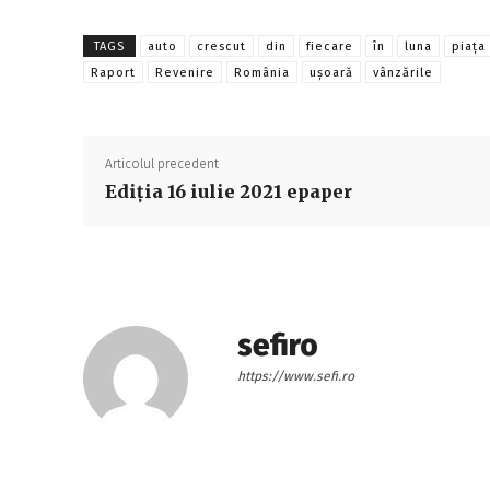
TAGS
auto
crescut
din
fiecare
în
luna
piața
Raport
Revenire
România
uşoară
vânzările
Articolul precedent
Ediţia 16 iulie 2021 epaper
sefiro
https://www.sefi.ro