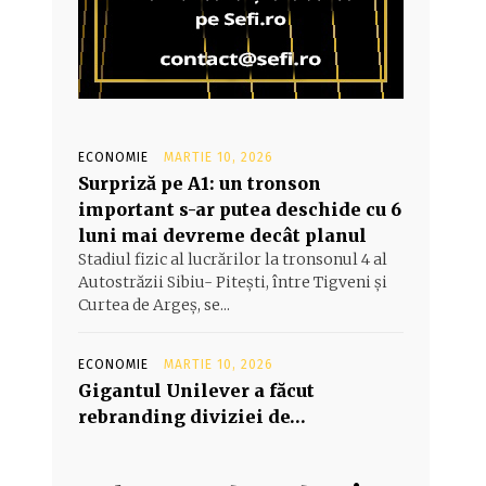
ECONOMIE
MARTIE 10, 2026
Surpriză pe A1: un tronson
important s-ar putea deschide cu 6
luni mai devreme decât planul
Stadiul fizic al lucrărilor la tronsonul 4 al
Autostrăzii Sibiu- Piteşti, între Tigveni şi
Curtea de Argeş, se...
ECONOMIE
MARTIE 10, 2026
Gigantul Unilever a făcut
rebranding diviziei de…