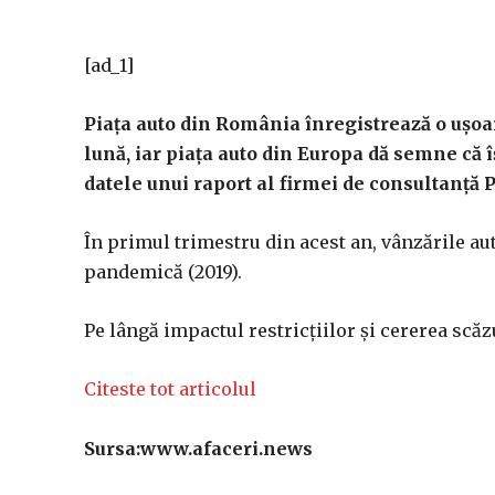
[ad_1]
Piaţa auto din România înregistrează o uşoar
lună, iar piaţa auto din Europa dă semne că î
datele unui raport al firmei de consultanţă 
În primul trimestru din acest an, vânzările au
pandemică (2019).
Pe lângă impactul restricţiilor şi cererea scăz
Citeste tot articolul
Sursa:www.afaceri.news