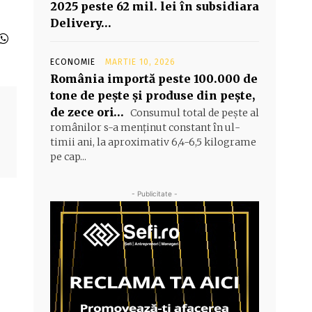
2025 peste 62 mil. lei în subsidiara
Delivery…
ECONOMIE
MARTIE 10, 2026
România importă peste 100.000 de
tone de peşte şi produse din peşte,
de zece ori…
Consumul total de peşte al
ro­mâ­nilor s-a menţinut constant în ul­
timii ani, la aproximativ 6,4-6,5 ki­lograme
pe cap...
- Publicitate -