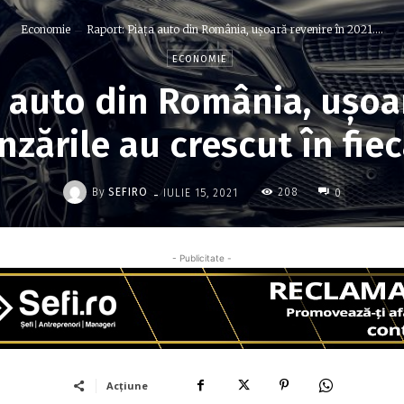
Economie
Raport: Piaţa auto din România, uşoară revenire în 2021....
ECONOMIE
a auto din România, uşoar
nzările au crescut în fie
-
By
SEFIRO
208
IULIE 15, 2021
0
- Publicitate -
Acțiune