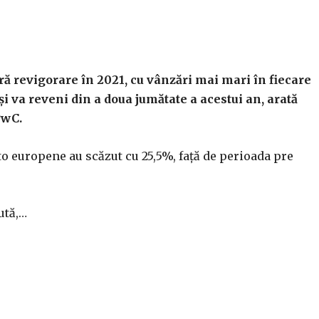
ă revigorare în 2021, cu vânzări mai mari în fiecare
şi va reveni din a doua jumătate a acestui an, arată
PwC.
to europene au scăzut cu 25,5%, faţă de perioada pre
ută,…