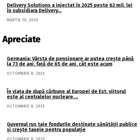
Delivery Solutions a injectat în 2025 peste 62 mil. lei
în subsidiara Delivery…
MARTIE 10, 2026
Apreciate
Germania: Vârsta de pensionare ar putea crește până
la 73 de ani, față de 65 de ani, cât este acum
OCTOMBRIE 8, 2025
În viaţa de după cărbune al Europei de Est, viitorul
este al centralelor nucleare….
OCTOMBRIE 8, 2025
Guvernul rus taie fondurile destinate sănătății publice
și crește taxele pentru populație
OCTOMBRIE 8, 2025