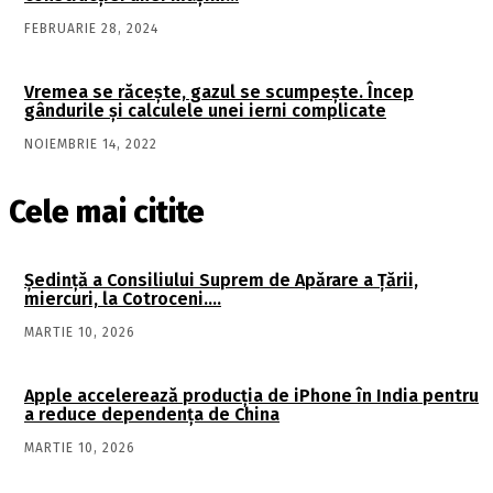
FEBRUARIE 28, 2024
Vremea se răcește, gazul se scumpește. Încep
gândurile și calculele unei ierni complicate
NOIEMBRIE 14, 2022
Cele mai citite
Şedinţă a Consiliului Suprem de Apărare a Ţării,
miercuri, la Cotroceni….
MARTIE 10, 2026
Apple accelerează producția de iPhone în India pentru
a reduce dependența de China
MARTIE 10, 2026