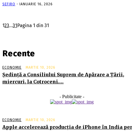
SEFIRO
-
IANUARIE 16, 2026
1
2
3
...
31
Pagina 1 din 31
Recente
ECONOMIE
MARTIE 10, 2026
Şedinţă a Consiliului Suprem de Apărare a Ţării,
miercuri, la Cotroceni….
- Publicitate -
ECONOMIE
MARTIE 10, 2026
Apple accelerează producția de iPhone în India pe