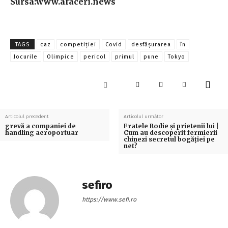
Sursa:www.afaceri.news
TAGS
caz
competiției
Covid
desfășurarea
în
Jocurile
Olimpice
pericol
primul
pune
Tokyo
Articolul precedent
Articolul următor
grevă a companiei de
Fratele Rodie și prietenii lui |
handling aeroportuar
Cum au descoperit fermierii
chinezi secretul bogăției pe
net?
sefiro
https://www.sefi.ro