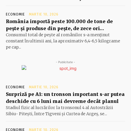
ECONOMIE
MARTIE 10, 2026
România importă peste 100.000 de tone de
peşte şi produse din peşte, de zece ori…
Consumul total de peşte al ro­mâ­nilor s-a menţinut
constant în ul­timii ani, la aproximativ 6,4-6,5 ki­lograme
pe cap...
- Publicitate -
ECONOMIE
MARTIE 10, 2026
Surpriză pe A1: un tronson important s-ar putea
deschide cu 6 luni mai devreme decât planul
Stadiul fizic al lucrărilor la tronsonul 4 al Autostrăzii
Sibiu- Piteşti, între Tigveni şi Curtea de Argeş, se...
ECONOMIE
MARTIE 10, 2026