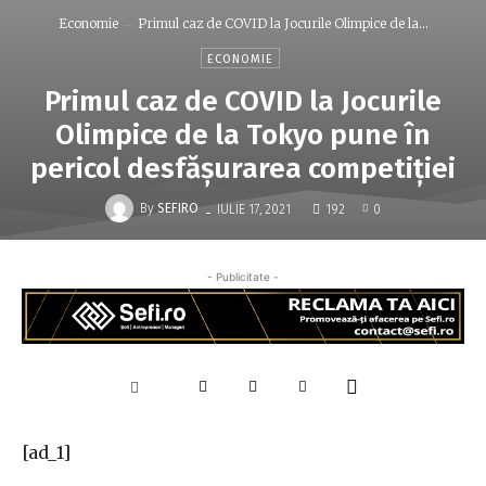
Economie
Primul caz de COVID la Jocurile Olimpice de la...
ECONOMIE
Primul caz de COVID la Jocurile
Olimpice de la Tokyo pune în
pericol desfășurarea competiției
-
By
SEFIRO
IULIE 17, 2021
192
0
- Publicitate -
[ad_1]