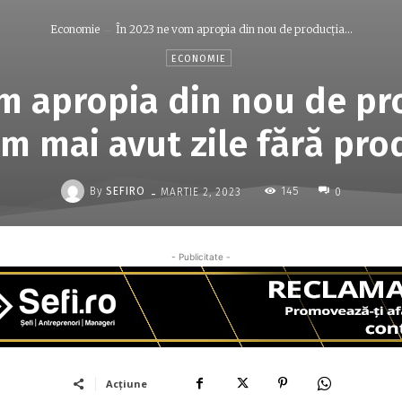
Economie
În 2023 ne vom apropia din nou de producţia...
ECONOMIE
m apropia din nou de pr
am mai avut zile fără pro
-
By
SEFIRO
145
MARTIE 2, 2023
0
- Publicitate -
Acțiune