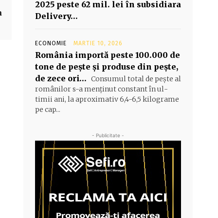
2025 peste 62 mil. lei în subsidiara
a
Delivery…
ECONOMIE
MARTIE 10, 2026
România importă peste 100.000 de
tone de peşte şi produse din peşte,
de zece ori…
Consumul total de peşte al
ro­mâ­nilor s-a menţinut constant în ul­
timii ani, la aproximativ 6,4-6,5 ki­lograme
pe cap...
- Publicitate -