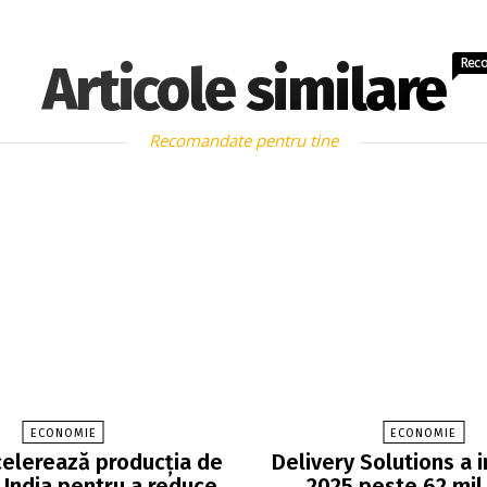
Rec
Articole similare
Recomandate pentru tine
ECONOMIE
ECONOMIE
elerează producția de
Delivery Solutions a i
 India pentru a reduce
2025 peste 62 mil. 