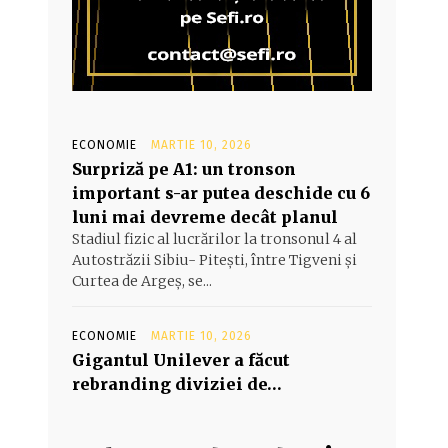
ECONOMIE
MARTIE 10, 2026
Surpriză pe A1: un tronson
important s-ar putea deschide cu 6
luni mai devreme decât planul
Stadiul fizic al lucrărilor la tronsonul 4 al
Autostrăzii Sibiu- Piteşti, între Tigveni şi
Curtea de Argeş, se...
ECONOMIE
MARTIE 10, 2026
Gigantul Unilever a făcut
rebranding diviziei de…