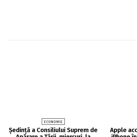
ECONOMIE
Şedinţă a Consiliului Suprem de
Apple acc
Apărare a Ţării, miercuri, la
iPhone în