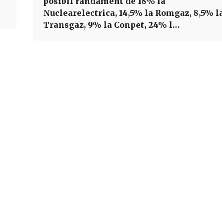
posibil randament de 18% la
Nuclearelectrica, 14,5% la Romgaz, 8,5% l
Transgaz, 9% la Conpet, 24% l…