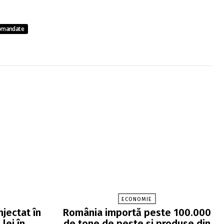
omandate
ECONOMIE
njectat în
România importă peste 100.000
lei în
de tone de peşte şi produse din