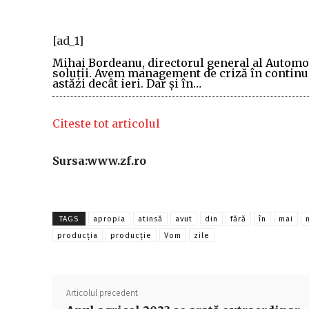
[ad_1]
Mihai Bordeanu, directorul general al Automob
soluţii. Avem management de criză în continuar
astăzi decât ieri. Dar şi în…
Citeste tot articolul
Sursa:www.zf.ro
TAGS
apropia
atinsă
avut
din
fără
în
mai
producția
producţie
Vom
zile
Articolul precedent