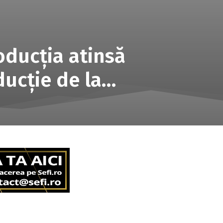
oducţia atinsă
ducţie de la…