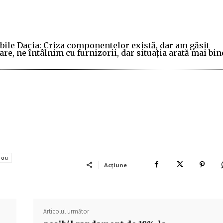
ile Dacia: Criza componentelor există, dar am găsit
e, ne întâlnim cu furnizorii, dar situaţia arată mai bin
nou
Acțiune
Articolul următor