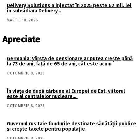
Delivery Solutions a injectat în 2025 peste 62 mil. lei
în subsidiara Delivery…
MARTIE 10, 2026
Apreciate
Germania: Vârsta de pensionare ar putea crește până
la 73 de ani, față de 65 de ani, cât este acum
OCTOMBRIE 8, 2025
În viaţa de după cărbune al Europei de Est, viitorul
este al centralelor nucleare….
OCTOMBRIE 8, 2025
Guvernul rus taie fondurile destinate sănătății publice
și crește taxele pentru populație
OCTOMBRIE 8, 2025