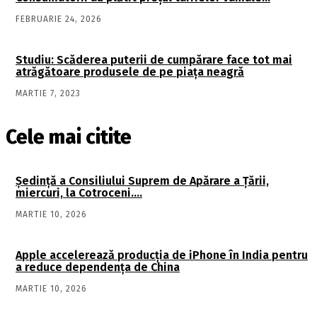
FEBRUARIE 24, 2026
Studiu: Scăderea puterii de cumpărare face tot mai
atrăgătoare produsele de pe piața neagră
MARTIE 7, 2023
Cele mai citite
Şedinţă a Consiliului Suprem de Apărare a Ţării,
miercuri, la Cotroceni….
MARTIE 10, 2026
Apple accelerează producția de iPhone în India pentru
a reduce dependența de China
MARTIE 10, 2026