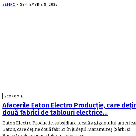
SEFIRO
-
SEPTEMBRIE 8, 2025
ECONOMIE
Afacerile Eaton Electro Producţie, care deţi
două fabrici de tablouri electrice…
Eaton Electro Producţie, subsidiara locală a gigantului america
Eaton, care deţine două fabrici în judeţul Maramureş (Sârbi şi
Buşag) unde produce tablouri electrice...