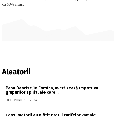
cu 53% mai...
Aleatorii
Papa Francisc, în Corsica, avertizează împotriva
grupurilor spirituale care…
DECEMBRIE 15, 2024
Consumatorii au plătit preţul tarifelor vamale…