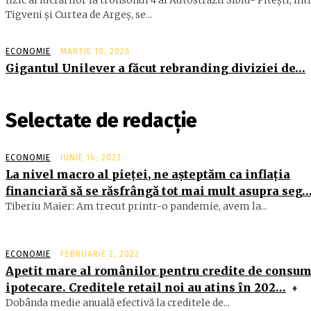
fizic al lucrărilor la tronsonul 4 al Autostrăzii Sibiu- Piteşti, înt
Tigveni şi Curtea de Argeş, se...
ECONOMIE
MARTIE 10, 2026
Gigantul Unilever a făcut rebranding diviziei de…
Selectate de redacție
ECONOMIE
IUNIE 16, 2023
La nivel macro al pieţei, ne aşteptăm ca inflaţia
financiară să se răsfrângă tot mai mult asupra seg
Tiberiu Maier: Am trecut printr-o pandemie, avem la...
ECONOMIE
FEBRUARIE 2, 2022
Apetit mare al românilor pentru credite de consum
ipotecare. Creditele retail noi au atins în 202…
♦
Dobânda medie anuală efectivă la creditele de...