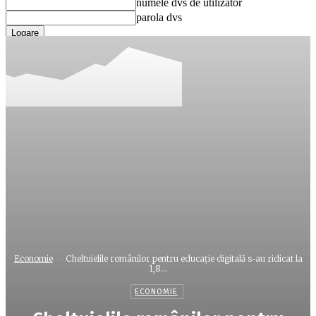
numele dvs de utilizator
parola dvs
Ați uitat parola? obține ajutor
Recuperare parola
Recuperați-vă parola
adresa dvs de email
O parola va fi trimisă pe adresa dvs de email.
Economie
Cheltuielile românilor pentru educaţie digitală s-au ridicat la
1,8...
ECONOMIE