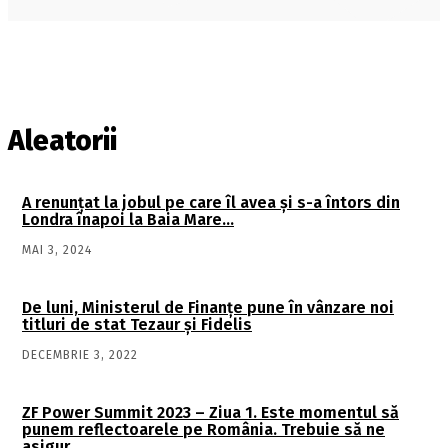
Aleatorii
A renunţat la jobul pe care îl avea şi s-a întors din
Londra înapoi la Baia Mare…
MAI 3, 2024
De luni, Ministerul de Finanțe pune în vânzare noi
titluri de stat Tezaur și Fidelis
DECEMBRIE 3, 2022
ZF Power Summit 2023 – Ziua 1. Este momentul să
punem reflectoarele pe România. Trebuie să ne
asigur…