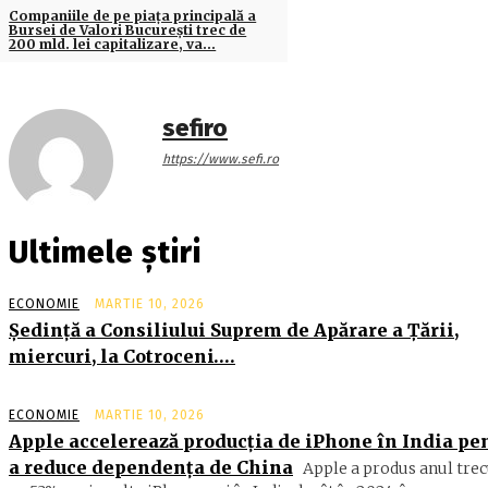
Companiile de pe piaţa principală a
Bursei de Valori Bucureşti trec de
200 mld. lei capitalizare, va…
sefiro
https://www.sefi.ro
Ultimele știri
ECONOMIE
MARTIE 10, 2026
Şedinţă a Consiliului Suprem de Apărare a Ţării,
miercuri, la Cotroceni….
ECONOMIE
MARTIE 10, 2026
Apple accelerează producția de iPhone în India pe
a reduce dependența de China
Apple a produs anul trec