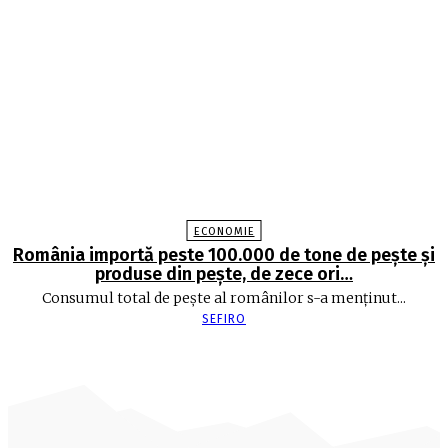
ECONOMIE
România importă peste 100.000 de tone de peşte şi
produse din peşte, de zece ori…
Consumul total de peşte al ro­mâ­nilor s-a menţinut...
SEFIRO