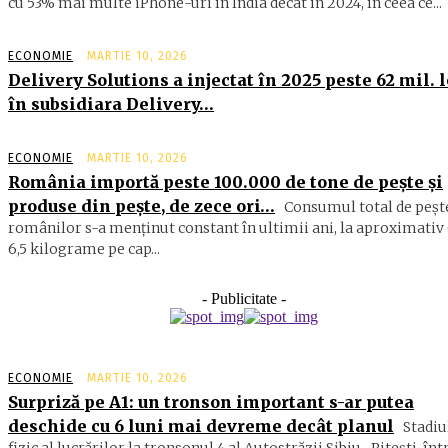
cu 53% mai multe iPhone-uri în India decât în 2024, în ceea ce...
ECONOMIE
MARTIE 10, 2026
Delivery Solutions a injectat în 2025 peste 62 mil. l
în subsidiara Delivery…
ECONOMIE
MARTIE 10, 2026
România importă peste 100.000 de tone de peşte şi
produse din peşte, de zece ori…
Consumul total de peşte
ro­mâ­nilor s-a menţinut constant în ul­timii ani, la aproximativ 
6,5 ki­lograme pe cap...
- Publicitate -
ECONOMIE
MARTIE 10, 2026
Surpriză pe A1: un tronson important s-ar putea
deschide cu 6 luni mai devreme decât planul
Stadiu