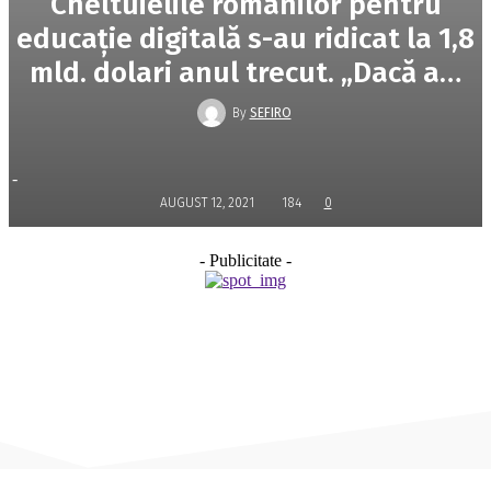
Cheltuielile românilor pentru
educaţie digitală s-au ridicat la 1,8
mld. dolari anul trecut. „Dacă a…
By
SEFIRO
-
AUGUST 12, 2021
184
0
- Publicitate -