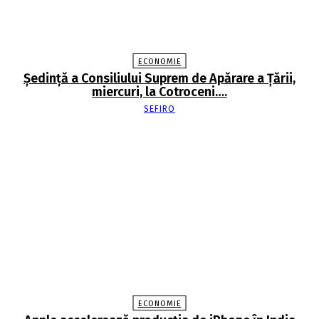
ECONOMIE
Şedinţă a Consiliului Suprem de Apărare a Ţării,
miercuri, la Cotroceni….
SEFIRO
ECONOMIE