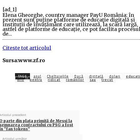
[ad_1]
Elena Gheorghe, country manager PayU România: în
prezent sunt puţine platforme de educaţie digitală şi
instituţii de învăţământ care utilizează, la scară largă,
astfel de platforme de educaţie, ce pot facilita procesu
de…
Citeste tot articolul
Sursa:www.zf.ro
TAGS
anul
Cheltuielile
Dacă
digitală
dolari
educaţ
mld
pentru
ridicat
românilor
sau
trecut
Articolul precedent
O parte din plata primită de Messi la
semnarea contractului cu PSG a fost
în “fan tokens”
Articolul următor