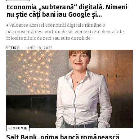
Economia „subterană“ digitală. Nimeni
nu ştie câţi bani iau Google şi…
♦ Valoarea acestei economii digitale rămâne o
necunoscută, deşi vorbim de servicii extrem de vizibile,
folosite zilnic de zeci sau sute de mii de...
SEFIRO
-
IUNIE 18, 2025
ECONOMIE
Salt Bank, prima bancă românească