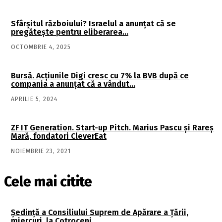
Sfârşitul războiului? Israelul a anunţat că se
pregăteşte pentru eliberarea…
OCTOMBRIE 4, 2025
Bursă. Acţiunile Digi cresc cu 7% la BVB după ce
compania a anunţat că a vândut…
APRILIE 5, 2024
ZF IT Generation. Start-up Pitch. Marius Pascu şi Rareş
Mară, fondatori CleverEat
NOIEMBRIE 23, 2021
Cele mai citite
Şedinţă a Consiliului Suprem de Apărare a Ţării,
miercuri, la Cotroceni….