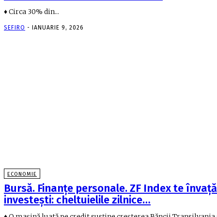
♦ Circa 30% din...
SEFIRO
-
IANUARIE 9, 2026
ECONOMIE
Bursă. Finanţe personale. ZF Index te învaţă
investeşti: cheltuielile zilnice…
♦ O maşină luată pe credit susţine creşterea Băncii Transilvania 