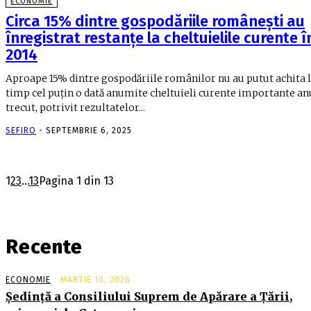
ECONOMIE
Circa 15% dintre gospodăriile românești au
înregistrat restanțe la cheltuielile curente î
2014
Aproape 15% dintre gospodăriile românilor nu au putut achita 
timp cel puțin o dată anumite cheltuieli curente importante an
trecut, potrivit rezultatelor...
SEFIRO
-
SEPTEMBRIE 6, 2025
1
2
3
...
13
Pagina 1 din 13
Recente
ECONOMIE
MARTIE 10, 2026
Şedinţă a Consiliului Suprem de Apărare a Ţării,