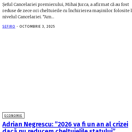
Şeful Cancelariei premierului, Mihai Jurca, a afirmat că au fost
reduse de zece ori cheltuieile cu închirierea maşinilor folosite 
nivelul Cancelariei. ”Am...
SEFIRO
-
OCTOMBRIE 3, 2025
ECONOMIE
Adrian Negrescu: ”2026 va fi un an al crizei
dacă nu reducem cheltuielile statului”