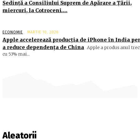
Şedinţă a Consiliului Suprem de Apărare a Ţării,
miercuri, la Cotroceni….
ECONOMIE
MARTIE 10, 2026
Apple accelerează producția de iPhone în India pe
a reduce dependența de China
Apple a produs anul trec
cu 53% mai...
Aleatorii