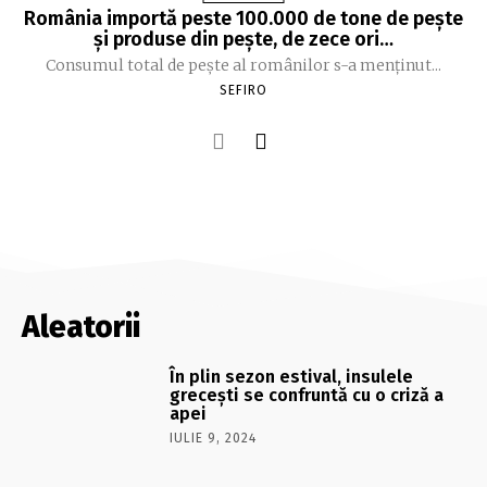
România importă peste 100.000 de tone de peşte
şi produse din peşte, de zece ori…
Consumul total de peşte al ro­mâ­nilor s-a menţinut...
SEFIRO
Aleatorii
În plin sezon estival, insulele
greceşti se confruntă cu o criză a
apei
IULIE 9, 2024