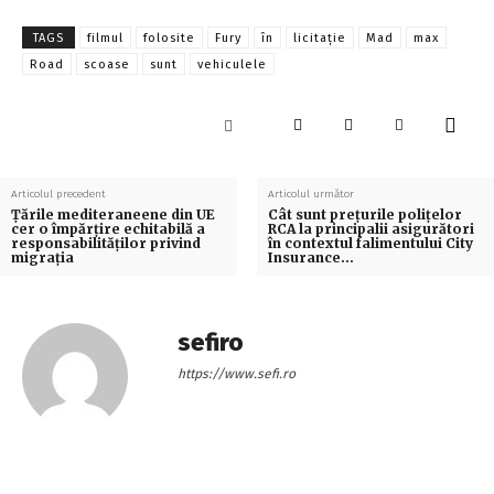
TAGS
filmul
folosite
Fury
în
licitaţie
Mad
max
Road
scoase
sunt
vehiculele
Articolul precedent
Articolul următor
Ţările mediteraneene din UE
Cât sunt preţurile poliţelor
cer o împărţire echitabilă a
RCA la principalii asigurători
responsabilităţilor privind
în contextul falimentului City
migrația
Insurance…
sefiro
https://www.sefi.ro