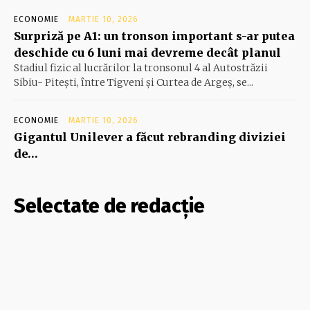
ECONOMIE
MARTIE 10, 2026
Surpriză pe A1: un tronson important s-ar putea
deschide cu 6 luni mai devreme decât planul
Stadiul fizic al lucrărilor la tronsonul 4 al Autostrăzii
Sibiu- Piteşti, între Tigveni şi Curtea de Argeş, se...
ECONOMIE
MARTIE 10, 2026
Gigantul Unilever a făcut rebranding diviziei
de…
Selectate de redacție