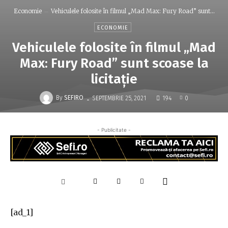
Economie
Vehiculele folosite în filmul „Mad Max: Fury Road” sunt...
ECONOMIE
Vehiculele folosite în filmul „Mad
Max: Fury Road” sunt scoase la
licitație
-
By
SEFIRO
SEPTEMBRIE 25, 2021
194
0
- Publicitate -
[ad_1]