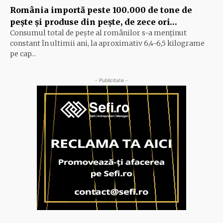
România importă peste 100.000 de tone de
peşte şi produse din peşte, de zece ori…
Consumul total de peşte al ro­mâ­nilor s-a menţinut
constant în ul­timii ani, la aproximativ 6,4-6,5 ki­lograme
pe cap...
- Publicitate -