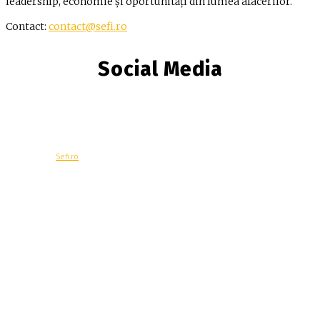
leadership, economie și oportunități din lumea afacerilor.
Contact:
contact@sefi.ro
Social Media
© Copyright -
Sefi.ro
Economie
Contacteaza-ne