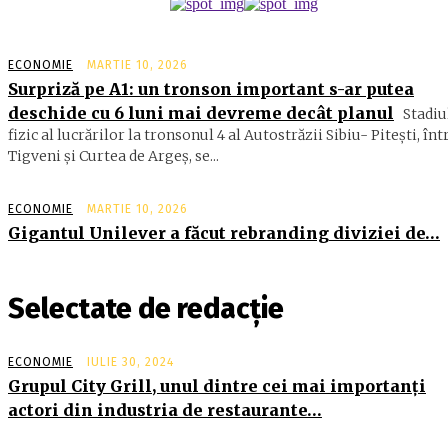
ECONOMIE
MARTIE 10, 2026
Surpriză pe A1: un tronson important s-ar putea
deschide cu 6 luni mai devreme decât planul
Stadiu
fizic al lucrărilor la tronsonul 4 al Autostrăzii Sibiu- Piteşti, înt
Tigveni şi Curtea de Argeş, se...
ECONOMIE
MARTIE 10, 2026
Gigantul Unilever a făcut rebranding diviziei de…
Selectate de redacție
ECONOMIE
IULIE 30, 2024
Grupul City Grill, unul dintre cei mai importanţi
actori din industria de restaurante…