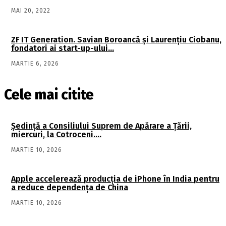
MAI 20, 2022
ZF IT Generation. Savian Boroancă şi Laurenţiu Ciobanu,
fondatori ai start-up-ului…
MARTIE 6, 2026
Cele mai citite
Şedinţă a Consiliului Suprem de Apărare a Ţării,
miercuri, la Cotroceni….
MARTIE 10, 2026
Apple accelerează producția de iPhone în India pentru
a reduce dependența de China
MARTIE 10, 2026