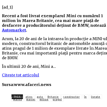
[ad_1]
Recent a fost livrat exemplarul Mini cu numărul 1
milion în Marea Britanie, cea mai mare piață de
desfacere a producătorului deținut de BMW, notează
Automarket
.
Acum, la 20 de ani de la intrarea în producție a MINI-u
modern, constructorul britanic de automobile anunță 
atins pragul de 1 milion de exemplare livrate în Marea
Britanie, cea mai importantă piață pentru marca dețin
de BMW.
În ultimii 20 de ani, Mini a…
Citeste tot articolul
Sursa:www.afaceri.news
TAGS
atins
auto
Britanie
constructor
în
livrate
Marea
mașini
milion
pragul