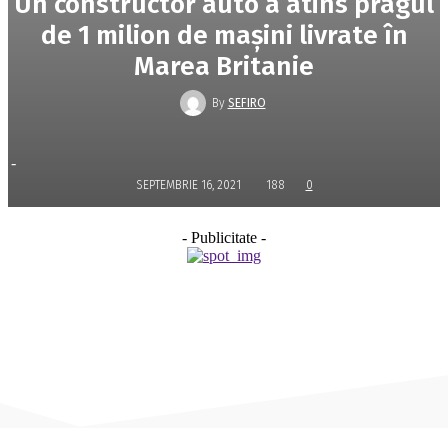
Un constructor auto a atins pragul
de 1 milion de mașini livrate în
Marea Britanie
By
SEFIRO
-
SEPTEMBRIE 16, 2021
188
0
- Publicitate -