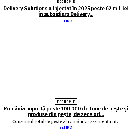
ECONOMIE
Delivery Solutions a injectat în 2025 peste 62 mil. lei
în subsidiara Delivery…
SEFIRO
ECONOMIE
România importă peste 100.000 de tone de peşte şi
produse din peşte, de zece ori…
Consumul total de peşte al ro­mâ­nilor s-a menţinut...
SEFIRO