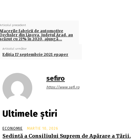
Articolul precedent
Afacerile fabricii de automotive
Oechsler din Lipova, judeţul Arad, au
scăzut cu 21% în 2020, ajungâ…
Articolul următor
Ediţia 17 septembrie 2021 epaper
sefiro
https://www.sefi.ro
Ultimele știri
ECONOMIE
MARTIE 10, 2026
Şedinţă a Consiliului Suprem de Apărare a Ţării,