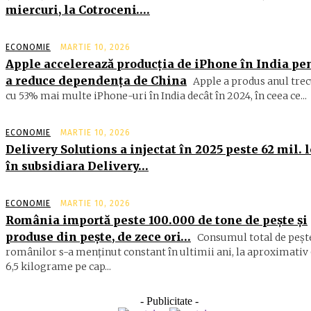
miercuri, la Cotroceni….
ECONOMIE
MARTIE 10, 2026
Apple accelerează producția de iPhone în India pe
a reduce dependența de China
Apple a produs anul trec
cu 53% mai multe iPhone-uri în India decât în 2024, în ceea ce...
ECONOMIE
MARTIE 10, 2026
Delivery Solutions a injectat în 2025 peste 62 mil. l
în subsidiara Delivery…
ECONOMIE
MARTIE 10, 2026
România importă peste 100.000 de tone de peşte şi
produse din peşte, de zece ori…
Consumul total de peşte
ro­mâ­nilor s-a menţinut constant în ul­timii ani, la aproximativ 
6,5 ki­lograme pe cap...
- Publicitate -