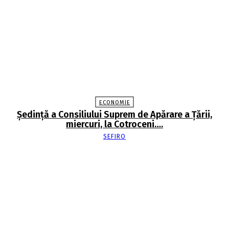
ECONOMIE
Şedinţă a Consiliului Suprem de Apărare a Ţării,
miercuri, la Cotroceni….
SEFIRO