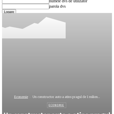
numele dvs de utilizator
parola dvs
Ați uitat parola? obține ajutor
Recuperare parola
Recuperați-vă parola
adresa dvs de email
O parola va fi trimisă pe adresa dvs de email.
Economie
Un constructor auto a atins pragul de 1 milion...
ECONOMIE