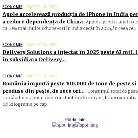
ECONOMIE
MARTIE 10, 2026
Apple accelerează producția de iPhone în India pe
a reduce dependența de China
Apple a produs anul trec
cu 53% mai multe iPhone-uri în India decât în 2024, în ceea ce...
ECONOMIE
MARTIE 10, 2026
Delivery Solutions a injectat în 2025 peste 62 mil. l
în subsidiara Delivery…
ECONOMIE
MARTIE 10, 2026
România importă peste 100.000 de tone de peşte şi
produse din peşte, de zece ori…
Consumul total de peşte
ro­mâ­nilor s-a menţinut constant în ul­timii ani, la aproximativ 
6,5 ki­lograme pe cap...
- Publicitate -