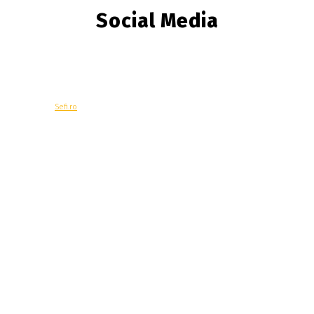
Social Media
© Copyright -
Sefi.ro
Economie
Contacteaza-ne