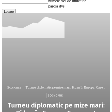
numele dvs de utilizator
parola dvs
Ați uitat parola? obține ajutor
Recuperare parola
Recuperați-vă parola
adresa dvs de email
O parola va fi trimisă pe adresa dvs de email.
Economie
Turneu diplomatic pe mize mari: Biden în Europa. Care...
ECONOMIE
Turneu diplomatic pe mize mari: