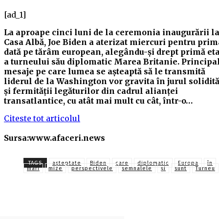
[ad_1]
La aproape cinci luni de la ceremonia inaugurării l
Casa Albă, Joe Biden a aterizat miercuri pentru prim
dată pe tărâm european, alegându-și drept primă et
a turneului său diplomatic Marea Britanie. Principa
mesaje pe care lumea se așteaptă să le transmită
liderul de la Washington vor gravita în jurul solidită
și fermității legăturilor din cadrul alianței
transatlantice, cu atât mai mult cu cât, într-o…
Citeste tot articolul
Sursa:www.afaceri.news
TAGS
așteptate
Biden
care
diplomatic
Europa
în
mari
mize
perspectivele
semnalele
și
sunt
Turneu