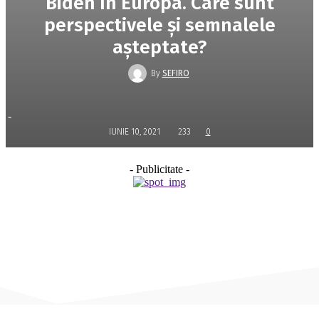
Biden în Europa. Care sunt
perspectivele și semnalele
așteptate?
By
SEFIRO
-
IUNIE 10, 2021
233
0
- Publicitate -