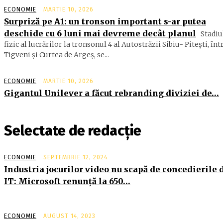
ECONOMIE
MARTIE 10, 2026
Surpriză pe A1: un tronson important s-ar putea
deschide cu 6 luni mai devreme decât planul
Stadiu
fizic al lucrărilor la tronsonul 4 al Autostrăzii Sibiu- Piteşti, înt
Tigveni şi Curtea de Argeş, se...
ECONOMIE
MARTIE 10, 2026
Gigantul Unilever a făcut rebranding diviziei de…
Selectate de redacție
ECONOMIE
SEPTEMBRIE 12, 2024
Industria jocurilor video nu scapă de concedierile 
IT: Microsoft renunţă la 650…
ECONOMIE
AUGUST 14, 2023