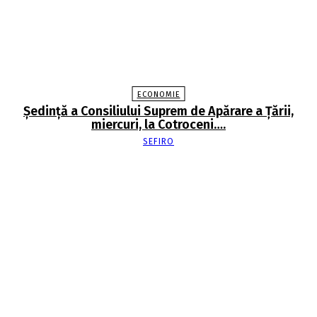
ECONOMIE
Şedinţă a Consiliului Suprem de Apărare a Ţării,
miercuri, la Cotroceni….
SEFIRO