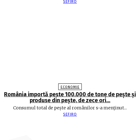
SEFIRO
ECONOMIE
România importă peste 100.000 de tone de peşte şi
produse din peşte, de zece ori…
Consumul total de peşte al ro­mâ­nilor s-a menţinut...
SEFIRO