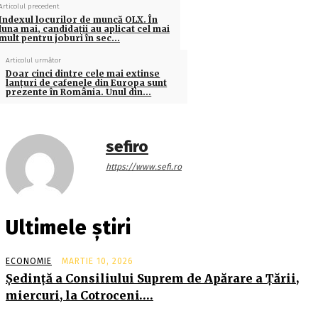
Articolul precedent
Indexul locurilor de muncă OLX. În
luna mai, candidaţii au aplicat cel mai
mult pentru joburi în sec…
Articolul următor
Doar cinci dintre cele mai extinse
lanţuri de cafenele din Europa sunt
prezente în România. Unul din…
sefiro
https://www.sefi.ro
Ultimele știri
ECONOMIE
MARTIE 10, 2026
Şedinţă a Consiliului Suprem de Apărare a Ţării,
miercuri, la Cotroceni….