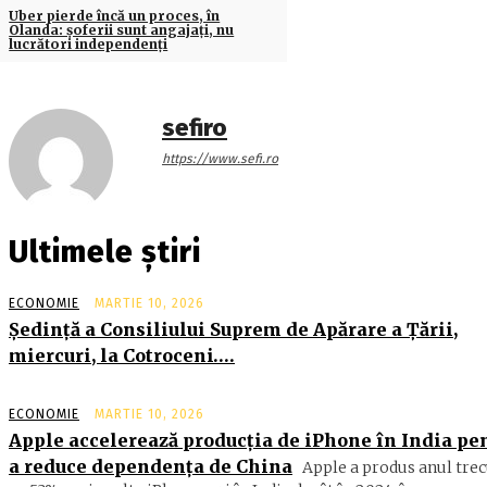
Uber pierde încă un proces, în
Olanda: șoferii sunt angajați, nu
lucrători independenți
sefiro
https://www.sefi.ro
Ultimele știri
ECONOMIE
MARTIE 10, 2026
Şedinţă a Consiliului Suprem de Apărare a Ţării,
miercuri, la Cotroceni….
ECONOMIE
MARTIE 10, 2026
Apple accelerează producția de iPhone în India pe
a reduce dependența de China
Apple a produs anul trec