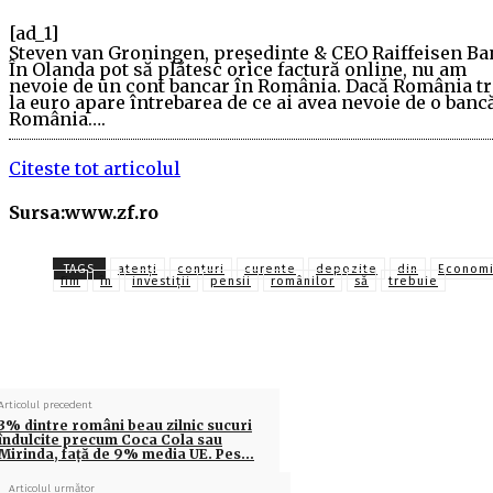
[ad_1]
Steven van Groningen, preşedinte & CEO Raiffeisen Ba
În Olanda pot să plătesc orice factură online, nu am
nevoie de un cont bancar în România. Dacă România t
la euro apare întrebarea de ce ai avea nevoie de o banc
România….
Citeste tot articolul
Sursa:www.zf.ro
TAGS
atenţi
conturi
curente
depozite
din
Economi
fim
în
investiții
pensii
românilor
să
trebuie
Articolul precedent
3% dintre români beau zilnic sucuri
îndulcite precum Coca Cola sau
Mirinda, faţă de 9% media UE. Pes…
Articolul următor