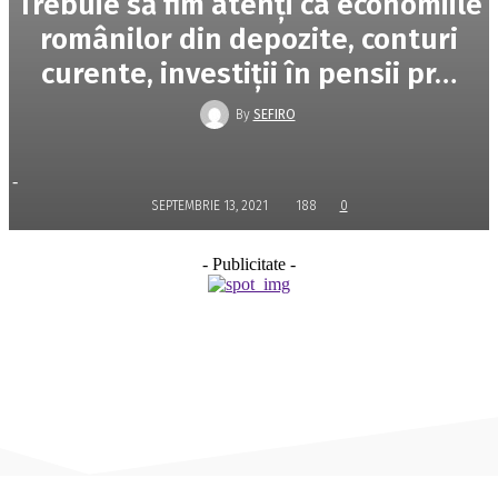
Trebuie să fim atenţi ca economiile
românilor din depozite, conturi
curente, investiţii în pensii pr…
By
SEFIRO
-
SEPTEMBRIE 13, 2021
188
0
- Publicitate -