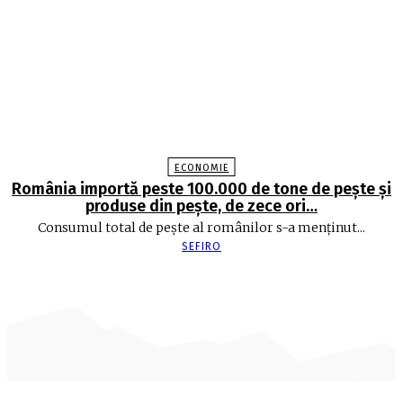
ECONOMIE
România importă peste 100.000 de tone de peşte şi
produse din peşte, de zece ori…
Consumul total de peşte al ro­mâ­nilor s-a menţinut...
SEFIRO