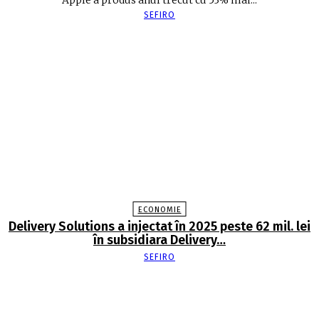
Apple a produs anul trecut cu 53% mai...
SEFIRO
ECONOMIE
Delivery Solutions a injectat în 2025 peste 62 mil. lei
în subsidiara Delivery…
SEFIRO