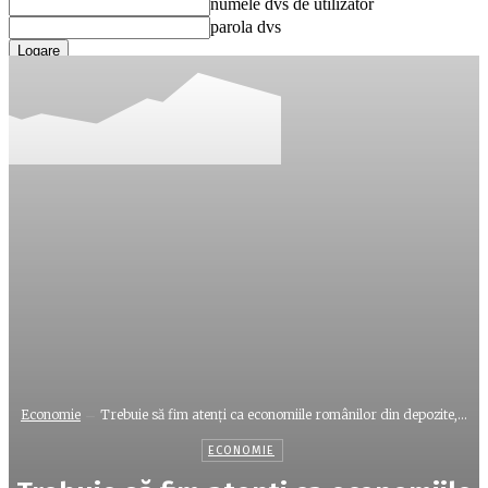
numele dvs de utilizator
parola dvs
Ați uitat parola? obține ajutor
Recuperare parola
Recuperați-vă parola
adresa dvs de email
O parola va fi trimisă pe adresa dvs de email.
Economie
Trebuie să fim atenţi ca economiile românilor din depozite,...
ECONOMIE