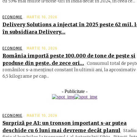
cu 53% mai multe iPhone-uri în India decât în 2024, în ceea ce...
ECONOMIE
MARTIE 10, 2026
Delivery Solutions a injectat în 2025 peste 62 mil. l
în subsidiara Delivery…
ECONOMIE
MARTIE 10, 2026
România importă peste 100.000 de tone de peşte şi
produse din peşte, de zece ori…
Consumul total de peşte
ro­mâ­nilor s-a menţinut constant în ul­timii ani, la aproximativ 
6,5 ki­lograme pe cap...
- Publicitate -
ECONOMIE
MARTIE 10, 2026
Surpriză pe A1: un tronson important s-ar putea
deschide cu 6 luni mai devreme decât planul
Stadiu