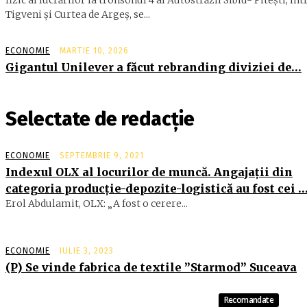
fizic al lucrărilor la tronsonul 4 al Autostrăzii Sibiu- Piteşti, înt
Tigveni şi Curtea de Argeş, se...
ECONOMIE
MARTIE 10, 2026
Gigantul Unilever a făcut rebranding diviziei de…
Selectate de redacție
ECONOMIE
SEPTEMBRIE 9, 2021
Indexul OLX al locurilor de muncă. Angajaţii din
categoria producţie-depozite-logistică au fost cei 
Erol Abdulamit, OLX: „A fost o cerere...
ECONOMIE
IULIE 3, 2023
(P) Se vinde fabrica de textile ”Starmod” Suceava
Recomandate