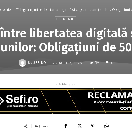
onomie
Telegram, între libertatea digitală şi capcana sancţiunilor: Obligaţiuni d
ECONOMIE
între libertatea digitală
iunilor: Obligaţiuni de 5
-
By
SEFIRO
59
IANUARIE 6, 2026
0
- Publicitate -
Acțiune