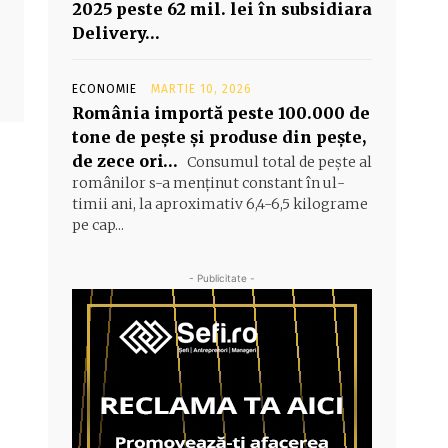
2025 peste 62 mil. lei în subsidiara
Delivery…
ECONOMIE
MARTIE 10, 2026
România importă peste 100.000 de
tone de peşte şi produse din peşte,
de zece ori…
Consumul total de peşte al
ro­mâ­nilor s-a menţinut constant în ul­
timii ani, la aproximativ 6,4-6,5 ki­lograme
pe cap...
- Publicitate -