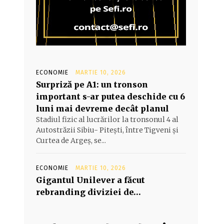
ECONOMIE
MARTIE 10, 2026
Surpriză pe A1: un tronson
important s-ar putea deschide cu 6
luni mai devreme decât planul
Stadiul fizic al lucrărilor la tronsonul 4 al
Autostrăzii Sibiu- Piteşti, între Tigveni şi
Curtea de Argeş, se...
ECONOMIE
MARTIE 10, 2026
Gigantul Unilever a făcut
rebranding diviziei de…