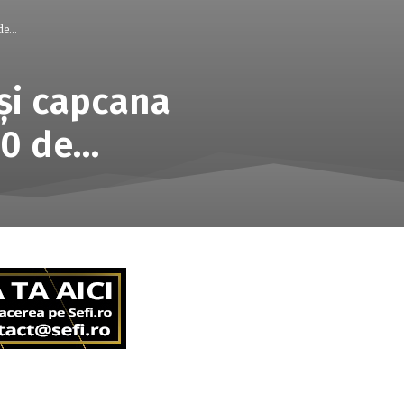
e...
 şi capcana
00 de…