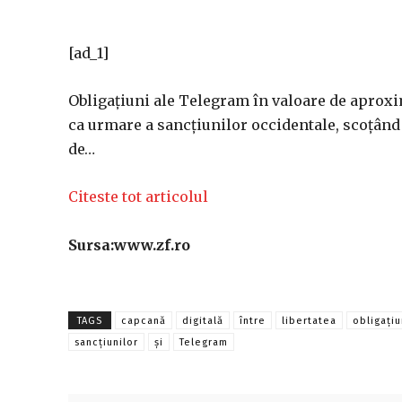
[ad_1]
Obligaţiuni ale Telegram în valoare de aproxi
ca urmare a sancţiunilor occidentale, scoţând 
de…
Citeste tot articolul
Sursa:www.zf.ro
TAGS
capcană
digitală
între
libertatea
obligațiu
sancţiunilor
și
Telegram