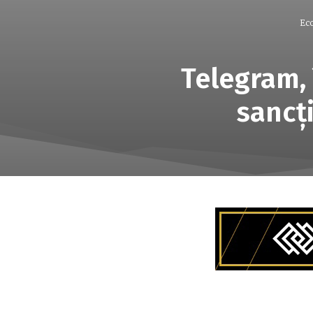
Ec
Telegram, 
sancţ