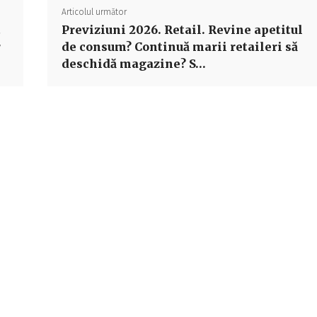
Articolul următor
t
Previziuni 2026. Retail. Revine apetitul
r
de consum? Continuă marii retaileri să
deschidă magazine? S…