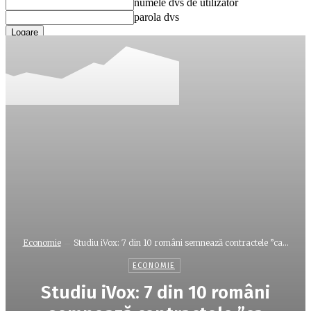
numele dvs de utilizator
parola dvs
Ați uitat parola? obține ajutor
Recuperare parola
Recuperați-vă parola
adresa dvs de email
O parola va fi trimisă pe adresa dvs de email.
Economie
Studiu iVox: 7 din 10 români semnează contractele ”ca...
ECONOMIE
Studiu iVox: 7 din 10 români