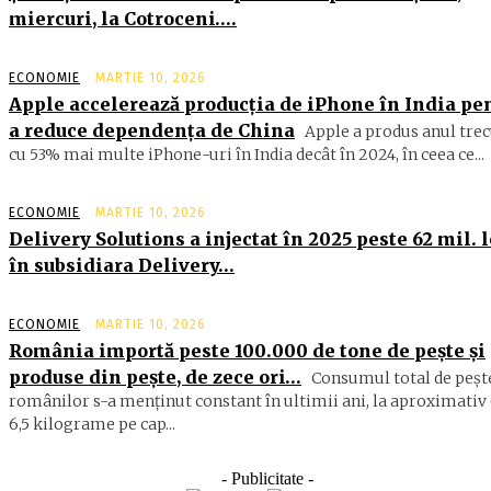
miercuri, la Cotroceni….
ECONOMIE
MARTIE 10, 2026
Apple accelerează producția de iPhone în India pe
a reduce dependența de China
Apple a produs anul trec
cu 53% mai multe iPhone-uri în India decât în 2024, în ceea ce...
ECONOMIE
MARTIE 10, 2026
Delivery Solutions a injectat în 2025 peste 62 mil. l
în subsidiara Delivery…
ECONOMIE
MARTIE 10, 2026
România importă peste 100.000 de tone de peşte şi
produse din peşte, de zece ori…
Consumul total de peşte
ro­mâ­nilor s-a menţinut constant în ul­timii ani, la aproximativ 
6,5 ki­lograme pe cap...
- Publicitate -