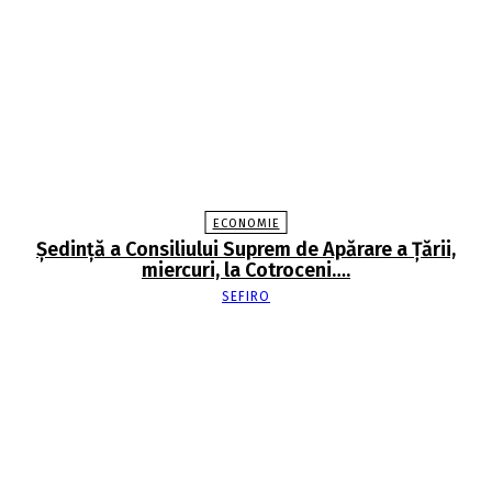
ECONOMIE
Şedinţă a Consiliului Suprem de Apărare a Ţării,
miercuri, la Cotroceni….
SEFIRO