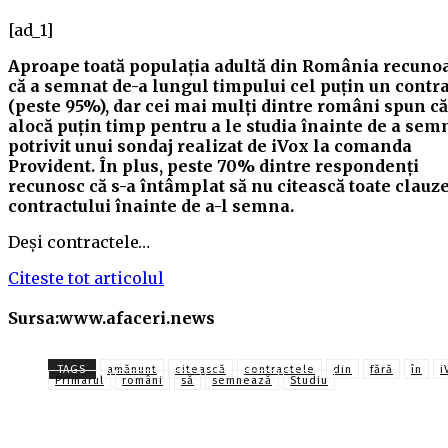
[ad_1]
Aproape toată populația adultă din România recuno
că a semnat de-a lungul timpului cel puțin un contr
(peste 95%), dar cei mai mulți dintre români spun că
alocă puțin timp pentru a le studia înainte de a sem
potrivit unui sondaj realizat de iVox la comanda
Provident. În plus, peste 70% dintre respondenți
recunosc că s-a întâmplat să nu citească toate clauz
contractului înainte de a-l semna.
Deși contractele…
Citeste tot articolul
Sursa:www.afaceri.news
TAGS
amănunt
citească
contractele
din
fără
în
i
Primarul
români
să
semnează
Studiu