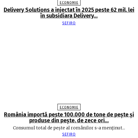
ECONOMIE
Delivery Solutions a injectat în 2025 peste 62 mil. lei
în subsidiara Delivery…
SEFIRO
ECONOMIE
România importă peste 100.000 de tone de peşte şi
produse din peşte, de zece ori…
Consumul total de peşte al ro­mâ­nilor s-a menţinut...
SEFIRO