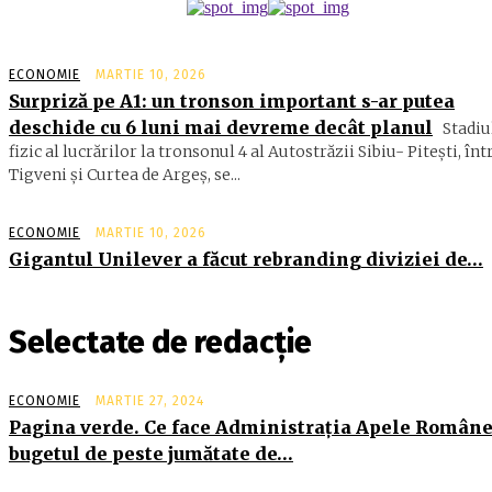
ECONOMIE
MARTIE 10, 2026
Surpriză pe A1: un tronson important s-ar putea
deschide cu 6 luni mai devreme decât planul
Stadiu
fizic al lucrărilor la tronsonul 4 al Autostrăzii Sibiu- Piteşti, înt
Tigveni şi Curtea de Argeş, se...
ECONOMIE
MARTIE 10, 2026
Gigantul Unilever a făcut rebranding diviziei de…
Selectate de redacție
ECONOMIE
MARTIE 27, 2024
Pagina verde. Ce face Administraţia Apele Române
bugetul de peste jumătate de…