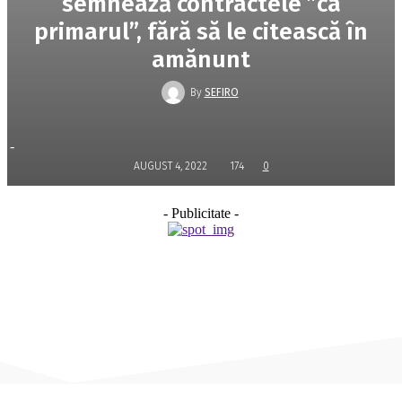
semnează contractele ”ca
primarul”, fără să le citească în
amănunt
By
SEFIRO
-
AUGUST 4, 2022
174
0
- Publicitate -