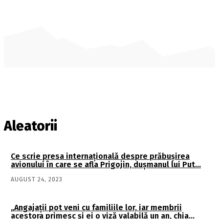
Aleatorii
Ce scrie presa internaţională despre prăbuşirea
avionului în care se afla Prigojin, duşmanul lui Put…
AUGUST 24, 2023
„Angajaţii pot veni cu familiile lor, iar membrii
acestora primesc şi ei o viză valabilă un an, chia…