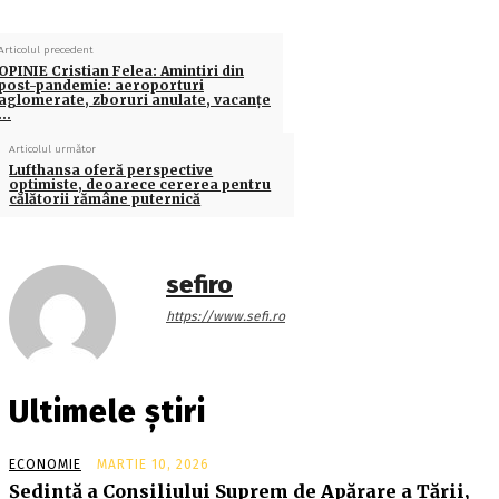
Articolul precedent
OPINIE Cristian Felea: Amintiri din
post-pandemie: aeroporturi
aglomerate, zboruri anulate, vacanțe
…
Articolul următor
Lufthansa oferă perspective
optimiste, deoarece cererea pentru
călătorii rămâne puternică
sefiro
https://www.sefi.ro
Ultimele știri
ECONOMIE
MARTIE 10, 2026
Şedinţă a Consiliului Suprem de Apărare a Ţării,