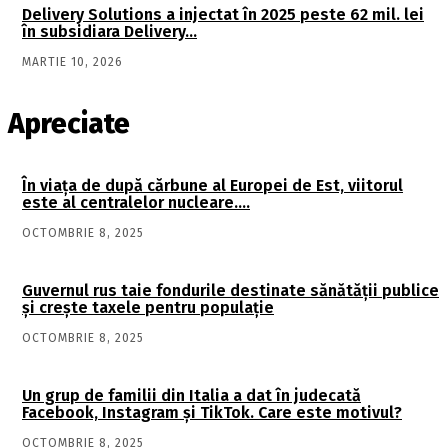
Delivery Solutions a injectat în 2025 peste 62 mil. lei
în subsidiara Delivery…
MARTIE 10, 2026
Apreciate
În viaţa de după cărbune al Europei de Est, viitorul
este al centralelor nucleare….
OCTOMBRIE 8, 2025
Guvernul rus taie fondurile destinate sănătății publice
și crește taxele pentru populație
OCTOMBRIE 8, 2025
Un grup de familii din Italia a dat în judecată
Facebook, Instagram și TikTok. Care este motivul?
OCTOMBRIE 8, 2025