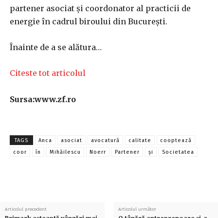
partener asociat şi coordonator al practicii de
energie în cadrul biroului din Bucureşti.
Înainte de a se alătura…
Citeste tot articolul
Sursa:www.zf.ro
TAGS
Anca
asociat
avocatură
calitate
cooptează
coor
în
Mihăilescu
Noerr
Partener
și
Societatea
Articolul precedent
Articolul următor