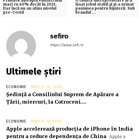
Primark așteaptă vânzări mai
O tânără antreprenoare şi-a
mari cu 60% decât în 2021.
lăsat jobul stabil şi şi-a urmat
Dar încă nu au atins nivelul
pasiunea pentru bijuterii. Sub
pre-Covid
brandul …
sefiro
https://www.sefi.ro
Ultimele știri
ECONOMIE
MARTIE 10, 2026
Şedinţă a Consiliului Suprem de Apărare a
Ţării, miercuri, la Cotroceni….
ECONOMIE
MARTIE 10, 2026
Apple accelerează producția de iPhone în India
pentru a reduce dependența de China
Apple a