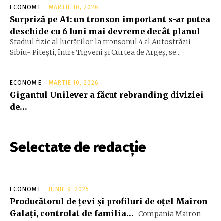
ECONOMIE
MARTIE 10, 2026
Surpriză pe A1: un tronson important s-ar putea
deschide cu 6 luni mai devreme decât planul
Stadiul fizic al lucrărilor la tronsonul 4 al Autostrăzii
Sibiu- Piteşti, între Tigveni şi Curtea de Argeş, se...
ECONOMIE
MARTIE 10, 2026
Gigantul Unilever a făcut rebranding diviziei
de…
Selectate de redacție
ECONOMIE
IUNIE 9, 2025
Producătorul de ţevi şi profiluri de oţel Mairon
Galaţi, controlat de familia…
Compania Mairon