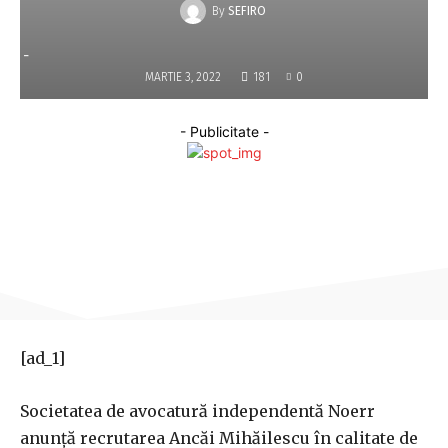
By
SEFIRO
-
MARTIE 3, 2022
181
0
- Publicitate -
[ad_1]
Societatea de avocatură independentă Noerr
anunţă recrutarea Ancăi Mihăilescu în calitate de