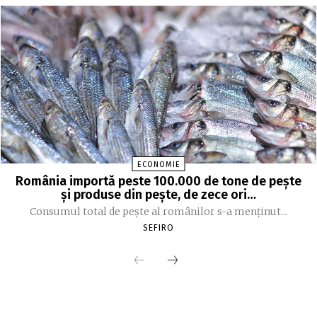
ECONOMIE
România importă peste 100.000 de tone de peşte
şi produse din peşte, de zece ori…
Consumul total de peşte al ro­mâ­nilor s-a menţinut...
SEFIRO