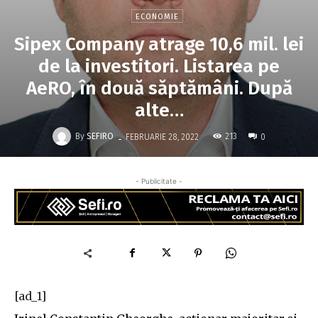
ECONOMIE
Sipex Company atrage 10,6 mil. lei
de la investitori. Listarea pe
AeRO, în două săptămâni. După
alte…
-
By
SEFIRO
213
FEBRUARIE 28, 2022
0
- Publicitate -
[ad_1]