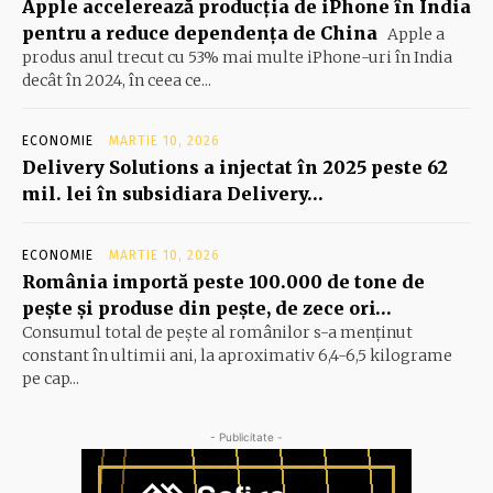
Apple accelerează producția de iPhone în India
pentru a reduce dependența de China
Apple a
produs anul trecut cu 53% mai multe iPhone-uri în India
decât în 2024, în ceea ce...
ECONOMIE
MARTIE 10, 2026
Delivery Solutions a injectat în 2025 peste 62
mil. lei în subsidiara Delivery…
ECONOMIE
MARTIE 10, 2026
România importă peste 100.000 de tone de
peşte şi produse din peşte, de zece ori…
Consumul total de peşte al ro­mâ­nilor s-a menţinut
constant în ul­timii ani, la aproximativ 6,4-6,5 ki­lograme
pe cap...
- Publicitate -