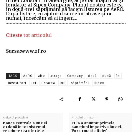
Irinel Constantin Gheorghe, acţionar majoritar şi
fondator al Sipex Company: Planul nostru este ca
în două-trei săptămâni să facem listarea pe AeRO.
După listare, cu ajutorul sumelor atrase şi nu
numai, încercăm să atingem…
Citeste tot articolul
Sursa:www.zf.ro
TAGS
AeRO
alte
atrage
Company
două
după
în
investitori
lei
listarea
mil
săptămâni
Sipex
Articolul precedent
Articolul următor
Banca centrală a Rusiei
FIFA a anunțat primele
ordonă în tot sistemul
sancțiuni împotriva Rusiei.
respingerea ofertele
Vor urma și altele?