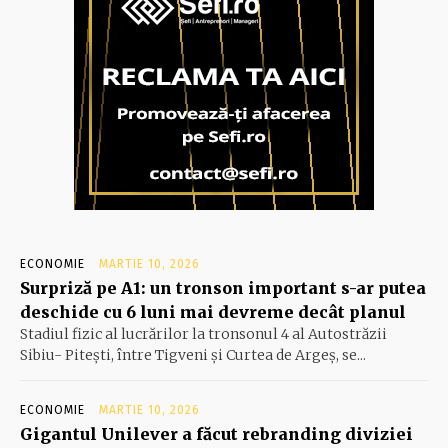
ECONOMIE
MARTIE 10, 2026
Surpriză pe A1: un tronson important s-ar putea
deschide cu 6 luni mai devreme decât planul
Stadiul fizic al lucrărilor la tronsonul 4 al Autostrăzii
Sibiu- Piteşti, între Tigveni şi Curtea de Argeş, se...
ECONOMIE
MARTIE 10, 2026
Gigantul Unilever a făcut rebranding diviziei