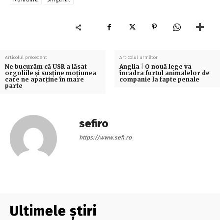
Articolul precedent
Articolul următor
Ne bucurăm că USR a lăsat
Anglia | O nouă lege va
orgoliile şi susţine moţiunea
încadra furtul animalelor de
care ne aparţine în mare
companie la fapte penale
parte
sefiro
https://www.sefi.ro
Ultimele știri