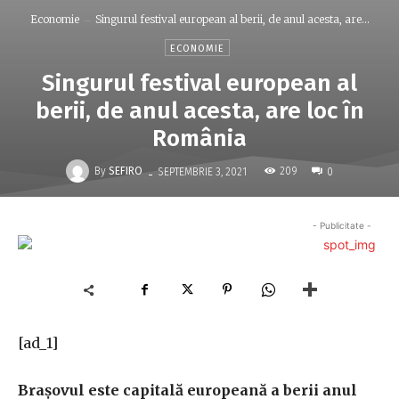
Economie
Singurul festival european al berii, de anul acesta, are...
ECONOMIE
Singurul festival european al
berii, de anul acesta, are loc în
România
-
By
SEFIRO
209
SEPTEMBRIE 3, 2021
0
- Publicitate -
[ad_1]
Brașovul este capitală europeană a berii anul