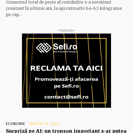
Consumul total de peşte al ro­mâ­nilor s-a menţinut
constant în ul­timii ani, la aproximativ 6,4-6,5 ki­lograme
pe cap...
- Publicitate -
ECONOMIE
MARTIE 10, 2026
Surpriză pe A1: un tronson important s-ar putea