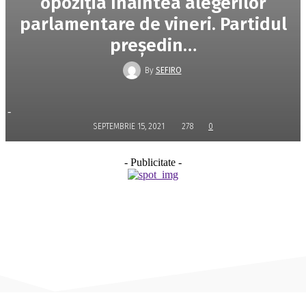
opoziţia înaintea alegerilor
parlamentare de vineri. Partidul
preşedin…
By
SEFIRO
-
SEPTEMBRIE 15, 2021
278
0
- Publicitate -