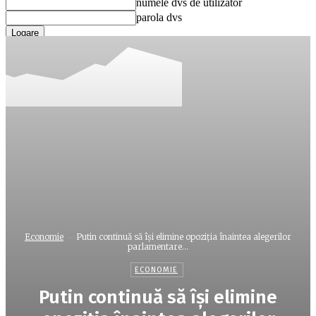
numele dvs de utilizator
parola dvs
Ați uitat parola? obține ajutor
Recuperare parola
Recuperați-vă parola
adresa dvs de email
O parola va fi trimisă pe adresa dvs de email.
Economie
Putin continuă să îşi elimine opoziţia înaintea alegerilor
parlamentare...
ECONOMIE
Putin continuă să îşi elimine