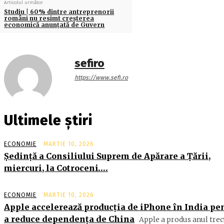
Articolul următor
Studiu | 60% dintre antreprenorii
români nu resimt creşterea
economică anunţată de Guvern
sefiro
https://www.sefi.ro
Ultimele știri
ECONOMIE
MARTIE 10, 2026
Şedinţă a Consiliului Suprem de Apărare a Ţării,
miercuri, la Cotroceni….
ECONOMIE
MARTIE 10, 2026
Apple accelerează producția de iPhone în India pe
a reduce dependența de China
Apple a produs anul trec