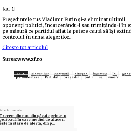
[ad_1]
Preşedintele rus Vladimir Putin şi-a eliminat ultimii
oponenţi politici, încarcerându-i sau trimiţându-i în ex
pe măsură ce partidul aflat la putere caută să îşi extin
controlul în urma alegerilor…
Citeste tot articolul
Sursa:www.zf.ro
TAGS
alegerilor
continuă
elimine
înaintea
își
opoz
parlamentare
Partidul
preşedin
puţin
să
vineri
Articolul precedent
Trecem din nou din păcate printr-o
perioadă în care mediul de afaceri
este în stare de alertă, din p…