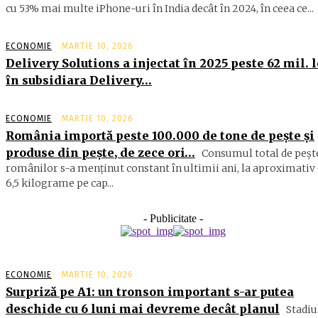
cu 53% mai multe iPhone-uri în India decât în 2024, în ceea ce...
ECONOMIE
MARTIE 10, 2026
Delivery Solutions a injectat în 2025 peste 62 mil. l
în subsidiara Delivery…
ECONOMIE
MARTIE 10, 2026
România importă peste 100.000 de tone de peşte şi
produse din peşte, de zece ori…
Consumul total de peşte
ro­mâ­nilor s-a menţinut constant în ul­timii ani, la aproximativ 
6,5 ki­lograme pe cap...
- Publicitate -
ECONOMIE
MARTIE 10, 2026
Surpriză pe A1: un tronson important s-ar putea
deschide cu 6 luni mai devreme decât planul
Stadiu