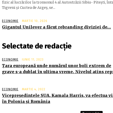
fizic al lucrărilor la tronsonul 4 al Autostrăzii Sibiu- Piteşti, înt
Tigveni şi Curtea de Argeş, se...
ECONOMIE
MARTIE 10, 2026
Gigantul Unilever a făcut rebranding diviziei de…
Selectate de redacție
ECONOMIE
IUNIE 11, 2023
Ţara europeană unde numărul unor boli extrem de
grave s-a dublat în ultima vreme. Nivelul atins re
ECONOMIE
MARTIE 4, 2022
Vicepreşedintele SUA, Kamala Harris, va efectua vi
în Polonia şi România