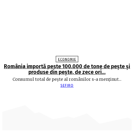
ECONOMIE
România importă peste 100.000 de tone de peşte şi
produse din peşte, de zece ori…
Consumul total de peşte al ro­mâ­nilor s-a menţinut...
SEFIRO