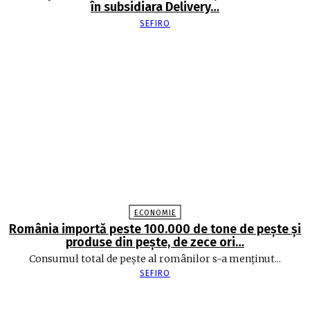
în subsidiara Delivery…
SEFIRO
ECONOMIE
România importă peste 100.000 de tone de peşte şi
produse din peşte, de zece ori…
Consumul total de peşte al ro­mâ­nilor s-a menţinut...
SEFIRO