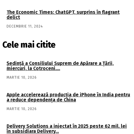
The Economic Times: ChatGPT, surprins în flagrant
delict
DECEMBRIE 11, 2024
Cele mai citite
Şedinţă a Consiliului Suprem de Apărare a Ţării,
miercuri, la Cotroceni….
MARTIE 10, 2026
Apple accelerează producția de iPhone în India pentru
a reduce dependența de China
MARTIE 10, 2026
Delivery Solutions a injectat în 2025 peste 62 mil. lei
în subsidiara Delivery…