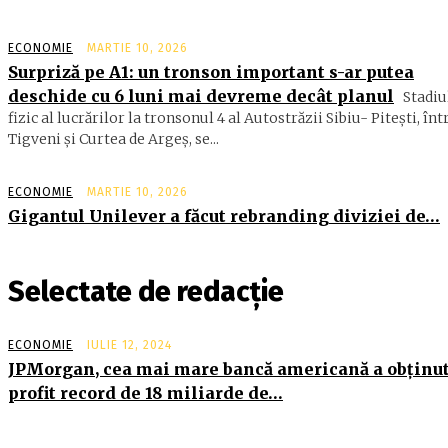
ECONOMIE
MARTIE 10, 2026
Surpriză pe A1: un tronson important s-ar putea
deschide cu 6 luni mai devreme decât planul
Stadiu
fizic al lucrărilor la tronsonul 4 al Autostrăzii Sibiu- Piteşti, înt
Tigveni şi Curtea de Argeş, se...
ECONOMIE
MARTIE 10, 2026
Gigantul Unilever a făcut rebranding diviziei de…
Selectate de redacție
ECONOMIE
IULIE 12, 2024
JPMorgan, cea mai mare bancă americană a obţinu
profit record de 18 miliarde de…