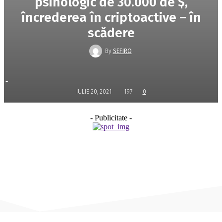
psihologic de 30.000 de $,
încrederea în criptoactive – în
scădere
By
SEFIRO
-
IULIE 20, 2021
197
0
- Publicitate -