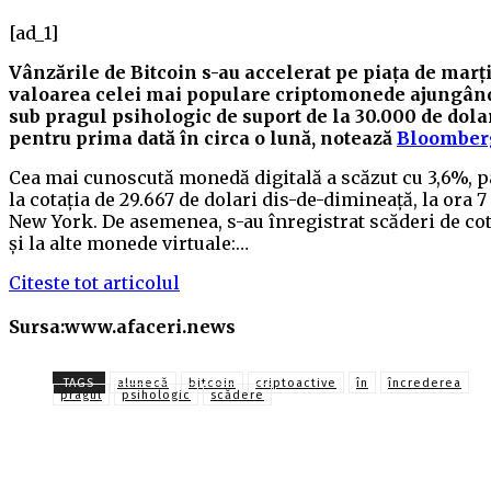
[ad_1]
Vânzările de Bitcoin s-au accelerat pe piața de marți
valoarea celei mai populare criptomonede ajungân
sub pragul psihologic de suport de la 30.000 de dolar
pentru prima dată în circa o lună, notează
Bloomber
Cea mai cunoscută monedă digitală a scăzut cu 3,6%, 
la cotația de 29.667 de dolari dis-de-dimineață, la ora 7 
New York. De asemenea, s-au înregistrat scăderi de cot
și la alte monede virtuale:…
Citeste tot articolul
Sursa:www.afaceri.news
TAGS
alunecă
bitcoin
criptoactive
în
încrederea
pragul
psihologic
scădere