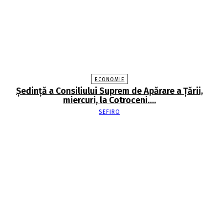
ECONOMIE
Şedinţă a Consiliului Suprem de Apărare a Ţării,
miercuri, la Cotroceni….
SEFIRO