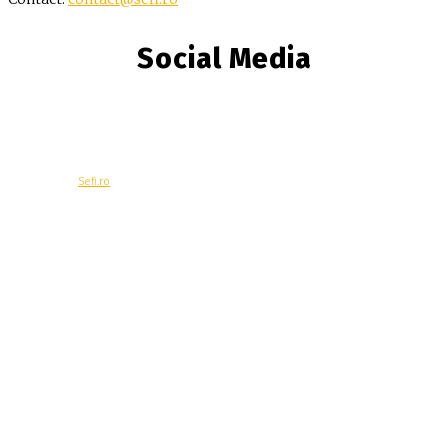
Social Media
© Copyright -
Sefi.ro
Economie
Contacteaza-ne