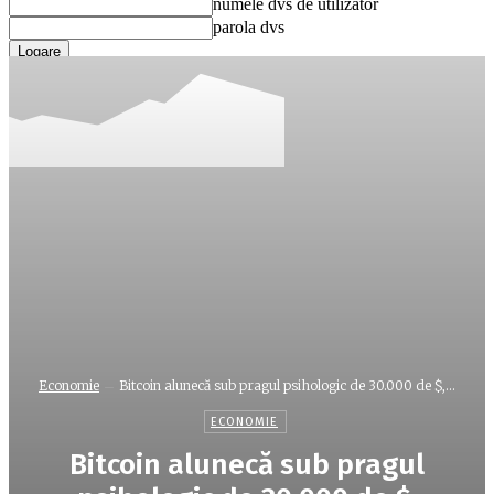
numele dvs de utilizator
parola dvs
Ați uitat parola? obține ajutor
Recuperare parola
Recuperați-vă parola
adresa dvs de email
O parola va fi trimisă pe adresa dvs de email.
Economie
Bitcoin alunecă sub pragul psihologic de 30.000 de $,...
ECONOMIE
Bitcoin alunecă sub pragul