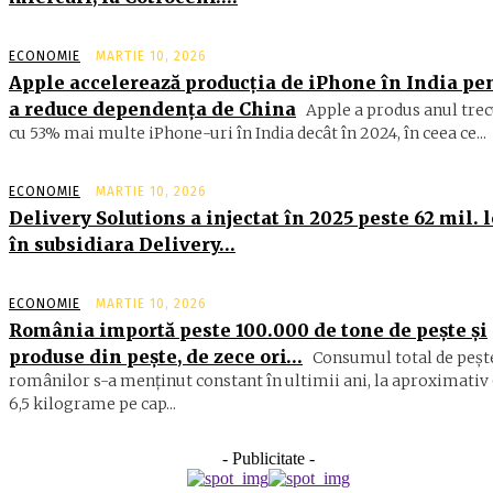
ECONOMIE
MARTIE 10, 2026
Apple accelerează producția de iPhone în India pe
a reduce dependența de China
Apple a produs anul trec
cu 53% mai multe iPhone-uri în India decât în 2024, în ceea ce...
ECONOMIE
MARTIE 10, 2026
Delivery Solutions a injectat în 2025 peste 62 mil. l
în subsidiara Delivery…
ECONOMIE
MARTIE 10, 2026
România importă peste 100.000 de tone de peşte şi
produse din peşte, de zece ori…
Consumul total de peşte
ro­mâ­nilor s-a menţinut constant în ul­timii ani, la aproximativ 
6,5 ki­lograme pe cap...
- Publicitate -