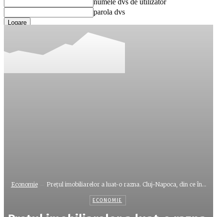
numele dvs de utilizator
parola dvs
Ați uitat parola? obține ajutor
Recuperare parola
Recuperați-vă parola
adresa dvs de email
O parola va fi trimisă pe adresa dvs de email.
Economie
Prețul imobiliarelor a luat-o razna. Cluj-Napoca, din ce în...
ECONOMIE