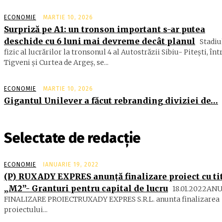
ECONOMIE
MARTIE 10, 2026
Surpriză pe A1: un tronson important s-ar putea
deschide cu 6 luni mai devreme decât planul
Stadiu
fizic al lucrărilor la tronsonul 4 al Autostrăzii Sibiu- Piteşti, înt
Tigveni şi Curtea de Argeş, se...
ECONOMIE
MARTIE 10, 2026
Gigantul Unilever a făcut rebranding diviziei de…
Selectate de redacție
ECONOMIE
IANUARIE 19, 2022
(P) RUXADY EXPRES anunță finalizare proiect cu ti
„M2”- Granturi pentru capital de lucru
18.01.2022AN
FINALIZARE PROIECTRUXADY EXPRES S.R.L. anunta finalizarea
proiectului...