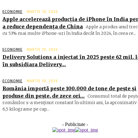
ECONOMIE
MARTIE 10, 2026
Apple accelerează producția de iPhone în India pe
a reduce dependența de China
Apple a produs anul trec
cu 53% mai multe iPhone-uri în India decât în 2024, în ceea ce...
ECONOMIE
MARTIE 10, 2026
Delivery Solutions a injectat în 2025 peste 62 mil. l
în subsidiara Delivery…
ECONOMIE
MARTIE 10, 2026
România importă peste 100.000 de tone de peşte şi
produse din peşte, de zece ori…
Consumul total de peşte
ro­mâ­nilor s-a menţinut constant în ul­timii ani, la aproximativ 
6,5 ki­lograme pe cap...
- Publicitate -