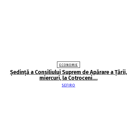
ECONOMIE
Şedinţă a Consiliului Suprem de Apărare a Ţării,
miercuri, la Cotroceni….
SEFIRO