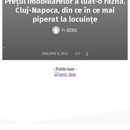
Prețul imobiliarelor a luat-o razna.
Cluj-Napoca, din ce în ce mai
piperat la locuințe
By
SEFIRO
-
IANUARIE 8, 2022
231
0
- Publicitate -