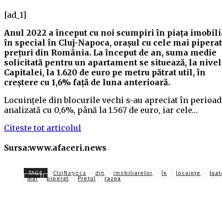
[ad_1]
Anul 2022 a început cu noi scumpiri în piața imobili
în special în Cluj-Napoca, orașul cu cele mai pipera
prețuri din România. La început de an, suma medie
solicitată pentru un apartament se situează, la nivel
Capitalei, la 1.620 de euro pe metru pătrat util, în
creștere cu 1,6% față de luna anterioară.
Locuințele din blocurile vechi s-au apreciat în perioad
analizată cu 0,6%, până la 1.567 de euro, iar cele…
Citeste tot articolul
Sursa:www.afaceri.news
TAGS
ClujNapoca
din
imobiliarelor
în
locuinţe
luat
mai
piperat
Prețul
razna