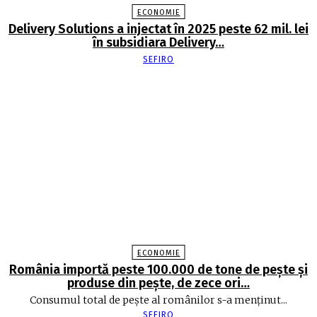
ECONOMIE
Delivery Solutions a injectat în 2025 peste 62 mil. lei
în subsidiara Delivery…
SEFIRO
ECONOMIE
România importă peste 100.000 de tone de peşte şi
produse din peşte, de zece ori…
Consumul total de peşte al ro­mâ­nilor s-a menţinut...
SEFIRO