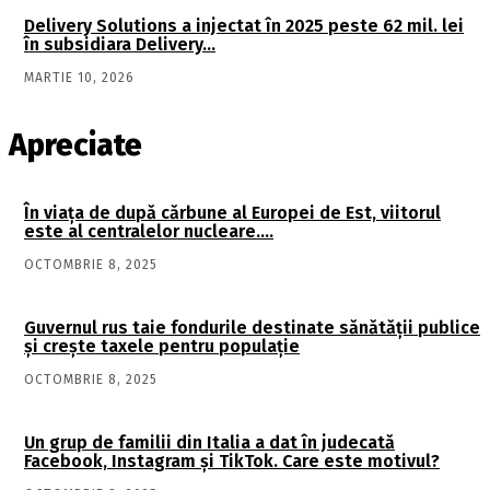
Delivery Solutions a injectat în 2025 peste 62 mil. lei
în subsidiara Delivery…
MARTIE 10, 2026
Apreciate
În viaţa de după cărbune al Europei de Est, viitorul
este al centralelor nucleare….
OCTOMBRIE 8, 2025
Guvernul rus taie fondurile destinate sănătății publice
și crește taxele pentru populație
OCTOMBRIE 8, 2025
Un grup de familii din Italia a dat în judecată
Facebook, Instagram și TikTok. Care este motivul?