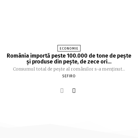
ECONOMIE
România importă peste 100.000 de tone de peşte
şi produse din peşte, de zece ori…
Consumul total de peşte al ro­mâ­nilor s-a menţinut...
SEFIRO