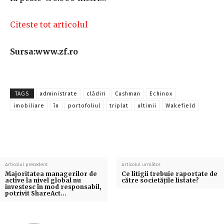
Citeste tot articolul
Sursa:www.zf.ro
TAGS
administrate
clădiri
Cushman
Echinox
imobiliare
în
portofoliul
triplat
ultimii
Wakefield
Articolul precedent
Articolul următor
Majoritatea managerilor de
Ce litigii trebuie raportate de
active la nivel global nu
către societăţile listate?
investesc în mod responsabil,
potrivit ShareAct…