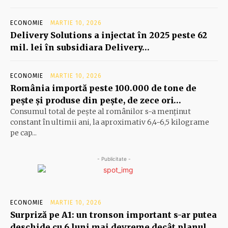
ECONOMIE
MARTIE 10, 2026
Delivery Solutions a injectat în 2025 peste 62
mil. lei în subsidiara Delivery…
ECONOMIE
MARTIE 10, 2026
România importă peste 100.000 de tone de
peşte şi produse din peşte, de zece ori…
Consumul total de peşte al ro­mâ­nilor s-a menţinut
constant în ul­timii ani, la aproximativ 6,4-6,5 ki­lograme
pe cap...
- Publicitate -
ECONOMIE
MARTIE 10, 2026
Surpriză pe A1: un tronson important s-ar putea
deschide cu 6 luni mai devreme decât planul