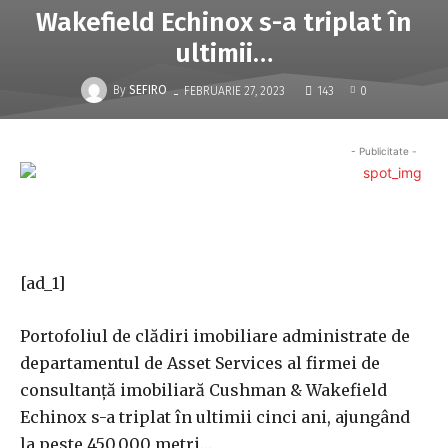
Wakefield Echinox s-a triplat în
ultimii…
-
By
SEFIRO
FEBRUARIE 27, 2023
143
0
- Publicitate -
[ad_1]
Portofoliul de clădiri imobiliare administrate de
departamentul de Asset Services al firmei de
consultanţă imobiliară Cushman & Wakefield
Echinox s-a triplat în ultimii cinci ani, ajungând
la peste 450.000 metri…