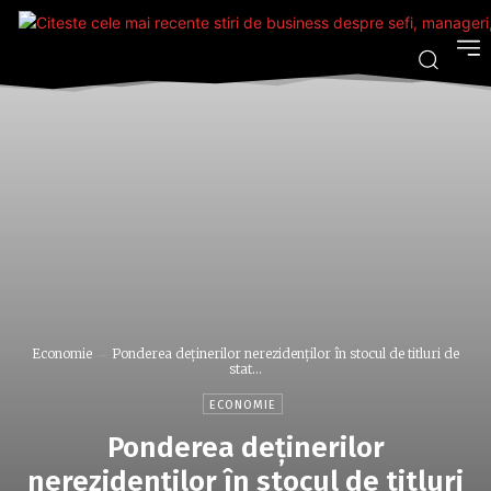
Economie
Ponderea deţinerilor nerezidenţilor în stocul de titluri de
stat...
ECONOMIE
Ponderea deţinerilor
nerezidenţilor în stocul de titluri