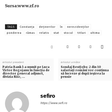
Sursa:www.zf.ro
TAGS
Constanţa
deţinerilor
în
nerezidenţilor
ponderea
rămas
relativ
stat
stocul
titluri
ultima
Articolul precedent
Articolul următor
Patria Bank l-a numit pe Luca
Sondaj BestJobs: 2 din 10
Victor Rogojanu în funcţia de
salariaţi români vor continua
director general adjunct,
să lucreze şi după ieşirea la
divizia Risc, …
pensie
sefiro
https://www.sefi.ro