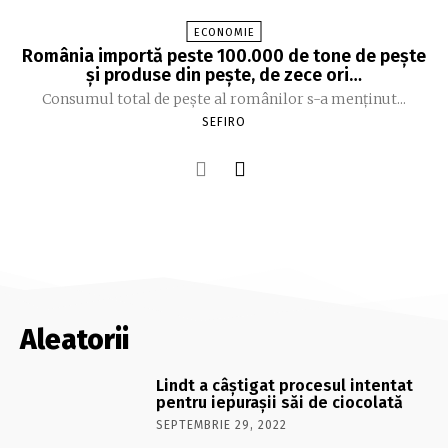
ECONOMIE
România importă peste 100.000 de tone de peşte
şi produse din peşte, de zece ori…
Consumul total de peşte al ro­mâ­nilor s-a menţinut...
SEFIRO
Aleatorii
Lindt a câştigat procesul intentat
pentru iepuraşii săi de ciocolată
SEPTEMBRIE 29, 2022