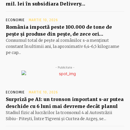
mil. lei în subsidiara Delivery…
ECONOMIE
MARTIE 10, 2026
România importă peste 100.000 de tone de
peşte şi produse din peşte, de zece ori…
Consumul total de peşte al ro­mâ­nilor s-a menţinut
constant în ul­timii ani, la aproximativ 6,4-6,5 ki­lograme
pe cap...
- Publicitate -
ECONOMIE
MARTIE 10, 2026
Surpriză pe A1: un tronson important s-ar putea
deschide cu 6 luni mai devreme decât planul
Stadiul fizic al lucrărilor la tronsonul 4 al Autostrăzii
Sibiu- Piteşti, între Tigveni şi Curtea de Argeş, se...