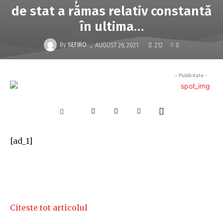
de stat a rămas relativ constantă
în ultima…
-
By
SEFIRO
AUGUST 26, 2021
212
0
- Publicitate -
[ad_1]
Citeste tot articolul