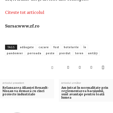
Citeste tot articolul
Sursa:www.zf.ro
TAGS
adăugate
cazare
fost
hotelurile
în
pandemiei
perioada
peste
pierdut
teren
unităţi
Articolul precedent
Articolul următor
Relansarea Alianței Renault-
Am intrat în normalitate prin
Nissan va demara cu cinci
reglementarea bacşişului,
proiecte industriale
sunt avantaje pentru toată
lumea