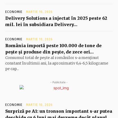
ECONOMIE
MARTIE 10, 2026
Delivery Solutions a injectat în 2025 peste 62
mil. lei în subsidiara Delivery…
ECONOMIE
MARTIE 10, 2026
România importă peste 100.000 de tone de
peşte şi produse din peşte, de zece ori…
Consumul total de peşte al ro­mâ­nilor s-a menţinut
constant în ul­timii ani, la aproximativ 6,4-6,5 ki­lograme
pe cap...
- Publicitate -
ECONOMIE
MARTIE 10, 2026
Surpriză pe A1: un tronson important s-ar putea
deschide cu 6 luni mai devreme decât planul