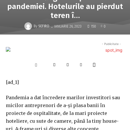
pandemiei. Hotelurile au pierdut
teren î…
-
By
SEFIRO
IANUARIE 26, 2023
150
0
- Publicitate -
[ad_1]
Pandemia a dat încredere marilor in­ves­titori sau
micilor antreprenori de a-şi plasa banii în
proiecte de ospitalitate, de la mari proiecte
hoteliere, cu sute de camere, până la tiny house-
uri, A-frame-uri şi diverse alte concepte…