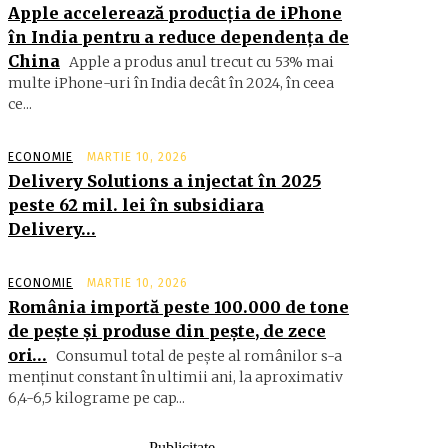
Apple accelerează producția de iPhone
în India pentru a reduce dependența de
China
Apple a produs anul trecut cu 53% mai
multe iPhone-uri în India decât în 2024, în ceea
ce...
ECONOMIE
MARTIE 10, 2026
Delivery Solutions a injectat în 2025
peste 62 mil. lei în subsidiara
Delivery…
ECONOMIE
MARTIE 10, 2026
România importă peste 100.000 de tone
de peşte şi produse din peşte, de zece
ori…
Consumul total de peşte al ro­mâ­nilor s-a
menţinut constant în ul­timii ani, la aproximativ
6,4-6,5 ki­lograme pe cap...
- Publicitate -