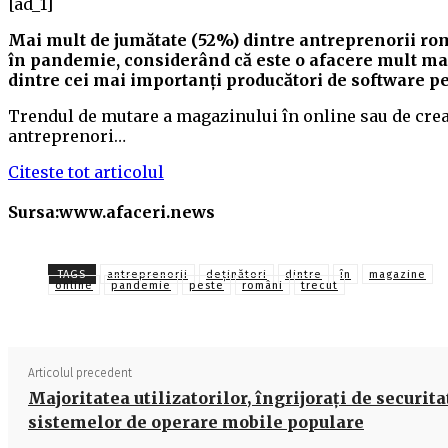
[ad_1]
Mai mult de jumătate (52%) dintre antreprenorii ro
în pandemie, considerând că este o afacere mult mai 
dintre cei mai importanţi producători de software p
Trendul de mutare a magazinului în online sau de crear
antreprenori…
Citeste tot articolul
Sursa:www.afaceri.news
TAGS
antreprenorii
deţinători
dintre
în
magazine
online
pandemie
peste
români
trecut
Articolul precedent
Majoritatea utilizatorilor, îngrijoraţi de securit
sistemelor de operare mobile populare