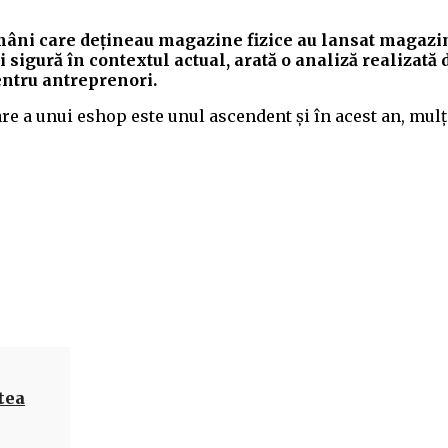
mâni care deţineau magazine fizice au lansat magazi
sigură în contextul actual, arată o analiză realizată 
entru antreprenori.
e a unui eshop este unul ascendent şi în acest an, mulţ
Acțiune
atea