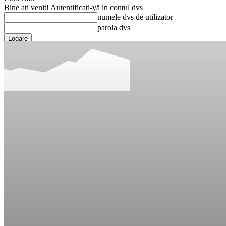
Bine ați venit! Autentificați-vă in contul dvs
numele dvs de utilizator
parola dvs
Ați uitat parola? obține ajutor
Recuperare parola
Recuperați-vă parola
adresa dvs de email
O parola va fi trimisă pe adresa dvs de email.