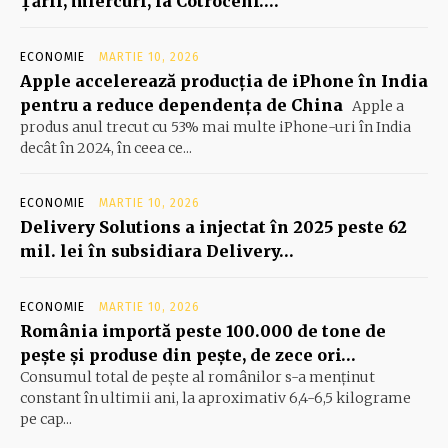
Ţării, miercuri, la Cotroceni….
ECONOMIE
MARTIE 10, 2026
Apple accelerează producția de iPhone în India
pentru a reduce dependența de China
Apple a
produs anul trecut cu 53% mai multe iPhone-uri în India
decât în 2024, în ceea ce...
ECONOMIE
MARTIE 10, 2026
Delivery Solutions a injectat în 2025 peste 62
mil. lei în subsidiara Delivery…
ECONOMIE
MARTIE 10, 2026
România importă peste 100.000 de tone de
peşte şi produse din peşte, de zece ori…
Consumul total de peşte al ro­mâ­nilor s-a menţinut
constant în ul­timii ani, la aproximativ 6,4-6,5 ki­lograme
pe cap...