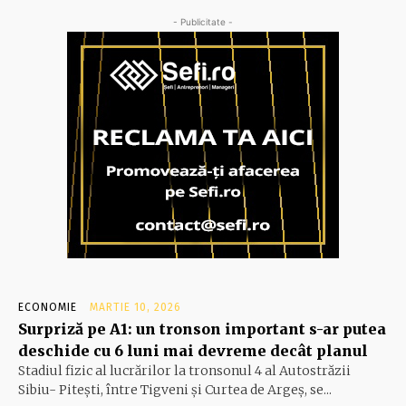
- Publicitate -
ECONOMIE
MARTIE 10, 2026
Surpriză pe A1: un tronson important s-ar putea
deschide cu 6 luni mai devreme decât planul
Stadiul fizic al lucrărilor la tronsonul 4 al Autostrăzii
Sibiu- Piteşti, între Tigveni şi Curtea de Argeş, se...