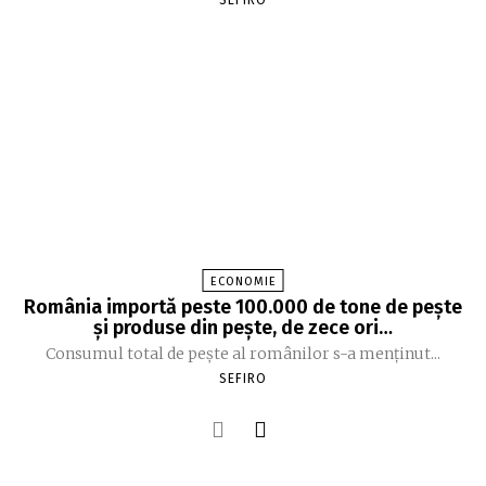
SEFIRO
ECONOMIE
România importă peste 100.000 de tone de peşte
şi produse din peşte, de zece ori…
Consumul total de peşte al ro­mâ­nilor s-a menţinut...
SEFIRO