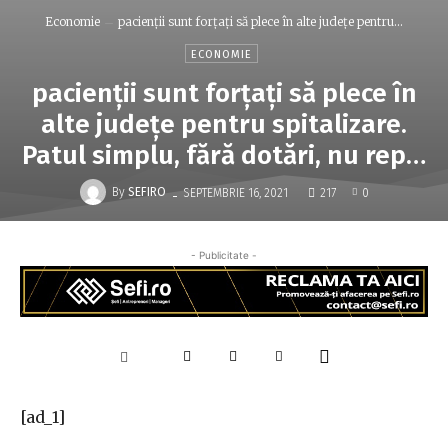
Economie
pacienţii sunt forţaţi să plece în alte judeţe pentru...
ECONOMIE
pacienţii sunt forţaţi să plece în
alte judeţe pentru spitalizare.
Patul simplu, fără dotări, nu rep…
-
By
SEFIRO
SEPTEMBRIE 16, 2021
217
0
- Publicitate -
[ad_1]