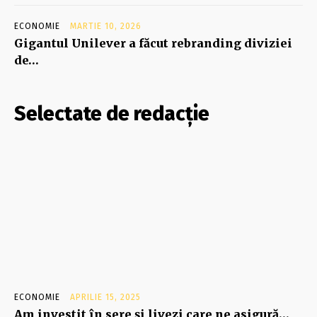
ECONOMIE
MARTIE 10, 2026
Gigantul Unilever a făcut rebranding diviziei
de…
Selectate de redacție
ECONOMIE
APRILIE 15, 2025
Am investit în sere şi livezi care ne asigură…