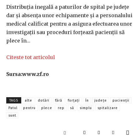
Distribuţia inegală a paturilor de spital pe judeţe
dar şi absenţa unor echipamente şi a personalului
medical calificat pentru a asigura efectuarea unor
investigaţii sau proceduri forţează pacienţii să
plece în…
Citeste tot articolul
Sursa:www.zf.ro
TAGS
alte
dotări
fără
forţaţi
în
județe
pacienții
Patul
pentru
plece
rep
să
simplu
spitalizare
sunt