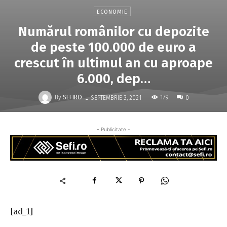
ECONOMIE
Numărul românilor cu depozite
de peste 100.000 de euro a
crescut în ultimul an cu aproape
6.000, dep…
-
By
SEFIRO
179
SEPTEMBRIE 3, 2021
0
- Publicitate -
[ad_1]