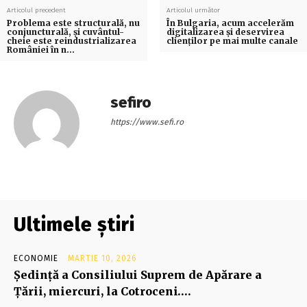
Articolul precedent
Articolul următor
Problema este structurală, nu
În Bulgaria, acum accelerăm
conjuncturală, şi cuvântul-
digitalizarea şi deservirea
cheie este reindustrializarea
clienţilor pe mai multe canale
României în n…
sefiro
https://www.sefi.ro
Ultimele știri
ECONOMIE
MARTIE 10, 2026
Şedinţă a Consiliului Suprem de Apărare a
Ţării, miercuri, la Cotroceni….