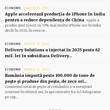
ECONOMIE
MARTIE 10, 2026
Apple accelerează producția de iPhone în India
pentru a reduce dependența de China
Apple a
produs anul trecut cu 53% mai multe iPhone-uri în India
decât în 2024, în ceea ce...
ECONOMIE
MARTIE 10, 2026
Delivery Solutions a injectat în 2025 peste 62
mil. lei în subsidiara Delivery…
ECONOMIE
MARTIE 10, 2026
România importă peste 100.000 de tone de
peşte şi produse din peşte, de zece ori…
Consumul total de peşte al ro­mâ­nilor s-a menţinut
constant în ul­timii ani, la aproximativ 6,4-6,5 ki­lograme
pe cap...
- Publicitate -