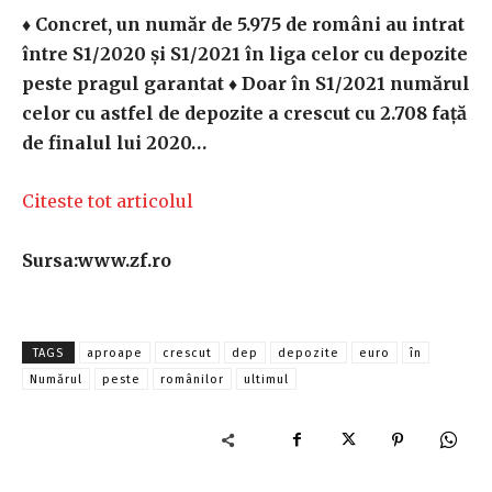
♦ Concret, un număr de 5.975 de români au intrat
între S1/2020 şi S1/2021 în liga celor cu depozite
peste pragul garantat ♦ Doar în S1/2021 numărul
celor cu astfel de depozite a crescut cu 2.708 faţă
de finalul lui 2020…
Citeste tot articolul
Sursa:www.zf.ro
TAGS
aproape
crescut
dep
depozite
euro
în
Numărul
peste
românilor
ultimul