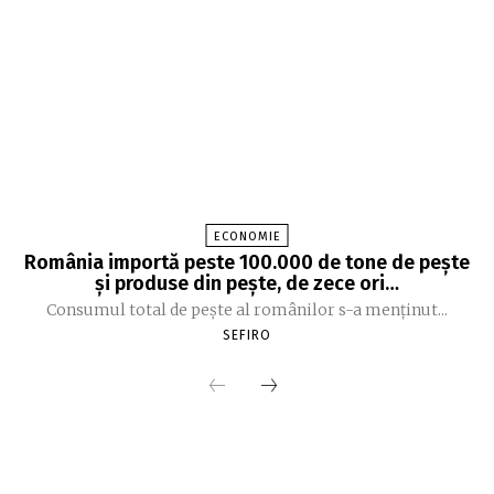
ECONOMIE
România importă peste 100.000 de tone de peşte
şi produse din peşte, de zece ori…
Consumul total de peşte al ro­mâ­nilor s-a menţinut...
SEFIRO