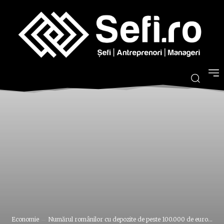
Economie
Numărul românilor cu depozite de peste 100.000 de euro...