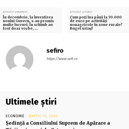
Articolul precedent
Articolul următor
În decembrie, la învestirea
Cum poți lua până la 70.000
noului Guvern, s-au promis
de euro pe activități
multe lucruri; În schimb au
nonagricole în zone rurale?
fost doar vorbe, …
Buget uriaș!
sefiro
https://www.sefi.ro
Ultimele știri
ECONOMIE
MARTIE 10, 2026
Şedinţă a Consiliului Suprem de Apărare a