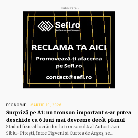
- Publicitate -
ECONOMIE
MARTIE 10, 2026
Surpriză pe A1: un tronson important s-ar putea
deschide cu 6 luni mai devreme decât planul
Stadiul fizic al lucrărilor la tronsonul 4 al Autostrăzii
Sibiu- Piteşti, între Tigveni şi Curtea de Argeş, se...