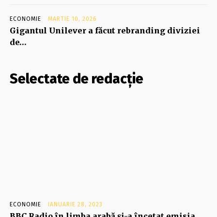
ECONOMIE
MARTIE 10, 2026
Gigantul Unilever a făcut rebranding diviziei
de…
Selectate de redacție
ECONOMIE
IANUARIE 28, 2023
BBC Radio în limba arabă și-a încetat emisia