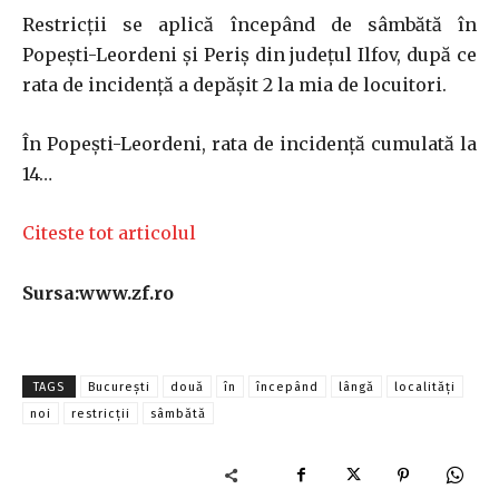
Restricţii se aplică începând de sâmbătă în
Popeşti-Leordeni şi Periş din judeţul Ilfov, după ce
rata de incidenţă a depăşit 2 la mia de locuitori.
În Popeşti-Leordeni, rata de incidenţă cumulată la
14…
Citeste tot articolul
Sursa:www.zf.ro
TAGS
București
două
în
începând
lângă
localităţi
noi
restricţii
sâmbătă