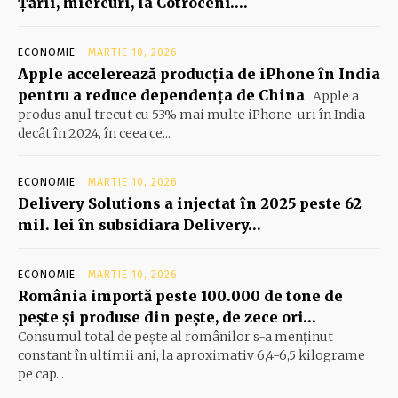
Ţării, miercuri, la Cotroceni….
ECONOMIE
MARTIE 10, 2026
Apple accelerează producția de iPhone în India
pentru a reduce dependența de China
Apple a
produs anul trecut cu 53% mai multe iPhone-uri în India
decât în 2024, în ceea ce...
ECONOMIE
MARTIE 10, 2026
Delivery Solutions a injectat în 2025 peste 62
mil. lei în subsidiara Delivery…
ECONOMIE
MARTIE 10, 2026
România importă peste 100.000 de tone de
peşte şi produse din peşte, de zece ori…
Consumul total de peşte al ro­mâ­nilor s-a menţinut
constant în ul­timii ani, la aproximativ 6,4-6,5 ki­lograme
pe cap...