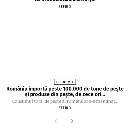
SEFIRO
ECONOMIE
România importă peste 100.000 de tone de peşte
şi produse din peşte, de zece ori…
Consumul total de peşte al ro­mâ­nilor s-a menţinut...
SEFIRO