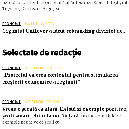
fizic al lucrărilor la tronsonul 4 al Autostrăzii Sibiu- Piteşti, înt
Tigveni şi Curtea de Argeş, se...
ECONOMIE
MARTIE 10, 2026
Gigantul Unilever a făcut rebranding diviziei de…
Selectate de redacție
ECONOMIE
SEPTEMBRIE 20, 2021
„Proiectul va crea contextul pentru stimularea
creşterii economice a regiunii”
ECONOMIE
SEPTEMBRIE 13, 2021
Vreau o școală ca afară! Există și exemple pozitive,
școli smart, chiar la noi în țară
În ciuda multiplelor
exemple negative de școli cu...