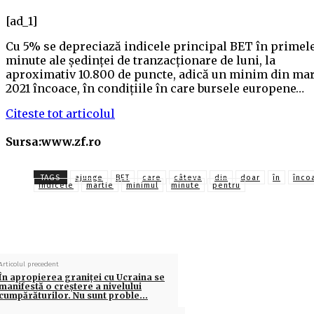
[ad_1]
Cu 5% se depreciază indicele principal BET în primel
minute ale şedinţei de tranzacţionare de luni, la
aproximativ 10.800 de puncte, adică un minim din mar
2021 încoace, în condiţiile în care bursele europene…
Citeste tot articolul
Sursa:www.zf.ro
TAGS
ajunge
BET
care
câteva
din
doar
în
înco
indicele
martie
minimul
minute
pentru
Articolul precedent
În apropierea graniţei cu Ucraina se
manifestă o creştere a nivelului
cumpărăturilor. Nu sunt proble…