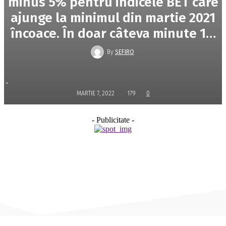
minus 5% pentru indicele BET care
ajunge la minimul din martie 2021
încoace. În doar câteva minute 1…
By
SEFIRO
-
MARTIE 7, 2022
179
0
- Publicitate -