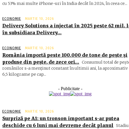
cu 53% mai multe iPhone-uri în India decât în 2024, în ceea ce...
ECONOMIE
MARTIE 10, 2026
Delivery Solutions a injectat în 2025 peste 62 mil. l
în subsidiara Delivery…
ECONOMIE
MARTIE 10, 2026
România importă peste 100.000 de tone de peşte şi
produse din peşte, de zece ori…
Consumul total de peşte
ro­mâ­nilor s-a menţinut constant în ul­timii ani, la aproximativ 
6,5 ki­lograme pe cap...
- Publicitate -
ECONOMIE
MARTIE 10, 2026
Surpriză pe A1: un tronson important s-ar putea
deschide cu 6 luni mai devreme decât planul
Stadiu