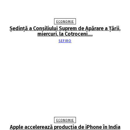
ECONOMIE
Şedinţă a Consiliului Suprem de Apărare a Ţării,
miercuri, la Cotroceni….
SEFIRO
ECONOMIE
Apple accelerează producția de iPhone în India