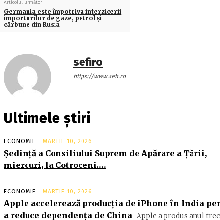
Articolul următor
Germania este împotriva interzicerii
importurilor de gaze, petrol şi
cărbune din Rusia
sefiro
https://www.sefi.ro
Ultimele știri
ECONOMIE
MARTIE 10, 2026
Şedinţă a Consiliului Suprem de Apărare a Ţării,
miercuri, la Cotroceni….
ECONOMIE
MARTIE 10, 2026
Apple accelerează producția de iPhone în India pe
a reduce dependența de China
Apple a produs anul trec