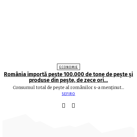
ECONOMIE
România importă peste 100.000 de tone de peşte şi
produse din peşte, de zece ori…
Consumul total de peşte al ro­mâ­nilor s-a menţinut...
SEFIRO