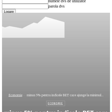
numele dvs de utilizator
parola dvs
Ați uitat parola? obține ajutor
Recuperare parola
Recuperați-vă parola
adresa dvs de email
O parola va fi trimisă pe adresa dvs de email.
Economie
minus 5% pentru indicele BET care ajunge la minimul...
ECONOMIE