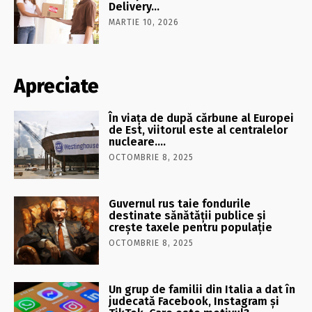
Delivery…
MARTIE 10, 2026
Apreciate
În viaţa de după cărbune al Europei
de Est, viitorul este al centralelor
nucleare….
OCTOMBRIE 8, 2025
Guvernul rus taie fondurile
destinate sănătății publice și
crește taxele pentru populație
OCTOMBRIE 8, 2025
Un grup de familii din Italia a dat în
judecată Facebook, Instagram și