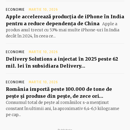
ECONOMIE
MARTIE 10, 2026
Apple accelerează producția de iPhone în India
pentru a reduce dependența de China
Apple a
produs anul trecut cu 53% mai multe iPhone-uri în India
decât în 2024, în ceea ce...
ECONOMIE
MARTIE 10, 2026
Delivery Solutions a injectat în 2025 peste 62
mil. lei în subsidiara Delivery…
ECONOMIE
MARTIE 10, 2026
România importă peste 100.000 de tone de
peşte şi produse din peşte, de zece ori…
Consumul total de peşte al ro­mâ­nilor s-a menţinut
constant în ul­timii ani, la aproximativ 6,4-6,5 ki­lograme
pe cap...
- Publicitate -