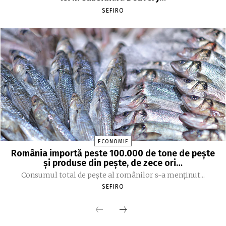
SEFIRO
ECONOMIE
România importă peste 100.000 de tone de peşte
şi produse din peşte, de zece ori…
Consumul total de peşte al ro­mâ­nilor s-a menţinut...
SEFIRO