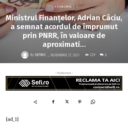
ECONOMIE
Ministrul Finanţelor, Adrian Câciu,
a semnat acordul de împrumut
prin PNRR, în valoare de
aproximati…
-
By
SEFIRO
229
NOIEMBRIE 27, 2021
0
- Publicitate -
[ad_1]