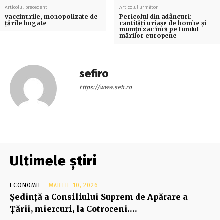
Articolul precedent
Articolul următor
vaccinurile, monopolizate de
Pericolul din adâncuri:
ţările bogate
cantități uriașe de bombe și
muniții zac încă pe fundul
mărilor europene
sefiro
https://www.sefi.ro
Ultimele știri
ECONOMIE
MARTIE 10, 2026
Şedinţă a Consiliului Suprem de Apărare a
Ţării, miercuri, la Cotroceni….