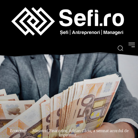
Economie
Ministrul Finanţelor, Adrian Câciu, a semnat acordul de
împrumut...