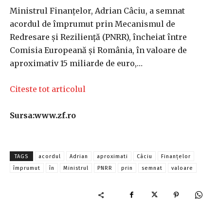
Ministrul Finanţelor, Adrian Câciu, a semnat
acordul de împrumut prin Mecanismul de
Redresare şi Rezilienţă (PNRR), încheiat între
Comisia Europeană şi România, în valoare de
aproximativ 15 miliarde de euro,…
Citeste tot articolul
Sursa:www.zf.ro
TAGS
acordul
Adrian
aproximati
Câciu
Finanțelor
împrumut
în
Ministrul
PNRR
prin
semnat
valoare