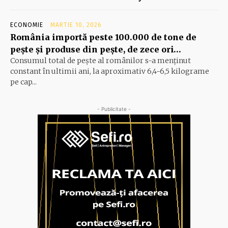
ECONOMIE
MARTIE 10, 2026
România importă peste 100.000 de tone de
peşte şi produse din peşte, de zece ori…
Consumul total de peşte al ro­mâ­nilor s-a menţinut
constant în ul­timii ani, la aproximativ 6,4-6,5 ki­lograme
pe cap...
- Publicitate -