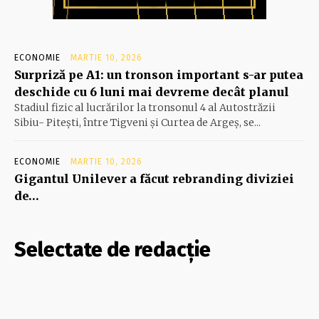
ECONOMIE
MARTIE 10, 2026
Surpriză pe A1: un tronson important s-ar putea
deschide cu 6 luni mai devreme decât planul
Stadiul fizic al lucrărilor la tronsonul 4 al Autostrăzii
Sibiu- Piteşti, între Tigveni şi Curtea de Argeş, se...
ECONOMIE
MARTIE 10, 2026
Gigantul Unilever a făcut rebranding diviziei
de…
Selectate de redacție