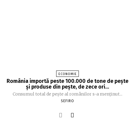
ECONOMIE
România importă peste 100.000 de tone de peşte
şi produse din peşte, de zece ori…
Consumul total de peşte al ro­mâ­nilor s-a menţinut...
SEFIRO