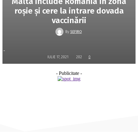
Malta include România în zona
roşie şi cere la intrare dovada
vaccinării
By
SEFIRO
-
IULIE 17, 2021
202
0
- Publicitate -