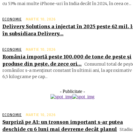
cu 53% mai multe iPhone-uri în India decât în 2024, în ceea ce...
ECONOMIE
MARTIE 10, 2026
Delivery Solutions a injectat în 2025 peste 62 mil. l
în subsidiara Delivery…
ECONOMIE
MARTIE 10, 2026
România importă peste 100.000 de tone de peşte şi
produse din peşte, de zece ori…
Consumul total de peşte
ro­mâ­nilor s-a menţinut constant în ul­timii ani, la aproximativ 
6,5 ki­lograme pe cap...
- Publicitate -
ECONOMIE
MARTIE 10, 2026
Surpriză pe A1: un tronson important s-ar putea
deschide cu 6 luni mai devreme decât planul
Stadiu