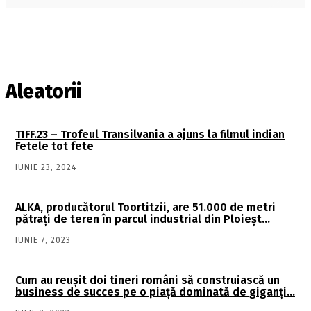
Aleatorii
TIFF.23 – Trofeul Transilvania a ajuns la filmul indian
Fetele tot fete
IUNIE 23, 2024
ALKA, producătorul Toortitzii, are 51.000 de metri
pătraţi de teren în parcul industrial din Ploieşt…
IUNIE 7, 2023
Cum au reuşit doi tineri români să construiască un
business de succes pe o piaţă dominată de giganţi…