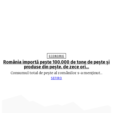
ECONOMIE
România importă peste 100.000 de tone de peşte şi
produse din peşte, de zece ori…
Consumul total de peşte al ro­mâ­nilor s-a menţinut...
SEFIRO