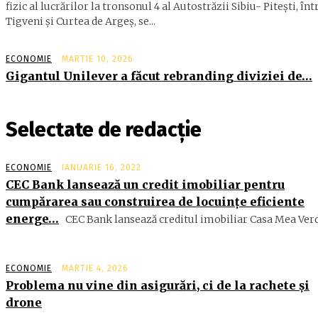
fizic al lucrărilor la tronsonul 4 al Autostrăzii Sibiu- Piteşti, înt
Tigveni şi Curtea de Argeş, se...
ECONOMIE
MARTIE 10, 2026
Gigantul Unilever a făcut rebranding diviziei de…
Selectate de redacție
ECONOMIE
IANUARIE 16, 2022
CEC Bank lansează un credit imobiliar pentru
cumpărarea sau construirea de locuinţe eficiente
energe…
CEC Bank lansează creditul imobiliar Casa Mea Verde
ECONOMIE
MARTIE 4, 2026
Problema nu vine din asigurări, ci de la rachete şi
drone