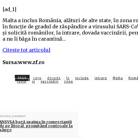
[ad_1]
Malta a inclus România, alături de alte state, în zona r
în funcţie de gradul de răspândire a virusului SARS-Co
şi solicită românilor, la intrare, dovada vaccinării, pe
a nu îi băga în carantină…
Citeste tot articolul
Sursa:www.zf.ro
TAGS
cere
dovada
în
include
intrare
Malta
Româ
roşie
și
vaccinării
zona
Articolul precedent
ANSVSA bagă spaima în comercianții
de pe litoral, promițând controale la
sânge