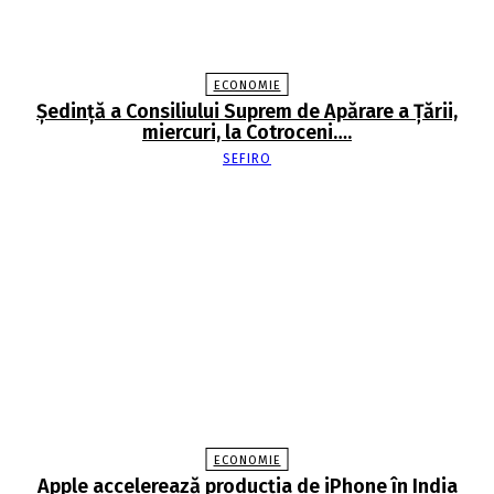
ECONOMIE
Şedinţă a Consiliului Suprem de Apărare a Ţării,
miercuri, la Cotroceni….
SEFIRO
ECONOMIE
Apple accelerează producția de iPhone în India