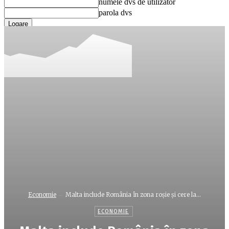
numele dvs de utilizator
parola dvs
Ați uitat parola? obține ajutor
Recuperare parola
Recuperați-vă parola
adresa dvs de email
O parola va fi trimisă pe adresa dvs de email.
Economie
Malta include România în zona roşie şi cere la...
ECONOMIE