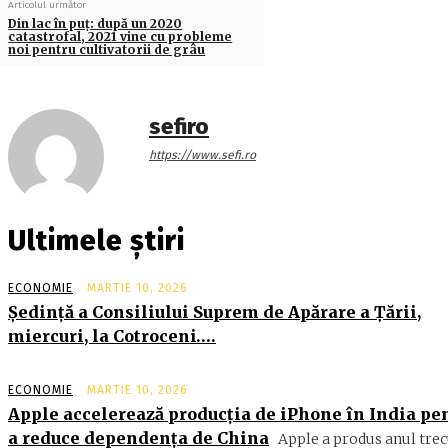
Articolul următor
Din lac în puț: după un 2020
catastrofal, 2021 vine cu probleme
noi pentru cultivatorii de grâu
sefiro
https://www.sefi.ro
Ultimele știri
ECONOMIE
MARTIE 10, 2026
Şedinţă a Consiliului Suprem de Apărare a Ţării,
miercuri, la Cotroceni….
ECONOMIE
MARTIE 10, 2026
Apple accelerează producția de iPhone în India pe
a reduce dependența de China
Apple a produs anul trec