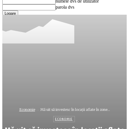
numele dvs de utilizator
parola dvs
Ați uitat parola? obține ajutor
Recuperare parola
Recuperați-vă parola
adresa dvs de email
O parola va fi trimisă pe adresa dvs de email.
Economie
Mă uit să investesc în locaţii aflate în zone...
ECONOMIE