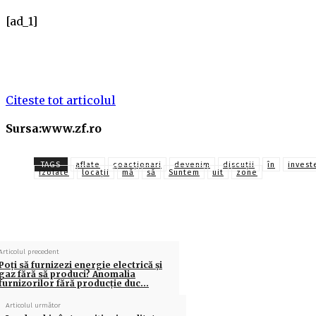
[ad_1]
Citeste tot articolul
Sursa:www.zf.ro
TAGS
aflate
coacţionari
devenim
discuţii
în
invest
izolate
locații
mă
să
Suntem
uit
zone
Articolul precedent
Poţi să furnizezi energie electrică şi
gaz fără să produci? Anomalia
furnizorilor fără producţie duc…
Articolul următor