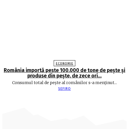
ECONOMIE
România importă peste 100.000 de tone de peşte şi
produse din peşte, de zece ori…
Consumul total de peşte al ro­mâ­nilor s-a menţinut...
SEFIRO