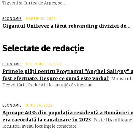
Tigveni şi Curtea de Argeş, se...
ECONOMIE
MARTIE 10, 2026
Gigantul Unilever a făcut rebranding diviziei de…
Selectate de redacție
ECONOMIE
NOIEMBRIE 19, 2022
Primele plăţi pentru Programul ”Anghel Saligny” 
fost efectuate. Despre ce sumă este vorba?
Ministrul
Dezvoltării, Cseke Attila, anunţă că vineri au...
ECONOMIE
IUNIE 26, 2024
Aproape 40% din populația rezidentă a României 
era racordată la canalizare în 2023
Peste 11,4 milioane
locuitori aveau locuinţele conectate...