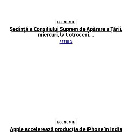
ECONOMIE
Şedinţă a Consiliului Suprem de Apărare a Ţării,
miercuri, la Cotroceni….
SEFIRO
ECONOMIE
Apple accelerează producția de iPhone în India