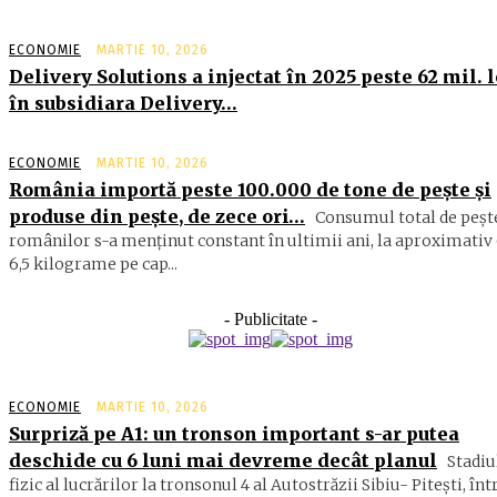
ECONOMIE
MARTIE 10, 2026
Delivery Solutions a injectat în 2025 peste 62 mil. l
în subsidiara Delivery…
ECONOMIE
MARTIE 10, 2026
România importă peste 100.000 de tone de peşte şi
produse din peşte, de zece ori…
Consumul total de peşte
ro­mâ­nilor s-a menţinut constant în ul­timii ani, la aproximativ 
6,5 ki­lograme pe cap...
- Publicitate -
ECONOMIE
MARTIE 10, 2026
Surpriză pe A1: un tronson important s-ar putea
deschide cu 6 luni mai devreme decât planul
Stadiu
fizic al lucrărilor la tronsonul 4 al Autostrăzii Sibiu- Piteşti, înt