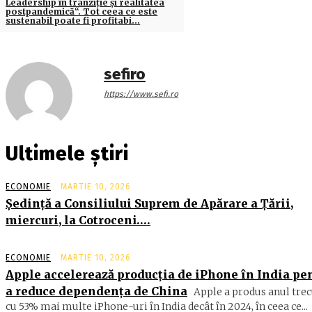
Leadership în tranziţie şi realitatea
postpandemică“. Tot ceea ce este
sustenabil poate fi profitabi…
sefiro
https://www.sefi.ro
Ultimele știri
ECONOMIE
MARTIE 10, 2026
Şedinţă a Consiliului Suprem de Apărare a Ţării,
miercuri, la Cotroceni….
ECONOMIE
MARTIE 10, 2026
Apple accelerează producția de iPhone în India pe
a reduce dependența de China
Apple a produs anul trec
cu 53% mai multe iPhone-uri în India decât în 2024, în ceea ce...