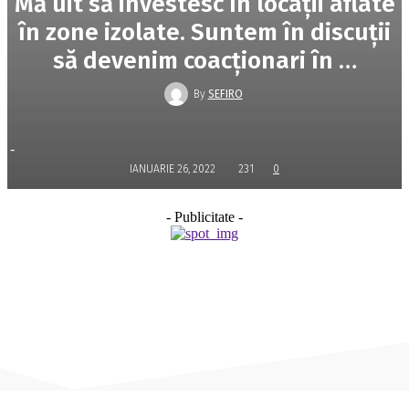
Mă uit să investesc în locaţii aflate
în zone izolate. Suntem în discuţii
să devenim coacţionari în …
By
SEFIRO
-
IANUARIE 26, 2022
231
0
- Publicitate -