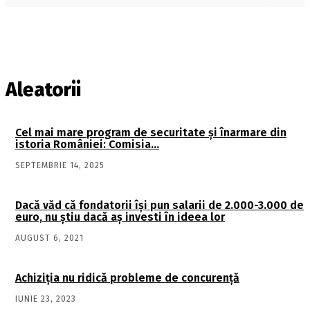
Aleatorii
Cel mai mare program de securitate şi înarmare din
istoria României: Comisia…
SEPTEMBRIE 14, 2025
Dacă văd că fondatorii îşi pun salarii de 2.000-3.000 de
euro, nu ştiu dacă aş investi în ideea lor
AUGUST 6, 2021
Achiziţia nu ridică probleme de concurenţă
IUNIE 23, 2023