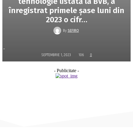
tehnologie listată la BVB, a
înregistrat primele şase luni din
2023 o cifr…
By
SEFIRO
-
SEPTEMBRIE 1, 2023
106
0
- Publicitate -