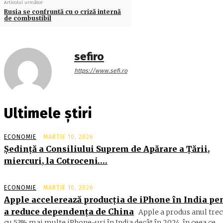
Articolul următor
Rusia se confruntă cu o criză internă
de combustibil
sefiro
https://www.sefi.ro
Ultimele știri
ECONOMIE
MARTIE 10, 2026
Şedinţă a Consiliului Suprem de Apărare a Ţării,
miercuri, la Cotroceni….
ECONOMIE
MARTIE 10, 2026
Apple accelerează producția de iPhone în India pe
a reduce dependența de China
Apple a produs anul trec
cu 53% mai multe iPhone-uri în India decât în 2024, în ceea ce...