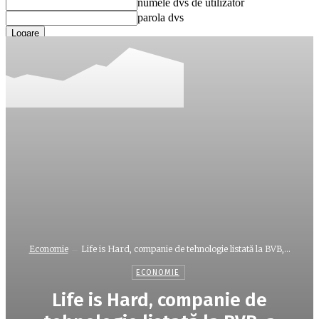
numele dvs de utilizator
parola dvs
Ați uitat parola? obține ajutor
Recuperare parola
Recuperați-vă parola
adresa dvs de email
O parola va fi trimisă pe adresa dvs de email.
Economie
Life is Hard, companie de tehnologie listată la BVB,...
ECONOMIE
Life is Hard, companie de