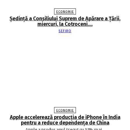
ECONOMIE
Şedinţă a Consiliului Suprem de Apărare a Ţării,
miercuri, la Cotroceni….
SEFIRO
ECONOMIE
Apple accelerează producția de iPhone în India
pentru a reduce dependența de China
Apple a produs anul trecut cu 53% mai...