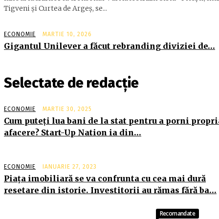
Tigveni şi Curtea de Argeş, se...
ECONOMIE
MARTIE 10, 2026
Gigantul Unilever a făcut rebranding diviziei de…
Selectate de redacție
ECONOMIE
MARTIE 30, 2025
Cum puteţi lua bani de la stat pentru a porni propri
afacere? Start-Up Nation ia din…
ECONOMIE
IANUARIE 27, 2023
Piaţa imobiliară se va confrunta cu cea mai dură
resetare din istorie. Investitorii au rămas fără ba…
Recomandate