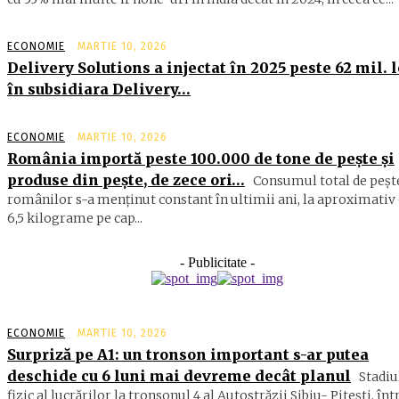
ECONOMIE
MARTIE 10, 2026
Delivery Solutions a injectat în 2025 peste 62 mil. l
în subsidiara Delivery…
ECONOMIE
MARTIE 10, 2026
România importă peste 100.000 de tone de peşte şi
produse din peşte, de zece ori…
Consumul total de peşte
ro­mâ­nilor s-a menţinut constant în ul­timii ani, la aproximativ 
6,5 ki­lograme pe cap...
- Publicitate -
ECONOMIE
MARTIE 10, 2026
Surpriză pe A1: un tronson important s-ar putea
deschide cu 6 luni mai devreme decât planul
Stadiu
fizic al lucrărilor la tronsonul 4 al Autostrăzii Sibiu- Piteşti, înt