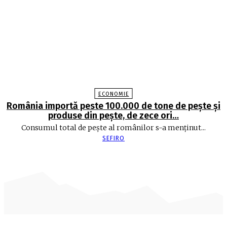
ECONOMIE
România importă peste 100.000 de tone de peşte şi
produse din peşte, de zece ori…
Consumul total de peşte al ro­mâ­nilor s-a menţinut...
SEFIRO