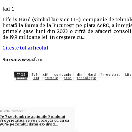
[ad_1]
Life is Hard (simbol bursier LIH), companie de tehnol
listată la Bursa de la Bucureşti pe piata AeRO, a înregi
primele şase luni din 2023 o cifră de afaceri consoli
de 19,9 milioane lei, în creştere cu…
Citeste tot articolul
Sursa:www.zf.ro
TAGS
BVB
cifr
companie
din
Hard
înregistrat
Life
listată
luni
primele
şase
tehnologie
Articolul precedent
Pe 7 septembrie acţiunile Fondului
Proprietatea se vor corecta cu circa
90% pe fondul datei ex-divid…