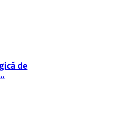
egică de
l…