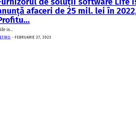
Furnizorul de soluţii software Life 
anunţă afaceri de 25 mil. lei în 2022
Profitu…
ife is...
EFIRO
-
FEBRUARIE 27, 2023