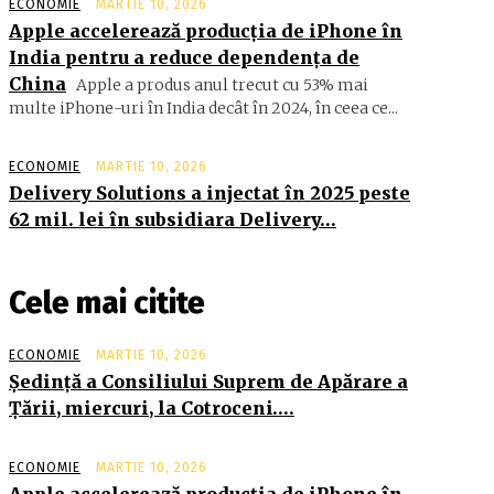
ECONOMIE
MARTIE 10, 2026
Apple accelerează producția de iPhone în
India pentru a reduce dependența de
China
Apple a produs anul trecut cu 53% mai
multe iPhone-uri în India decât în 2024, în ceea ce...
ECONOMIE
MARTIE 10, 2026
Delivery Solutions a injectat în 2025 peste
62 mil. lei în subsidiara Delivery…
Cele mai citite
ECONOMIE
MARTIE 10, 2026
Şedinţă a Consiliului Suprem de Apărare a
Ţării, miercuri, la Cotroceni….
ECONOMIE
MARTIE 10, 2026
Apple accelerează producția de iPhone în