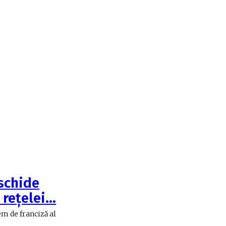
schide
 reţelei…
em de franciză al