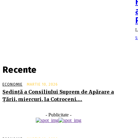
L
S
Recente
ECONOMIE
MARTIE 10, 2026
Şedinţă a Consiliului Suprem de Apărare a
Ţării, miercuri, la Cotroceni….
- Publicitate -