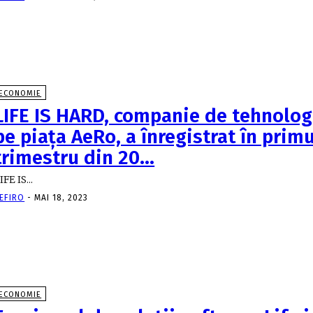
ECONOMIE
LIFE IS HARD, companie de tehnologi
pe piaţa AeRo, a înregistrat în primu
trimestru din 20…
IFE IS...
EFIRO
-
MAI 18, 2023
ECONOMIE