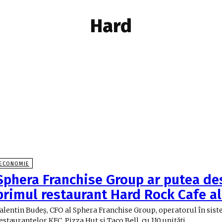
Hard
ECONOMIE
Sphera Franchise Group ar putea de
primul restaurant Hard Rock Cafe al
alentin Budeş, CFO al Sphera Franchise Group, operatorul în sist
estaurantelor KFC, Pizza Hut şi Taco Bell, cu 110 unităţi...