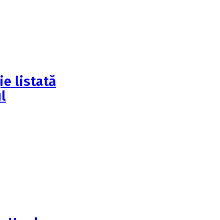
e listată
l