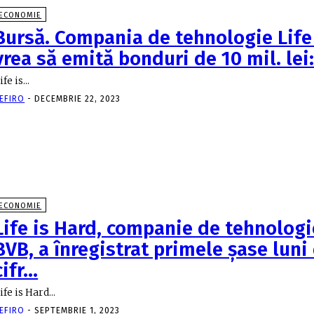
ECONOMIE
Bursă. Compania de tehnologie Life
vrea să emită bonduri de 10 mil. lei
ife is...
EFIRO
-
DECEMBRIE 22, 2023
ECONOMIE
Life is Hard, companie de tehnologie
BVB, a înregistrat primele şase luni
cifr…
ife is Hard...
EFIRO
-
SEPTEMBRIE 1, 2023