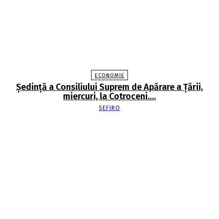
ECONOMIE
Şedinţă a Consiliului Suprem de Apărare a Ţării,
miercuri, la Cotroceni….
SEFIRO