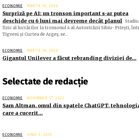
ECONOMIE
MARTIE 10, 2026
Surpriză pe A1: un tronson important s-ar putea
deschide cu 6 luni mai devreme decât planul
Stadiu
fizic al lucrărilor la tronsonul 4 al Autostrăzii Sibiu- Piteşti, înt
Tigveni şi Curtea de Argeş, se...
ECONOMIE
MARTIE 10, 2026
Gigantul Unilever a făcut rebranding diviziei de…
Selectate de redacție
ECONOMIE
NOIEMBRIE 17, 2023
Sam Altman, omul din spatele ChatGPT, tehnologi
care a cucerit…
ECONOMIE
IUNIE 5, 2025