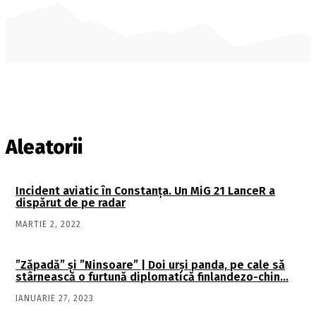
Aleatorii
Incident aviatic în Constanţa. Un MiG 21 LanceR a
dispărut de pe radar
MARTIE 2, 2022
”Zăpadă” și ”Ninsoare” | Doi urși panda, pe cale să
stârnească o furtună diplomatică finlandezo-chin…
IANUARIE 27, 2023