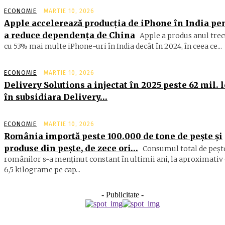
ECONOMIE
MARTIE 10, 2026
Apple accelerează producția de iPhone în India pe
a reduce dependența de China
Apple a produs anul trec
cu 53% mai multe iPhone-uri în India decât în 2024, în ceea ce...
ECONOMIE
MARTIE 10, 2026
Delivery Solutions a injectat în 2025 peste 62 mil. l
în subsidiara Delivery…
ECONOMIE
MARTIE 10, 2026
România importă peste 100.000 de tone de peşte şi
produse din peşte, de zece ori…
Consumul total de peşte
ro­mâ­nilor s-a menţinut constant în ul­timii ani, la aproximativ 
6,5 ki­lograme pe cap...
- Publicitate -