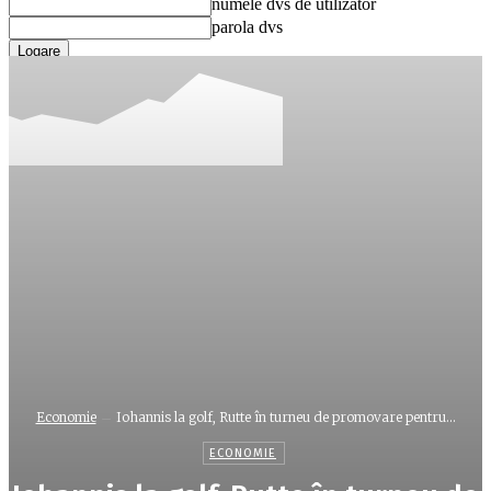
numele dvs de utilizator
parola dvs
Ați uitat parola? obține ajutor
Recuperare parola
Recuperați-vă parola
adresa dvs de email
O parola va fi trimisă pe adresa dvs de email.
Economie
Iohannis la golf, Rutte în turneu de promovare pentru...
ECONOMIE