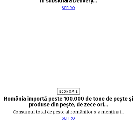
în subsidiara Delivery…
SEFIRO
ECONOMIE
România importă peste 100.000 de tone de peşte şi
produse din peşte, de zece ori…
Consumul total de peşte al ro­mâ­nilor s-a menţinut...
SEFIRO