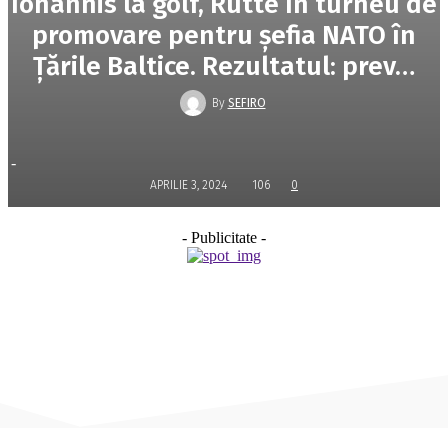
Iohannis la golf, Rutte în turneu de
promovare pentru șefia NATO în
Țările Baltice. Rezultatul: prev…
By
SEFIRO
-
APRILIE 3, 2024
106
0
- Publicitate -