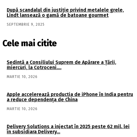
După scandalul din justiție privind metalele grele,
Lindt lansează o gamă de batoane gourmet
SEPTEMBRIE 9, 2025
Cele mai citite
Şedinţă a Consiliului Suprem de Apărare a Ţării,
miercuri, la Cotroceni….
MARTIE 10, 2026
Apple accelerează producția de iPhone în India pentru
a reduce dependența de China
MARTIE 10, 2026
Delivery Solutions a injectat în 2025 peste 62 mil. lei
în subsidiara Delivery…