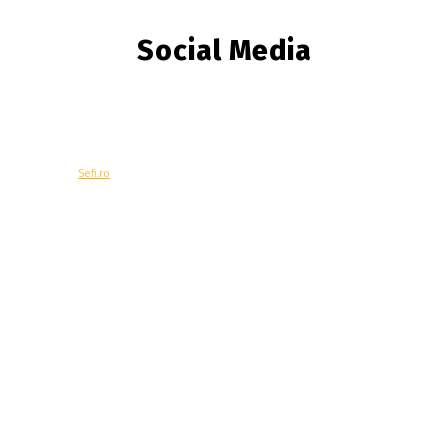
Social Media
© Copyright -
Sefi.ro
Economie
Contacteaza-ne